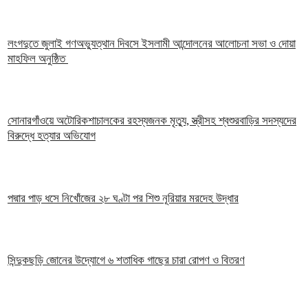
লংগদুতে জুলাই গণঅভ্যুত্থান দিবসে ইসলামী আন্দোলনের আলোচনা সভা ও দোয়া
মাহফিল অনুষ্ঠিত
সোনারগাঁওয়ে অটোরিকশাচালকের রহস্যজনক মৃত্যু, স্ত্রীসহ শ্বশুরবাড়ির সদস্যদের
বিরুদ্ধে হত্যার অভিযোগ
পদ্মার পাড় ধসে নিখোঁজের ২৮ ঘণ্টা পর শিশু নূরিয়ার মরদেহ উদ্ধার
সিন্দুকছড়ি জোনের উদ্যোগে ৬ শতাধিক গাছের চারা রোপণ ও বিতরণ