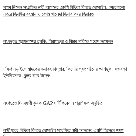
শপথ নিলেন সংরক্ষিত নারী আসনের এমপি বিথিকা বিনতে হোসাইন: শেরেবাংলা
নগরে জিয়াউর রহমান ও বেগম খালেদা জিয়ার কবর জিয়ারত
লংগদুতে প্রাণনাশের হুমকি: নিরাপত্তা ও বিচার দাবিতে সংবাদ সম্মেলন
দক্ষিণ নড়াইলে মাদকের ভয়াবহ বিস্তার, কিশোর গ্যাং গঠনের আশঙ্কা, শুভরাড়া
ইউনিয়নকে কেন্দ্র করে উদ্বেগ
লংগদুতে দিনব্যাপী কৃষক GAP সার্টিফিকেশন প্রশিক্ষণ অনুষ্ঠিত
লক্ষ্মীপুরের বিথিকা বিনতে হোসাইন সংরক্ষিত নারী আসনের এমপি হিসেবে শপথ