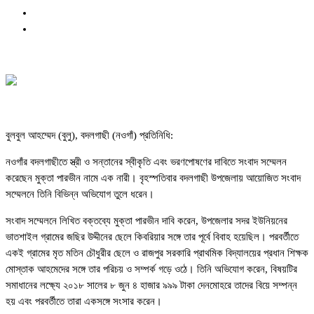
বুলবুল আহম্মেদ (বুলু), বদলগাছী (নওগাঁ) প্রতিনিধি:
নওগাঁর বদলগাছীতে স্ত্রী ও সন্তানের স্বীকৃতি এবং ভরণপোষণের দাবিতে সংবাদ সম্মেলন
করেছেন মুক্তা পারভীন নামে এক নারী। বৃহস্পতিবার বদলগাছী উপজেলায় আয়োজিত সংবাদ
সম্মেলনে তিনি বিভিন্ন অভিযোগ তুলে ধরেন।
সংবাদ সম্মেলনে লিখিত বক্তব্যে মুক্তা পারভীন দাবি করেন, উপজেলার সদর ইউনিয়নের
ভাতশাইল গ্রামের জছির উদ্দীনের ছেলে কিবরিয়ার সঙ্গে তার পূর্বে বিবাহ হয়েছিল। পরবর্তীতে
একই গ্রামের মৃত মতিন চৌধুরীর ছেলে ও রাজপুর সরকারি প্রাথমিক বিদ্যালয়ের প্রধান শিক্ষক
মোস্তাক আহমেদের সঙ্গে তার পরিচয় ও সম্পর্ক গড়ে ওঠে। তিনি অভিযোগ করেন, বিষয়টির
সমাধানের লক্ষ্যে ২০১৮ সালের ৮ জুন ৪ হাজার ৯৯৯ টাকা দেনমোহরে তাদের বিয়ে সম্পন্ন
হয় এবং পরবর্তীতে তারা একসঙ্গে সংসার করেন।