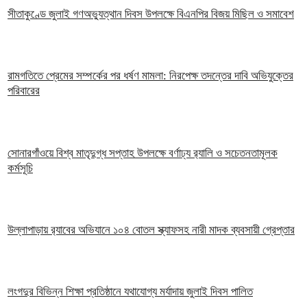
সীতাকুণ্ডে জুলাই গণঅভ্যুত্থান দিবস উপলক্ষে বিএনপির বিজয় মিছিল ও সমাবেশ
রামগতিতে প্রেমের সম্পর্কের পর ধর্ষণ মামলা: নিরপেক্ষ তদন্তের দাবি অভিযুক্তের
পরিবারের
সোনারগাঁওয়ে বিশ্ব মাতৃদুগ্ধ সপ্তাহ উপলক্ষে বর্ণাঢ্য র‍্যালি ও সচেতনতামূলক
কর্মসূচি
উল্লাপাড়ায় র‌্যাবের অভিযানে ১০৪ বোতল স্ক্যাফসহ নারী মাদক ব্যবসায়ী গ্রেপ্তার
লংগদুর বিভিন্ন শিক্ষা প্রতিষ্ঠানে যথাযোগ্য মর্যাদায় জুলাই দিবস পালিত