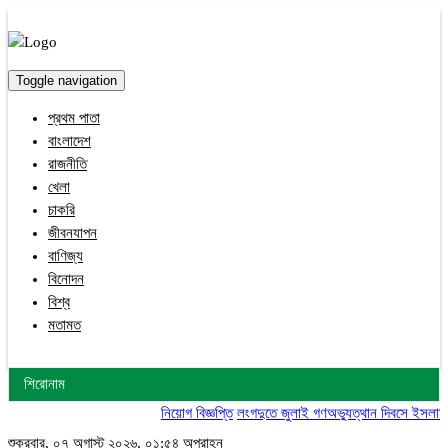
Toggle navigation
প্রথম পাতা
বাংলাদেশ
রাজনীতি
খেলা
চাকরি
জীবনযাপন
বাণিজ্য
বিনোদন
বিশ্ব
মতামত
শিরোনাম
নিয়োগ বিজ্ঞপ্তি
লংগদুতে জুলাই গণঅভ্যুত্থান দিবসে ইসলামী 
শুক্রবার, ০৭ অগাস্ট ২০২৬, ০১:৫৪ অপরাহ্ন