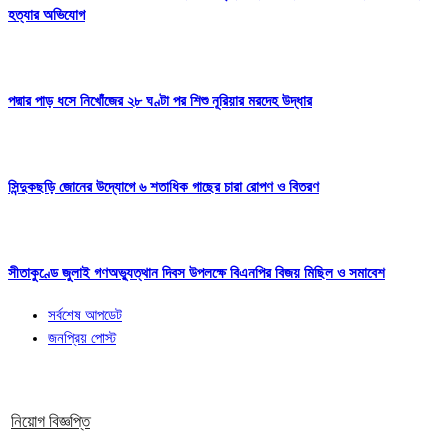
হত্যার অভিযোগ
পদ্মার পাড় ধসে নিখোঁজের ২৮ ঘণ্টা পর শিশু নূরিয়ার মরদেহ উদ্ধার
সিন্দুকছড়ি জোনের উদ্যোগে ৬ শতাধিক গাছের চারা রোপণ ও বিতরণ
সীতাকুণ্ডে জুলাই গণঅভ্যুত্থান দিবস উপলক্ষে বিএনপির বিজয় মিছিল ও সমাবেশ
সর্বশেষ আপডেট
জনপ্রিয় পোস্ট
নিয়োগ বিজ্ঞপ্তি