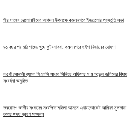
পীর সাহেব চরমোনাইয়ের আগমন উপলক্ষে কমলনগরে ইজতেমার প্রস্তুতি সভা
৯১ বছর পর মাঠ পাচ্ছে খুদে ফুটবলাররা, কমলনগরে হুইপ নিজানের ঘোষণা
নওগাঁ সোনালী ব্যাংক পিএলসি শাখার সিনিয়র অফিসার স ম আব্দুল জলিলের বিদায়
সংবর্ধনা অনুষ্ঠিত
ত্রয়োদশ জাতীয় সংসদের সংরক্ষিত মহিলা আসনে এ্যাডভোকেট আরিফা সুলতানা
রুমার শপথ গ্রহণ সম্পন্ন