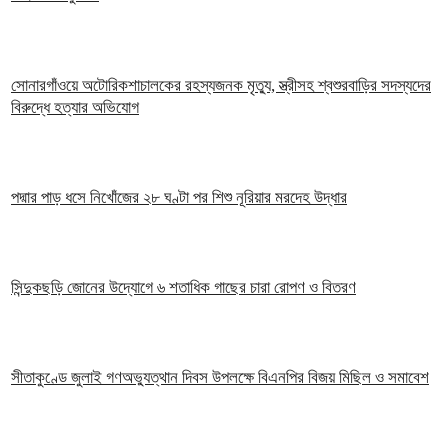
সোনারগাঁওয়ে অটোরিকশাচালকের রহস্যজনক মৃত্যু, স্ত্রীসহ শ্বশুরবাড়ির সদস্যদের
বিরুদ্ধে হত্যার অভিযোগ
পদ্মার পাড় ধসে নিখোঁজের ২৮ ঘণ্টা পর শিশু নূরিয়ার মরদেহ উদ্ধার
সিন্দুকছড়ি জোনের উদ্যোগে ৬ শতাধিক গাছের চারা রোপণ ও বিতরণ
সীতাকুণ্ডে জুলাই গণঅভ্যুত্থান দিবস উপলক্ষে বিএনপির বিজয় মিছিল ও সমাবেশ