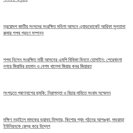
ত্রয়োদশ জাতীয় সংসদের সংরক্ষিত মহিলা আসনে এ্যাডভোকেট আরিফা সুলতানা
রুমার শপথ গ্রহণ সম্পন্ন
শপথ নিলেন সংরক্ষিত নারী আসনের এমপি বিথিকা বিনতে হোসাইন: শেরেবাংলা
নগরে জিয়াউর রহমান ও বেগম খালেদা জিয়ার কবর জিয়ারত
লংগদুতে প্রাণনাশের হুমকি: নিরাপত্তা ও বিচার দাবিতে সংবাদ সম্মেলন
দক্ষিণ নড়াইলে মাদকের ভয়াবহ বিস্তার, কিশোর গ্যাং গঠনের আশঙ্কা, শুভরাড়া
ইউনিয়নকে কেন্দ্র করে উদ্বেগ