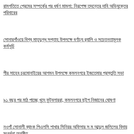
রামগতিতে প্রেমের সম্পর্কের পর ধর্ষণ মামলা: নিরপেক্ষ তদন্তের দাবি অভিযুক্তের
পরিবারের
সোনারগাঁওয়ে বিশ্ব মাতৃদুগ্ধ সপ্তাহ উপলক্ষে বর্ণাঢ্য র‍্যালি ও সচেতনতামূলক
কর্মসূচি
পীর সাহেব চরমোনাইয়ের আগমন উপলক্ষে কমলনগরে ইজতেমার প্রস্তুতি সভা
৯১ বছর পর মাঠ পাচ্ছে খুদে ফুটবলাররা, কমলনগরে হুইপ নিজানের ঘোষণা
নওগাঁ সোনালী ব্যাংক পিএলসি শাখার সিনিয়র অফিসার স ম আব্দুল জলিলের বিদায়
সংবর্ধনা অনুষ্ঠিত