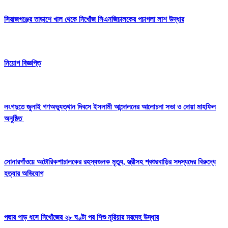
সিরাজগঞ্জের তাড়াশে খাল থেকে নিখোঁজ সিএনজিচালকের পচাগলা লাশ উদ্ধার
নিয়োগ বিজ্ঞপ্তি
লংগদুতে জুলাই গণঅভ্যুত্থান দিবসে ইসলামী আন্দোলনের আলোচনা সভা ও দোয়া মাহফিল
অনুষ্ঠিত
সোনারগাঁওয়ে অটোরিকশাচালকের রহস্যজনক মৃত্যু, স্ত্রীসহ শ্বশুরবাড়ির সদস্যদের বিরুদ্ধে
হত্যার অভিযোগ
পদ্মার পাড় ধসে নিখোঁজের ২৮ ঘণ্টা পর শিশু নূরিয়ার মরদেহ উদ্ধার