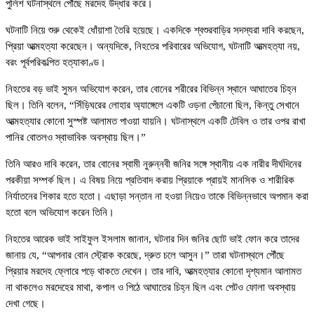
পুলিশ ঘটনাস্থলে পৌঁছে মরদেহ উদ্ধার করে।
ঘটনাটি নিয়ে শুরু থেকেই ধোঁয়াশা তৈরি হয়েছে। একদিকে শ্বশুরবাড়ির সদস্যরা দাবি করছেন,
প্রিয়া আত্মহত্যা করেছেন। অন্যদিকে, নিহতের পরিবারের অভিযোগ, ঘটনাটি আত্মহত্যা নয়,
বরং পূর্বপরিকল্পিত হত্যাকাণ্ড।
নিহতের বড় ভাই সুমন অভিযোগ করেন, তার বোনের শরীরের বিভিন্ন স্থানে আঘাতের চিহ্ন
ছিল। তিনি বলেন, “সিঁড়িঘরের লোহার অ্যাঙ্গেলে একটি ওড়না পেঁচানো ছিল, কিন্তু সেখানে
আত্মহত্যার কোনো সুস্পষ্ট আলামত পাওয়া যায়নি। ঘটনাস্থলে একটি টেবিল ও তার ওপর রাখা
পানির বোতলও স্বাভাবিক অবস্থায় ছিল।”
তিনি আরও দাবি করেন, তার বোনের স্বামী নুরুন্নবী জনির সঙ্গে স্থানীয় এক নারীর দীর্ঘদিনের
পরকীয়া সম্পর্ক ছিল। এ বিষয় নিয়ে প্রতিবাদ করায় প্রিয়াকে প্রায়ই মানসিক ও শারীরিক
নির্যাতনের শিকার হতে হতো। এছাড়া সন্তান না হওয়া নিয়েও তাকে বিভিন্নভাবে অপমান করা
হতো বলে অভিযোগ করেন তিনি।
নিহতের আরেক ভাই সাইফুল ইসলাম জানান, ঘটনার দিন জনির ছোট ভাই ফোন করে তাদের
জানায় যে, “আপনার বোন স্ট্রোক করেছে, দ্রুত চলে আসুন।” তারা ঘটনাস্থলে পৌঁছে
প্রিয়ার মরদেহ ফ্লোরে পড়ে থাকতে দেখেন। তার দাবি, আত্মহত্যার কোনো দৃশ্যমান আলামত
না থাকলেও মরদেহের মাথা, কপাল ও পিঠে আঘাতের চিহ্ন ছিল এবং পেটও ফোলা অবস্থায়
দেখা গেছে।