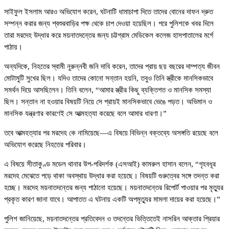
সাইফুল ইসলাম আরও অভিযোগ করেন, ঘটনাটি ধামাচাপা দিতে তাদের বোনের দাফন দ্রুত
সম্পন্ন করার জন্য শ্বশুরবাড়ির পক্ষ থেকে চাপ দেওয়া হয়েছিল। পরে পুলিশকে খবর দিলে
তারা মরদেহ উদ্ধার করে ময়নাতদন্তের জন্য চট্টগ্রাম মেডিকেল কলেজ হাসপাতালের মর্গে
পাঠায়।
অন্যদিকে, নিহতের স্বামী নুরুন্নবী জনি দাবি করেন, তাদের প্রায় ছয় বছরের দাম্পত্য জীবন
মোটামুটি সুখের ছিল। যদিও তাদের কোনো সন্তান হয়নি, তবুও তিনি স্ত্রীকে মানসিকভাবে
সমর্থন দিয়ে আসছিলেন। তিনি বলেন, “আমার স্ত্রীর কিছু ব্যক্তিগত ও মানসিক সমস্যা
ছিল। সন্তান না হওয়ার বিষয়টি নিয়ে সে প্রায়ই মানসিকভাবে ভেঙে পড়ত। অভিমান ও
মানসিক যন্ত্রণার কারণেই সে আত্মহত্যা করেছে বলে আমার ধারণা।”
তবে আত্মহত্যার পর মরদেহ কে নামিয়েছে—এ বিষয়ে বিভিন্ন বক্তব্যে অসঙ্গতি রয়েছে বলে
অভিযোগ করেছে নিহতের পরিবার।
এ বিষয়ে সীতাকুণ্ড মডেল থানার উপ-পরিদর্শক (এসআই) কামরুল হাসান বলেন, “গৃহবধূর
মরদেহ মেঝেতে পড়ে থাকা অবস্থায় উদ্ধার করা হয়েছে। বিষয়টি গুরুত্বের সঙ্গে তদন্ত করা
হচ্ছে। মরদেহ ময়নাতদন্তের জন্য পাঠানো হয়েছে। ময়নাতদন্তের রিপোর্ট পাওয়ার পর মৃত্যুর
প্রকৃত কারণ জানা যাবে। আপাতত এ ঘটনায় একটি অপমৃত্যুর মামলা দায়ের করা হয়েছে।”
পুলিশ জানিয়েছে, ময়নাতদন্তের প্রতিবেদন ও তদন্তের ভিত্তিতেই নাসরিন আক্তার প্রিয়ার