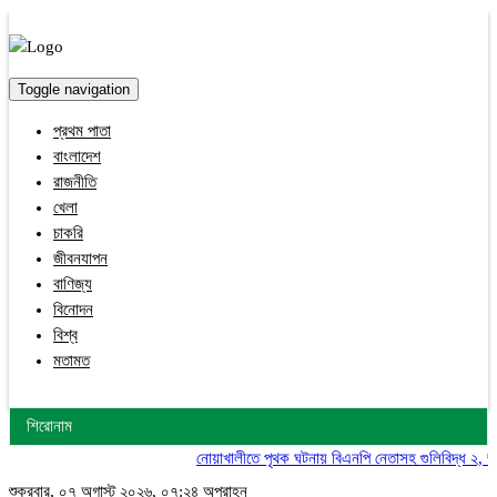
Toggle navigation
প্রথম পাতা
বাংলাদেশ
রাজনীতি
খেলা
চাকরি
জীবনযাপন
বাণিজ্য
বিনোদন
বিশ্ব
মতামত
শিরোনাম
নোয়াখালীতে পৃথক ঘটনায় বিএনপি নেতাসহ গুলিবিদ্ধ ২, জামা
শুক্রবার, ০৭ অগাস্ট ২০২৬, ০৭:২৪ অপরাহ্ন