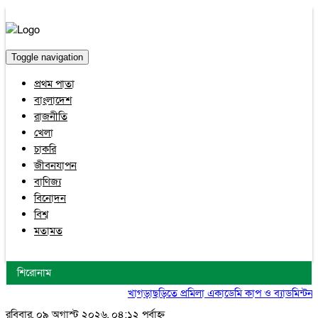
Toggle navigation
প্রথম পাতা
বাংলাদেশ
রাজনীতি
খেলা
চাকরি
জীবনযাপন
বাণিজ্য
বিনোদন
বিশ্ব
মতামত
শিরোনাম
খাগড়াছড়িতে প্রমিলা একাডেমি কাপ ও ব্যাডমিন্টন টুর্না
রবিবার, ০৯ অগাস্ট ২০২৬, ০৪:১২ পূর্বাহ্ন