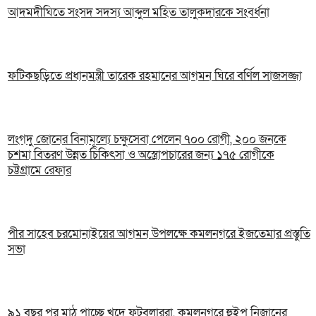
আদমদীঘিতে সংসদ সদস্য আব্দুল মহিত তালুকদারকে সংবর্ধনা
ফটিকছড়িতে প্রধানমন্ত্রী তারেক রহমানের আগমন ঘিরে বর্ণিল সাজসজ্জা
লংগদু জোনের বিনামূল্যে চক্ষুসেবা পেলেন ৭০০ রোগী, ২০০ জনকে
চশমা বিতরণ উন্নত চিকিৎসা ও অস্ত্রোপচারের জন্য ১৭৫ রোগীকে
চট্টগ্রামে রেফার
পীর সাহেব চরমোনাইয়ের আগমন উপলক্ষে কমলনগরে ইজতেমার প্রস্তুতি
সভা
৯১ বছর পর মাঠ পাচ্ছে খুদে ফুটবলাররা, কমলনগরে হুইপ নিজানের