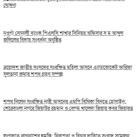
ঘোষণা
নওগাঁ সোনালী ব্যাংক পিএলসি শাখার সিনিয়র অফিসার স ম আব্দুল
জলিলের বিদায় সংবর্ধনা অনুষ্ঠিত
ত্রয়োদশ জাতীয় সংসদের সংরক্ষিত মহিলা আসনে এ্যাডভোকেট আরিফা
সুলতানা রুমার শপথ গ্রহণ সম্পন্ন
শপথ নিলেন সংরক্ষিত নারী আসনের এমপি বিথিকা বিনতে হোসাইন:
শেরেবাংলা নগরে জিয়াউর রহমান ও বেগম খালেদা জিয়ার কবর জিয়ারত
লংগদুতে প্রাণনাশের হুমকি: নিরাপত্তা ও বিচার দাবিতে সংবাদ সম্মেলন