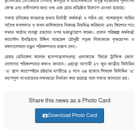
ফ্লাডলাইট, ডে-কেয়ার সেন্টার, ভবঘুরে ও মানসিকভাবে অসুস্থ ব্যক্তিদের পুনর্বাসন
কেন্দ্র এবং প্রবীণদের জন্য ওল্ড এজ হোম প্রতিষ্ঠার উদ্যোগ নেওয়া হয়েছে।
সভায় চসিকের ভারপ্রাপ্ত প্রধান নির্বাহী কর্মকর্তা ও সচিব মো. আশরাফুল আমিন
অবৈধ দখলদার ও ভবন মালিকদের বিরুদ্ধে নিয়মিত জরিমানা এবং কিশোর গ্যাং
দমনে কঠোর ব্যবস্থা গ্রহণের ওপর গুরুত্বারোপ করেন। প্রধান পরিচ্ছন্ন কর্মকর্তা
ক্যাপ্টেন ইখতিয়ার উদ্দিন আহমেদ চৌধুরী সড়ক বিভাজকে বৃক্ষরোপণ ও
রক্ষণাবেক্ষণে নতুন পরিকল্পনার প্রস্তাব দেন।
মেয়র মেডিকেল কলেজ হাসপাতালসংলগ্ন এলাকাকে ‘জিরো ট্রাফিক জোন’
ঘোষণার পরিকল্পনার কথাও জানান। এছাড়া আগামী ২৭ জুন জাতীয় ভিটামিন
‘এ’ প্লাস ক্যাম্পেইনে চট্টগ্রাম নগরীতে ৫ লাখ ৬৪ হাজার শিশুকে ভিটামিন ‘এ’
ক্যাপসুল খাওয়ানোর লক্ষ্যমাত্রা নির্ধারণ করা হয়েছে বলে সভায় জানানো হয়।
Share this news as a Photo Card
Download Photo Card