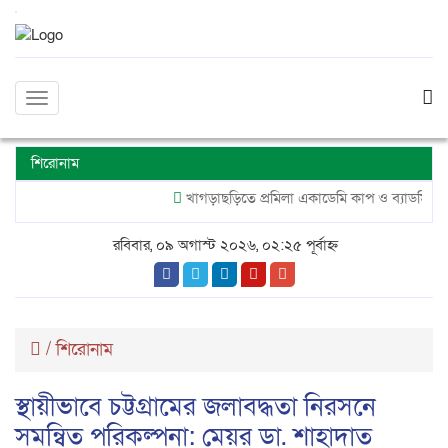
Toggle
navigation
শিরোনাম
খাগড়াছড়িতে প্রমিলা একাডেমি কাপ ও ব্যাডমিন্টন টুর্ন
রবিবার, ০৯ অগাস্ট ২০২৬, ০২:২৫ পূর্বাহ্ন
/
শিরোনাম
স্থায়ীভাবে চট্টগ্রামের জলাবদ্ধতা নিরসনে
সমন্বিত পরিকল্পনা: মেয়র ডা. শাহাদাত