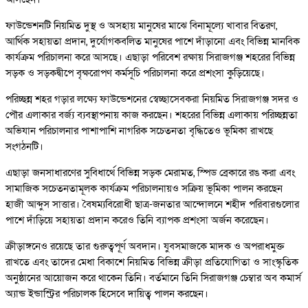
ফাউন্ডেশনটি নিয়মিত দুস্থ ও অসহায় মানুষের মাঝে বিনামূল্যে খাবার বিতরণ,
আর্থিক সহায়তা প্রদান, দুর্যোগকবলিত মানুষের পাশে দাঁড়ানো এবং বিভিন্ন মানবিক
কার্যক্রম পরিচালনা করে আসছে। এছাড়া পরিবেশ রক্ষায় সিরাজগঞ্জ শহরের বিভিন্ন
সড়ক ও সড়কদ্বীপে বৃক্ষরোপণ কর্মসূচি পরিচালনা করে প্রশংসা কুড়িয়েছে।
পরিচ্ছন্ন শহর গড়ার লক্ষ্যে ফাউন্ডেশনের স্বেচ্ছাসেবকরা নিয়মিত সিরাজগঞ্জ সদর ও
পৌর এলাকার বর্জ্য ব্যবস্থাপনায় কাজ করছেন। শহরের বিভিন্ন এলাকায় পরিচ্ছন্নতা
অভিযান পরিচালনার পাশাপাশি নাগরিক সচেতনতা বৃদ্ধিতেও ভূমিকা রাখছে
সংগঠনটি।
এছাড়া জনসাধারণের সুবিধার্থে বিভিন্ন সড়ক মেরামত, স্পিড ব্রেকারে রঙ করা এবং
সামাজিক সচেতনতামূলক কার্যক্রম পরিচালনায়ও সক্রিয় ভূমিকা পালন করছেন
হাজী আব্দুস সাত্তার। বৈষম্যবিরোধী ছাত্র-জনতার আন্দোলনে শহীদ পরিবারগুলোর
পাশে দাঁড়িয়ে সহায়তা প্রদান করেও তিনি ব্যাপক প্রশংসা অর্জন করেছেন।
ক্রীড়াঙ্গনেও রয়েছে তার গুরুত্বপূর্ণ অবদান। যুবসমাজকে মাদক ও অপরাধমুক্ত
রাখতে এবং তাদের মেধা বিকাশে নিয়মিত বিভিন্ন ক্রীড়া প্রতিযোগিতা ও সাংস্কৃতিক
অনুষ্ঠানের আয়োজন করে থাকেন তিনি। বর্তমানে তিনি সিরাজগঞ্জ চেম্বার অব কমার্স
অ্যান্ড ইন্ডাস্ট্রির পরিচালক হিসেবে দায়িত্ব পালন করছেন।