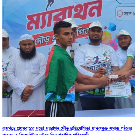
রামগড়ে প্রথমবারের মতো ম্যারাথন দৌড় প্রতিযোগিতা মাদকমুক্ত সমাজ গঠনের