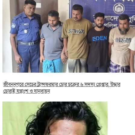
জীবননগরে সেচের ট্রান্সফরমার চোর চক্রের ৬ সদস্য গ্রেপ্তার, উদ্ধার
চোরাই যন্ত্রাংশ ও যানবাহন