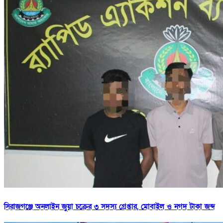
সিরাজগঞ্জে অনলাইন জুয়া চক্রের ৩ সদস্য গ্রেপ্তার, মোবাইল ও নগদ টাকা জব্দ