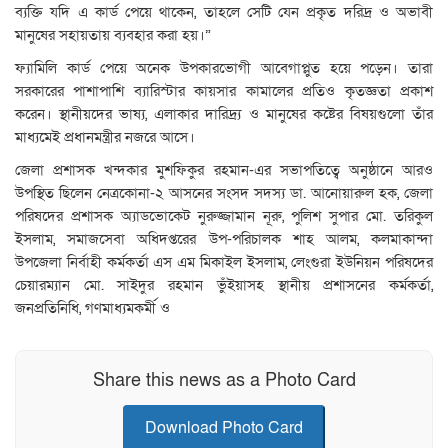
ব্যক্তি যদি এ কার্ড পেয়ে থাকেন, তাহলে সেটি যেন প্রকৃত দরিদ্র ও অভাবী
মানুষের সহায়তায় ব্যবহার করা হয়।”
ফ্যামিলি কার্ড পেয়ে অনেক উপকারভোগী আবেগাপ্লুত হয়ে পড়েন। তারা
সরকারের পাশাপাশি ব্যারিস্টার কায়সার কামালের প্রতিও কৃতজ্ঞতা প্রকাশ
করেন। স্থানীয়দের ভাষ্য, এলাকার দারিদ্র্য ও মানুষের কষ্টের বিষয়গুলো তাঁর
মাধ্যমেই প্রধানমন্ত্রীর নজরে আসে।
জেলা প্রশাসক খন্দকার মুশফিকুর রহমান-এর সভাপতিত্বে অনুষ্ঠানে আরও
উপস্থিত ছিলেন নেত্রকোনা-২ আসনের সংসদ সদস্য ডা. আনোয়ারুল হক, জেলা
পরিষদের প্রশাসক অ্যাডভোকেট নুরুজ্জামান নূরু, পুলিশ সুপার মো. তরিকুল
ইসলাম, সমাজসেবা অধিদপ্তরের উপ-পরিচালক শাহ আলম, কলমাকান্দা
উপজেলা নির্বাহী কর্মকর্তা এস এম মিকাইল ইসলাম, লেংগুরা ইউনিয়ন পরিষদের
চেয়ারম্যান মো. সাইদুর রহমান ভুঁইয়াসহ স্থানীয় প্রশাসনের কর্মকর্তা,
জনপ্রতিনিধি, গণমাধ্যমকর্মী ও
Share this news as a Photo Card
Download Photo Card