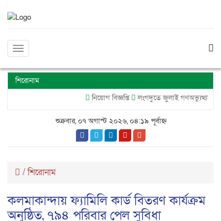
Toggle
navigation
শিরোনাম
নিয়োগ বিজ্ঞপ্তি
লংগদুতে জুলাই গণঅভ্যুত্থান দ
শুক্রবার, ০৭ অগাস্ট ২০২৬, ০৪:১৯ পূর্বাহ্ন
/
শিরোনাম
কলমাকান্দায় ফ্যামিলি কার্ড বিতরণ কার্যক্রম
অনুষ্ঠিত, ৭৯৪ পরিবার পেল সুবিধা