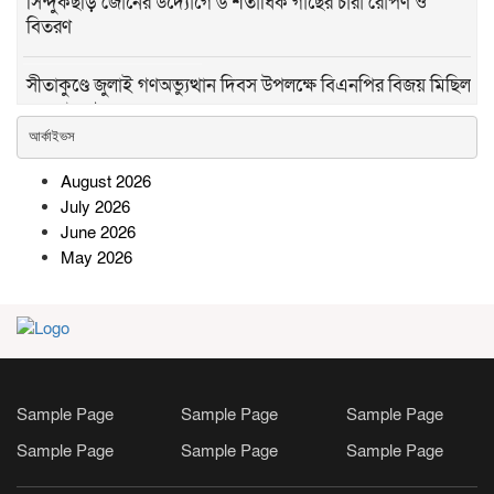
সিন্দুকছড়ি জোনের উদ্যোগে ৬ শতাধিক গাছের চারা রোপণ ও
বিতরণ
সীতাকুণ্ডে জুলাই গণঅভ্যুত্থান দিবস উপলক্ষে বিএনপির বিজয় মিছিল
ও সমাবেশ
আর্কাইভস
রামগতিতে প্রেমের সম্পর্কের পর ধর্ষণ
August 2026
মামলা: নিরপেক্ষ তদন্তের দাবি
July 2026
অভিযুক্তের পরিবারের
June 2026
May 2026
সোনারগাঁওয়ে বিশ্ব মাতৃদুগ্ধ সপ্তাহ
উপলক্ষে বর্ণাঢ্য র‍্যালি ও সচেতনতামূলক
কর্মসূচি
উল্লাপাড়ায় র‌্যাবের অভিযানে ১০৪
Sample Page
Sample Page
Sample Page
বোতল স্ক্যাফসহ নারী মাদক ব্যবসায়ী
গ্রেপ্তার
Sample Page
Sample Page
Sample Page