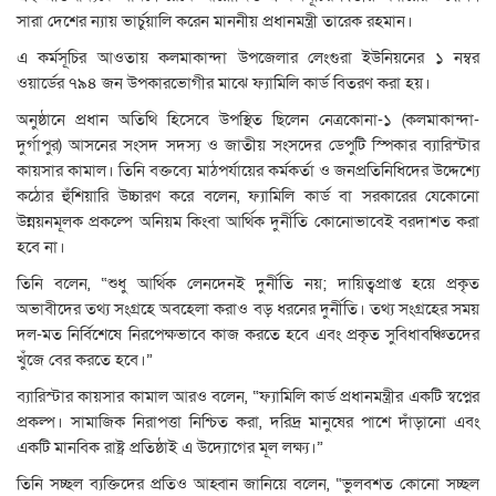
সারা দেশের ন্যায় ভার্চুয়ালি করেন মাননীয় প্রধানমন্ত্রী তারেক রহমান।
এ কর্মসূচির আওতায় কলমাকান্দা উপজেলার লেংগুরা ইউনিয়নের ১ নম্বর
ওয়ার্ডের ৭৯৪ জন উপকারভোগীর মাঝে ফ্যামিলি কার্ড বিতরণ করা হয়।
অনুষ্ঠানে প্রধান অতিথি হিসেবে উপস্থিত ছিলেন নেত্রকোনা-১ (কলমাকান্দা-
দুর্গাপুর) আসনের সংসদ সদস্য ও জাতীয় সংসদের ডেপুটি স্পিকার ব্যারিস্টার
কায়সার কামাল। তিনি বক্তব্যে মাঠপর্যায়ের কর্মকর্তা ও জনপ্রতিনিধিদের উদ্দেশ্যে
কঠোর হুঁশিয়ারি উচ্চারণ করে বলেন, ফ্যামিলি কার্ড বা সরকারের যেকোনো
উন্নয়নমূলক প্রকল্পে অনিয়ম কিংবা আর্থিক দুর্নীতি কোনোভাবেই বরদাশত করা
হবে না।
তিনি বলেন, “শুধু আর্থিক লেনদেনই দুর্নীতি নয়; দায়িত্বপ্রাপ্ত হয়ে প্রকৃত
অভাবীদের তথ্য সংগ্রহে অবহেলা করাও বড় ধরনের দুর্নীতি। তথ্য সংগ্রহের সময়
দল-মত নির্বিশেষে নিরপেক্ষভাবে কাজ করতে হবে এবং প্রকৃত সুবিধাবঞ্চিতদের
খুঁজে বের করতে হবে।”
ব্যারিস্টার কায়সার কামাল আরও বলেন, “ফ্যামিলি কার্ড প্রধানমন্ত্রীর একটি স্বপ্নের
প্রকল্প। সামাজিক নিরাপত্তা নিশ্চিত করা, দরিদ্র মানুষের পাশে দাঁড়ানো এবং
একটি মানবিক রাষ্ট্র প্রতিষ্ঠাই এ উদ্যোগের মূল লক্ষ্য।”
তিনি সচ্ছল ব্যক্তিদের প্রতিও আহ্বান জানিয়ে বলেন, “ভুলবশত কোনো সচ্ছল