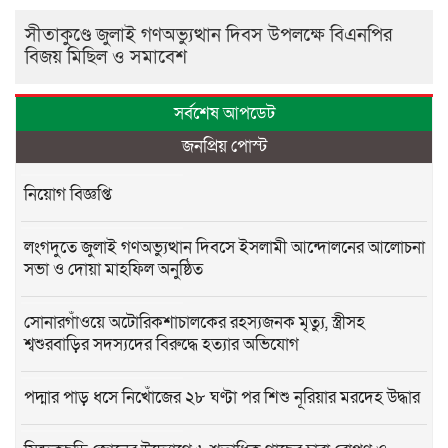
সীতাকুণ্ডে জুলাই গণঅভ্যুত্থান দিবস উপলক্ষে বিএনপির
বিজয় মিছিল ও সমাবেশ
সর্বশেষ আপডেট
জনপ্রিয় পোস্ট
নিয়োগ বিজ্ঞপ্তি
লংগদুতে জুলাই গণঅভ্যুত্থান দিবসে ইসলামী আন্দোলনের আলোচনা
সভা ও দোয়া মাহফিল অনুষ্ঠিত
সোনারগাঁওয়ে অটোরিকশাচালকের রহস্যজনক মৃত্যু, স্ত্রীসহ
শ্বশুরবাড়ির সদস্যদের বিরুদ্ধে হত্যার অভিযোগ
পদ্মার পাড় ধসে নিখোঁজের ২৮ ঘণ্টা পর শিশু নূরিয়ার মরদেহ উদ্ধার