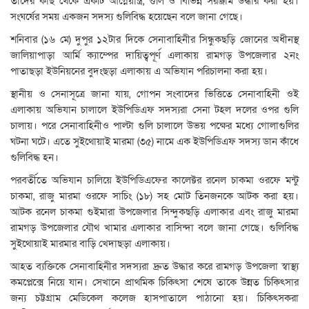
তাদের কাছ থেকে একটি আগ্নেয়াস্ত্র, গুলি ও বিভিন্ন সরঞ্জাম উদ্ধার করা হয়।
সংঘর্ষের সময় একজন সদস্য গুলিবিদ্ধ হয়েছেন বলে জানা গেছে।
শনিবার (১৬ মে) দুপুর ১২টার দিকে সেনাবাহিনীর সিন্ধুকছড়ি জোনের অধীনস্থ
জালিয়াপাড়া আর্মি ক্যাম্পের দায়িত্বপূর্ণ এলাকায় রামগড় উপজেলার ২নং
পাতাছড়া ইউনিয়নের বুদংছড়া এলাকায় এ অভিযান পরিচালনা করা হয়।
স্থানীয় ও সেনাসূত্রে জানা যায়, গোপন সংবাদের ভিত্তিতে সেনাবাহিনী ওই
এলাকায় অভিযান চালালে ইউপিডিএফ সদস্যরা সেনা টহল দলের ওপর গুলি
চালায়। পরে সেনাবাহিনীও পাল্টা গুলি চালালে উভয় পক্ষের মধ্যে গোলাগুলির
ঘটনা ঘটে। এতে সুইথোয়াই মারমা (৩৫) নামে এক ইউপিডিএফ সদস্য ডান কাঁধে
গুলিবিদ্ধ হন।
পরবর্তীতে অভিযান চালিয়ে ইউপিডিএফের কালেক্টর রনেল চাকমা ওরফে মন্টু
চাকমা, রাজু মারমা ওরফে সাচিং (১৮) সহ মোট তিনজনকে আটক করা হয়।
আটক রনেল চাকমা গুইমারা উপজেলার সিন্দুকছড়ি এলাকার এবং রাজু মারমা
রামগড় উপজেলার যৌথ খামার এলাকার বাসিন্দা বলে জানা গেছে। গুলিবিদ্ধ
সুইথোয়াই মারমার বাড়ি খেদাছড়া এলাকায়।
আহত ব্যক্তিকে সেনাবাহিনীর সদস্যরা দ্রুত উদ্ধার করে রামগড় উপজেলা স্বাস্থ্য
কমপ্লেক্সে নিয়ে যান। সেখানে প্রাথমিক চিকিৎসা শেষে তাকে উন্নত চিকিৎসার
জন্য চট্টগ্রাম মেডিকেল কলেজ হাসপাতালে পাঠানো হয়। চিকিৎসকরা