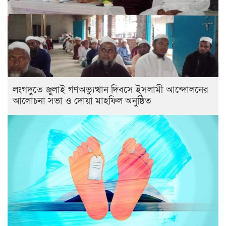
লংগদুতে জুলাই গণঅভ্যুত্থান দিবসে ইসলামী আন্দোলনের
আলোচনা সভা ও দোয়া মাহফিল অনুষ্ঠিত