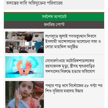
তদন্তের দাবি অভিযুক্তের পরিবারের
সর্বশেষ আপডেট
জনপ্রিয় পোস্ট
লংগদুতে জুলাই গণঅভ্যুত্থান দিবসে
ইসলামী আন্দোলনের আলোচনা সভা ও
দোয়া মাহফিল অনুষ্ঠিত
সোনারগাঁওয়ে অটোরিকশাচালকের
রহস্যজনক মৃত্যু, স্ত্রীসহ শ্বশুরবাড়ির
সদস্যদের বিরুদ্ধে হত্যার অভিযোগ
পদ্মার পাড় ধসে নিখোঁজের ২৮ ঘণ্টা পর
শিশু নূরিয়ার মরদেহ উদ্ধার