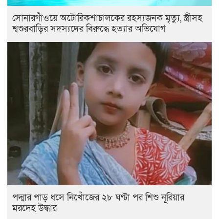
সোনারগাঁওয়ে অটোরিকশাচালকের রহস্যজনক মৃত্যু, স্ত্রীসহ
শ্বশুরবাড়ির সদস্যদের বিরুদ্ধে হত্যার অভিযোগ
পদ্মার পাড় ধসে নিখোঁজের ২৮ ঘণ্টা পর শিশু নূরিয়ার
মরদেহ উদ্ধার