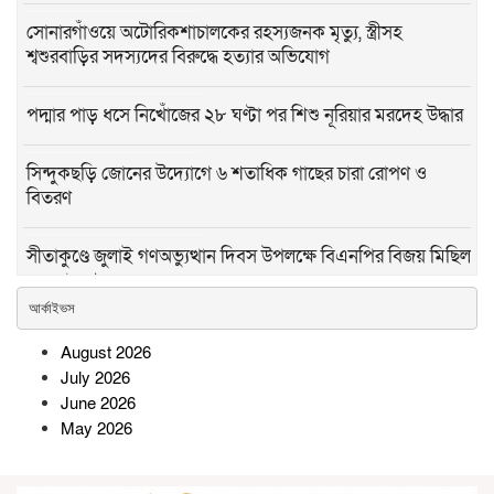
সোনারগাঁওয়ে অটোরিকশাচালকের রহস্যজনক মৃত্যু, স্ত্রীসহ
শ্বশুরবাড়ির সদস্যদের বিরুদ্ধে হত্যার অভিযোগ
পদ্মার পাড় ধসে নিখোঁজের ২৮ ঘণ্টা পর শিশু নূরিয়ার মরদেহ উদ্ধার
সিন্দুকছড়ি জোনের উদ্যোগে ৬ শতাধিক গাছের চারা রোপণ ও
বিতরণ
সীতাকুণ্ডে জুলাই গণঅভ্যুত্থান দিবস উপলক্ষে বিএনপির বিজয় মিছিল
ও সমাবেশ
আর্কাইভস
রামগতিতে প্রেমের সম্পর্কের পর ধর্ষণ
August 2026
মামলা: নিরপেক্ষ তদন্তের দাবি
July 2026
অভিযুক্তের পরিবারের
June 2026
May 2026
সোনারগাঁওয়ে বিশ্ব মাতৃদুগ্ধ সপ্তাহ
উপলক্ষে বর্ণাঢ্য র‍্যালি ও সচেতনতামূলক