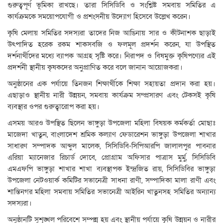
গুরুত্বপূর্ণ ভূমিকা রাখছে। তারা সিসিডিবি ও সংশ্লিষ্ট সমবায় সমিতির এ
কার্যক্রমকে সময়োপযোগী ও প্রশংসনীয় উদ্যোগ হিসেবে উল্লেখ করেন।
কৃষি মেলায় সমিতির সদস্যরা তাদের নিজ আঙিনায় সার ও কীটনাশক ছাড়াই
উৎপাদিত হরেক রকম শাকসবজি ও ফলমূল প্রদর্শন করেন, যা উপস্থিত
দর্শনার্থীদের মধ্যে ব্যাপক আগ্রহ সৃষ্টি করে। নিরাপদ ও বিষমুক্ত কৃষিপণ্যের এই
প্রদর্শনী স্থানীয় কৃষকদের অনুপ্রাণিত করে বলে জানান আয়োজকরা।
অনুষ্ঠানের এক পর্যায়ে তিনজন শিক্ষার্থীকে শিক্ষা সহায়তা প্রদান করা হয়।
এছাড়াও স্থানীয় নারী উন্নয়ন, সমবায় কার্যক্রম সম্প্রসারণ এবং টেকসই কৃষি
ব্যবস্থার ওপর গুরুত্বারোপ করা হয়।
এসময় আরও উপস্থিত ছিলেন ভাঙ্গুড়া উপজেলা মহিলা বিষয়ক কর্মকর্তা মোছাঃ
মাজেদা খাতুন, বাংলাদেশ শ্রমিক কল্যাণ ফেডারেশন ভাঙ্গুড়া উপজেলা শাখার
সাধারণ সম্পাদক আব্দুল মালেক, সিসিডিবি-সিপিআরপি জালালপুর পাবনার
এরিয়া ম্যানেজার রিচার্ড দোবে, প্রোগ্রাম অফিসার পাত্রাস মুর্মু, সিসিডিবি
এমএফপি ভাঙ্গুড়া শাখার শাখা ব্যবস্থাপক ইন্দ্রজিত রায়, সিসিডিবির ভাঙ্গুড়া
উপজেলা নেটওয়ার্ক কমিটির সভানেত্রী সাধনা রাণী, সম্পাদিকা মালা রাণী এবং
শান্তিনগর মহিলা সমবায় সমিতির সভানেত্রী আইরিন খাতুনসহ সমিতির অন্যান্য
সদস্যরা।
অনুষ্ঠানটি সুশৃঙ্খল পরিবেশে সম্পন্ন হয় এবং স্থানীয় পর্যায়ে কৃষি উন্নয়ন ও নারীর