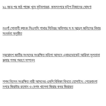
৯১ বছর পর মাঠ পাচ্ছে খুদে ফুটবলাররা, কমলনগরে হুইপ নিজানের ঘোষণা
নওগাঁ সোনালী ব্যাংক পিএলসি শাখার সিনিয়র অফিসার স ম আব্দুল জলিলের বিদায়
সংবর্ধনা অনুষ্ঠিত
ত্রয়োদশ জাতীয় সংসদের সংরক্ষিত মহিলা আসনে এ্যাডভোকেট আরিফা সুলতানা
রুমার শপথ গ্রহণ সম্পন্ন
শপথ নিলেন সংরক্ষিত নারী আসনের এমপি বিথিকা বিনতে হোসাইন: শেরেবাংলা
নগরে জিয়াউর রহমান ও বেগম খালেদা জিয়ার কবর জিয়ারত