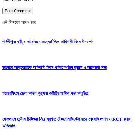
এই বিভাগের আরও খবর
পার্বতীপুরে বর্ণাঢ্য আয়োজনে আন্তর্জাতিক আদিবাসী দিবস উদযাপন
তানোরে আন্তর্জাতিক আদিবাসী দিবস পালিত বর্ণাঢ্য র‍্যালি ও আলোচনা সভা
ময়মনসিংহে জেলা আইন-শৃঙ্খলা কমিটির মাসিক সভা অনুষ্ঠিত
ক্ষেতলালে ডেন্টাল চিকিৎসা নিয়ে প্রশ্ন: টেকনোলজিস্টের নামে প্রেসক্রিপশন ও RCT করার
অভিযোগ