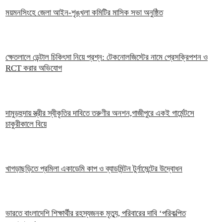
ময়মনসিংহে জেলা আইন-শৃঙ্খলা কমিটির মাসিক সভা অনুষ্ঠিত
ক্ষেতলালে ডেন্টাল চিকিৎসা নিয়ে প্রশ্ন: টেকনোলজিস্টের নামে প্রেসক্রিপশন ও
RCT করার অভিযোগ
দামুড়হুদায় স্ত্রীর স্বীকৃতির দাবিতে তরুণীর অনশন,গাজীপুরে একই গার্মেন্টসে
চাকুরীকালে বিয়ে
খাগড়াছড়িতে প্রমিলা একাডেমি কাপ ও ব্যাডমিন্টন টুর্নামেন্টের উদ্বোধন
ভারতে বাংলাদেশি শিক্ষার্থীর রহস্যজনক মৃত্যু, পরিবারের দাবি ‘পরিকল্পিত