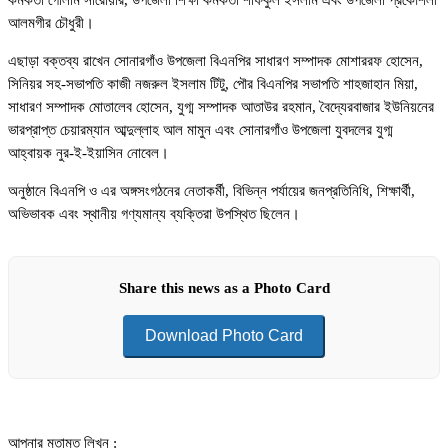
কর্মকর্তা গোলাম সারোয়ার, উপজেলা শিক্ষা কর্মকর্তা শফিকুল ইসলাম এবং উপজেলা প্রকৌশলী
আলমগীর চৌধুরী।
এছাড়া বক্তব্য রাখেন সোনারগাঁও উপজেলা বিএনপির সাধারণ সম্পাদক মোশাররফ হোসেন,
সিনিয়র সহ-সভাপতি কাজী নজরুল ইসলাম টিটু, পৌর বিএনপির সভাপতি শাহজাহান মিয়া,
সাধারণ সম্পাদক মোতালেব হোসেন, যুগ্ম সম্পাদক আতাউর রহমান, বৈদ্যেরবাজার ইউনিয়নের
ভারপ্রাপ্ত চেয়ারম্যান আব্দুল্লাহ আল মামুন এবং সোনারগাঁও উপজেলা যুবদলের যুগ্ম
আহ্বায়ক নুর-ই-ইয়াসিন নোবেল।
অনুষ্ঠানে বিএনপি ও এর অঙ্গসংগঠনের নেতাকর্মী, বিভিন্ন পর্যায়ের জনপ্রতিনিধি, শিক্ষার্থী,
অভিভাবক এবং স্থানীয় গণ্যমান্য ব্যক্তিরা উপস্থিত ছিলেন।
Share this news as a Photo Card
Download Photo Card
আপনার মতামত লিখুন :