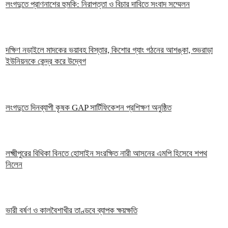
লংগদুতে প্রাণনাশের হুমকি: নিরাপত্তা ও বিচার দাবিতে সংবাদ সম্মেলন
দক্ষিণ নড়াইলে মাদকের ভয়াবহ বিস্তার, কিশোর গ্যাং গঠনের আশঙ্কা, শুভরাড়া
ইউনিয়নকে কেন্দ্র করে উদ্বেগ
লংগদুতে দিনব্যাপী কৃষক GAP সার্টিফিকেশন প্রশিক্ষণ অনুষ্ঠিত
লক্ষ্মীপুরের বিথিকা বিনতে হোসাইন সংরক্ষিত নারী আসনের এমপি হিসেবে শপথ
নিলেন
ভারী বর্ষণ ও কালবৈশাখীর তাণ্ডবে ব্যাপক ক্ষয়ক্ষতি