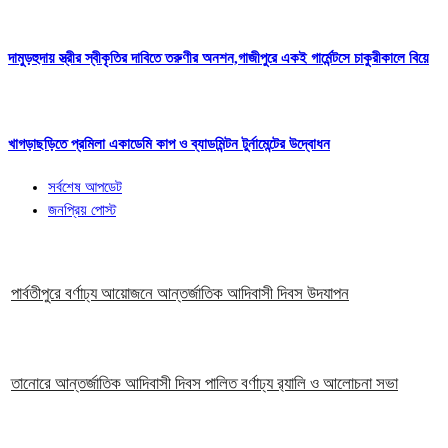
দামুড়হুদায় স্ত্রীর স্বীকৃতির দাবিতে তরুণীর অনশন,গাজীপুরে একই গার্মেন্টসে চাকুরীকালে বিয়ে
খাগড়াছড়িতে প্রমিলা একাডেমি কাপ ও ব্যাডমিন্টন টুর্নামেন্টের উদ্বোধন
সর্বশেষ আপডেট
জনপ্রিয় পোস্ট
পার্বতীপুরে বর্ণাঢ্য আয়োজনে আন্তর্জাতিক আদিবাসী দিবস উদযাপন
তানোরে আন্তর্জাতিক আদিবাসী দিবস পালিত বর্ণাঢ্য র‍্যালি ও আলোচনা সভা