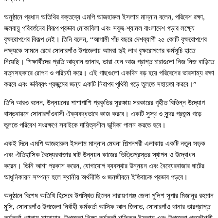
অনুষ্ঠানে প্রধান অতিথির বক্তব্যে এমপি আজহারুল ইসলাম মান্নান বলেন, পরিবেশ রক্ষা,
জলবায়ু পরিবর্তনের বিরূপ প্রভাব মোকাবিলা এবং সবুজ-শ্যামল বাংলাদেশ গড়ার লক্ষ্যে
বৃক্ষরোপণের বিকল্প নেই। তিনি বলেন, “আগামী পাঁচ বছরে দেশব্যাপী ২৫ কোটি বৃক্ষরোপণের
লক্ষ্যকে সামনে রেখে সোনারগাঁও উপজেলায় আমরা দুই লাখ বৃক্ষরোপণের কর্মসূচি হাতে
নিয়েছি। শিক্ষার্থীদের প্রতি আহ্বান জানাব, তারা যেন আজ প্রাপ্ত চারাগুলো নিজ নিজ বাড়িতে
যত্নসহকারে রোপণ ও পরিচর্যা করে। এই গাছগুলো একদিন বড় হয়ে পরিবেশের ভারসাম্য রক্ষা
করবে এবং ভবিষ্যৎ প্রজন্মের জন্য একটি নিরাপদ পৃথিবী গড়ে তুলতে সহায়তা করবে।”
তিনি আরও বলেন, উন্নয়নের পাশাপাশি প্রকৃতির সুরক্ষায় সরকারের গৃহীত বিভিন্ন উদ্যোগ
বাস্তবায়নে সোনারগাঁওবাসী ঐক্যবদ্ধভাবে কাজ করবে। একটি সুস্থ ও সুন্দর প্রজন্ম গড়ে
তুলতে পরিবেশ সংরক্ষণে সবাইকে দায়িত্বশীল ভূমিকা পালন করতে হবে।
একই দিনে এমপি আজহারুল ইসলাম মান্নান মেঘনা শিল্পনগরী এলাকায় একটি নতুন সড়ক
এবং ঐতিহাসিক বৈদ্যেরবাজার ঘাট উন্নয়ন কাজের ভিত্তিপ্রস্তর স্থাপন ও উদ্বোধন
করেন। তিনি আশা প্রকাশ করেন, যোগাযোগ ব্যবস্থার উন্নয়ন এবং বৈদ্যেরবাজার ঘাটের
আধুনিকায়ন সম্পন্ন হলে স্থানীয় অর্থনীতি ও জনজীবনে ইতিবাচক প্রভাব পড়বে।
অনুষ্ঠানে বিশেষ অতিথি হিসেবে উপস্থিত ছিলেন নারায়ণগঞ্জ জেলা পুলিশ সুপার মিজানুর রহমান
মুন্সি, সোনারগাঁও উপজেলা নির্বাহী কর্মকর্তা আসিফ আল জিনাত, সোনারগাঁও থানার ভারপ্রাপ্ত