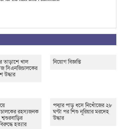
র তাড়াশে খাল
নিয়োগ বিজ্ঞপ্তি
োঁজ সিএনজিচালকের
 উদ্ধার
ওয়ে
পদ্মার পাড় ধসে নিখোঁজের ২৮
চালকের রহস্যজনক
ঘণ্টা পর শিশু নূরিয়ার মরদেহ
ীসহ শ্বশুরবাড়ির
উদ্ধার
িরুদ্ধে হত্যার