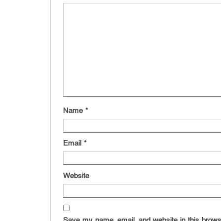
Name
*
Email
*
Website
Save my name, email, and website in this brows