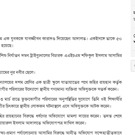
) নামে এক যুবককে যাবজ্জীবন কারাদণ্ড দিয়েছেন আদালত। একইসঙ্গে তাকে ৫০
া হয়েছে।
ও শিশু নির্যাতন দমন ট্রাইব্যুনালের বিচারক এএইচএম শফিকুল ইসলাম আসামির
গ্রামের নুর নবীর ছেলে।
িদ্যালয়ের দশম শ্রেণির এক ছাত্রী স্কুলে যাতায়াতের পথে জহির রায়হান কর্তৃক
ীর পরিবারের উদ্যোগে স্থানীয় গণ্যমান্য ব্যক্তিরা অভিযুক্তকে সতর্ক করেন।
র্চ রাতে ভুক্তভোগীর পরিবারের অনুপস্থিতির সুযোগে তিনি ওই শিক্ষার্থীর
গীর চিৎকারে স্থানীয় লোকজন ঘটনাস্থলে এসে অভিযুক্তকে আটক করেন।
হির রায়হানের বিরুদ্ধে ধর্ষণের অভিযোগে মামলা দায়ের করেন। তদন্ত শেষে
আনোয়ারুল ইসলাম আদালতে অভিযোগপত্র দাখিল করেন।
সাক্ষ্য-প্রমাণ পর্যালোচনায় আসামির বিরুদ্ধে আনীত অভিযোগ সন্দেহাতীতভাবে