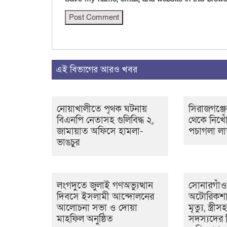
এই বিভাগের আরও খবর
নোয়াখালীতে পৃথক ঘটনায়
সিরাজগঞ্জে
বিএনপি নেতাসহ গুলিবিদ্ধ ২,
থেকে নিখ
জামায়াত অফিসে হামলা-
পচাগলা লাশ
ভাঙচুর
লংগদুতে জুলাই গণঅভ্যুত্থান
সোনারগাঁ
দিবসে ইসলামী আন্দোলনের
অটোরিকশা
আলোচনা সভা ও দোয়া
মৃত্যু, স্ত্র
মাহফিল অনুষ্ঠিত
সদস্যদের ব