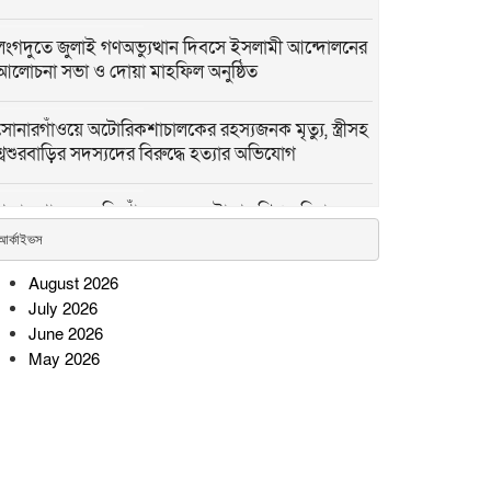
লংগদুতে জুলাই গণঅভ্যুত্থান দিবসে ইসলামী আন্দোলনের
আলোচনা সভা ও দোয়া মাহফিল অনুষ্ঠিত
সোনারগাঁওয়ে অটোরিকশাচালকের রহস্যজনক মৃত্যু, স্ত্রীসহ
শ্বশুরবাড়ির সদস্যদের বিরুদ্ধে হত্যার অভিযোগ
পদ্মার পাড় ধসে নিখোঁজের ২৮ ঘণ্টা পর শিশু নূরিয়ার
মরদেহ উদ্ধার
আর্কাইভস
August 2026
সিন্দুকছড়ি জোনের উদ্যোগে ৬
July 2026
শতাধিক গাছের চারা রোপণ ও
June 2026
বিতরণ
May 2026
সীতাকুণ্ডে জুলাই গণঅভ্যুত্থান
দিবস উপলক্ষে বিএনপির বিজয়
মিছিল ও সমাবেশ