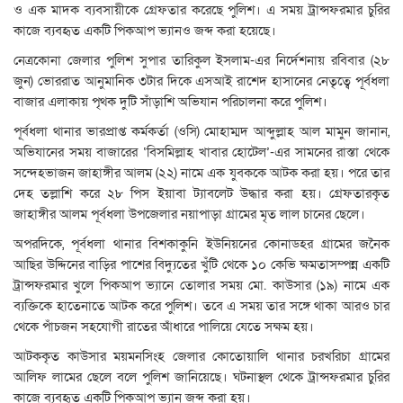
ও এক মাদক ব্যবসায়ীকে গ্রেফতার করেছে পুলিশ। এ সময় ট্রান্সফরমার চুরির
কাজে ব্যবহৃত একটি পিকআপ ভ্যানও জব্দ করা হয়েছে।
নেত্রকোনা জেলার পুলিশ সুপার তারিকুল ইসলাম-এর নির্দেশনায় রবিবার (২৮
জুন) ভোররাত আনুমানিক ৩টার দিকে এসআই রাশেদ হাসানের নেতৃত্বে পূর্বধলা
বাজার এলাকায় পৃথক দুটি সাঁড়াশি অভিযান পরিচালনা করে পুলিশ।
পূর্বধলা থানার ভারপ্রাপ্ত কর্মকর্তা (ওসি) মোহাম্মদ আব্দুল্লাহ আল মামুন জানান,
অভিযানের সময় বাজারের ‘বিসমিল্লাহ খাবার হোটেল’-এর সামনের রাস্তা থেকে
সন্দেহভাজন জাহাঙ্গীর আলম (২২) নামে এক যুবককে আটক করা হয়। পরে তার
দেহ তল্লাশি করে ২৮ পিস ইয়াবা ট্যাবলেট উদ্ধার করা হয়। গ্রেফতারকৃত
জাহাঙ্গীর আলম পূর্বধলা উপজেলার নয়াপাড়া গ্রামের মৃত লাল চানের ছেলে।
অপরদিকে, পূর্বধলা থানার বিশকাকুনি ইউনিয়নের কোনাডহর গ্রামের জনৈক
আছির উদ্দিনের বাড়ির পাশের বিদ্যুতের খুঁটি থেকে ১০ কেভি ক্ষমতাসম্পন্ন একটি
ট্রান্সফরমার খুলে পিকআপ ভ্যানে তোলার সময় মো. কাউসার (১৯) নামে এক
ব্যক্তিকে হাতেনাতে আটক করে পুলিশ। তবে এ সময় তার সঙ্গে থাকা আরও চার
থেকে পাঁচজন সহযোগী রাতের আঁধারে পালিয়ে যেতে সক্ষম হয়।
আটককৃত কাউসার ময়মনসিংহ জেলার কোতোয়ালি থানার চরখরিচা গ্রামের
আলিফ লামের ছেলে বলে পুলিশ জানিয়েছে। ঘটনাস্থল থেকে ট্রান্সফরমার চুরির
কাজে ব্যবহৃত একটি পিকআপ ভ্যান জব্দ করা হয়।