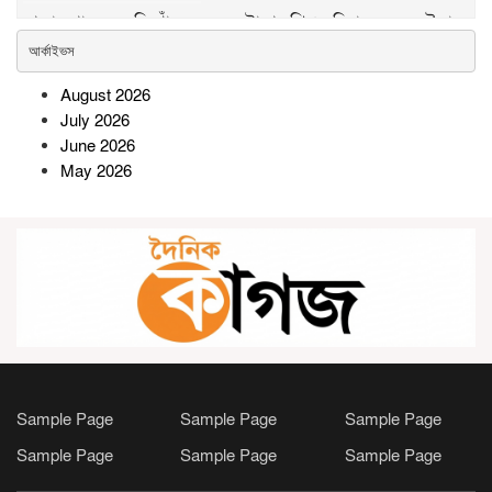
পদ্মার পাড় ধসে নিখোঁজের ২৮ ঘণ্টা পর শিশু নূরিয়ার মরদেহ উদ্ধার
আর্কাইভস
সিন্দুকছড়ি জোনের উদ্যোগে ৬ শতাধিক
August 2026
গাছের চারা রোপণ ও বিতরণ
July 2026
June 2026
May 2026
সীতাকুণ্ডে জুলাই গণঅভ্যুত্থান দিবস
উপলক্ষে বিএনপির বিজয় মিছিল ও
সমাবেশ
রামগতিতে প্রেমের সম্পর্কের পর ধর্ষণ
মামলা: নিরপেক্ষ তদন্তের দাবি
অভিযুক্তের পরিবারের
সোনারগাঁওয়ে বিশ্ব মাতৃদুগ্ধ সপ্তাহ
Sample Page
Sample Page
Sample Page
উপলক্ষে বর্ণাঢ্য র‍্যালি ও সচেতনতামূলক
Sample Page
Sample Page
Sample Page
কর্মসূচি