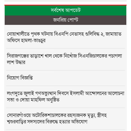
সর্বশেষ আপডেট
জনপ্রিয় পোস্ট
নোয়াখালীতে পৃথক ঘটনায় বিএনপি নেতাসহ গুলিবিদ্ধ ২, জামায়াত
অফিসে হামলা-ভাঙচুর
সিরাজগঞ্জের তাড়াশে খাল থেকে নিখোঁজ সিএনজিচালকের পচাগলা
লাশ উদ্ধার
নিয়োগ বিজ্ঞপ্তি
লংগদুতে জুলাই গণঅভ্যুত্থান দিবসে ইসলামী আন্দোলনের আলোচনা
সভা ও দোয়া মাহফিল অনুষ্ঠিত
সোনারগাঁওয়ে অটোরিকশাচালকের রহস্যজনক মৃত্যু, স্ত্রীসহ
শ্বশুরবাড়ির সদস্যদের বিরুদ্ধে হত্যার অভিযোগ