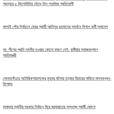
প্রত্যয়ে ৫ কিলোমিটার দৌড়ে তিন শতাধিক প্রতিযোগী
কালাই পৌর নির্বাচনে মেয়র প্রার্থী আনিসুর রহমানের সমর্থনে বিশাল কর্মী সমাবেশ
আ. লীগের প্রতি নমনীয় হওয়ার কোনো কারণ নেই: কুষ্টিয়ায় সমাজকল্যাণ
প্রতিমন্ত্রী
সোনারগাঁওয়ে অটোরিকশাচালকের মৃত্যুর ঘটনায় হত্যার বিচারের দাবিতে মানববন্ধন-
বিক্ষোভ
ভাঙ্গুড়ায় স্থানীয় সরকার নির্বাচন ঘিরে জামায়াতের সম্ভাব্য প্রার্থী ঘোষণা