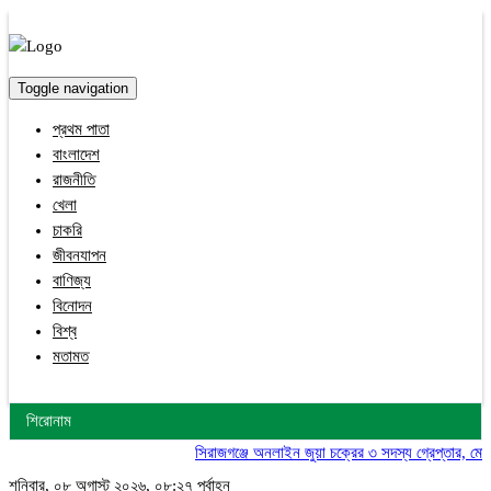
Toggle navigation
প্রথম পাতা
বাংলাদেশ
রাজনীতি
খেলা
চাকরি
জীবনযাপন
বাণিজ্য
বিনোদন
বিশ্ব
মতামত
শিরোনাম
সিরাজগঞ্জে অনলাইন জুয়া চক্রের ৩ সদস্য গ্রেপ্তার, মোবাইল ও
শনিবার, ০৮ অগাস্ট ২০২৬, ০৮:২৭ পূর্বাহ্ন