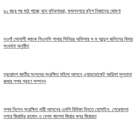
৯১ বছর পর মাঠ পাচ্ছে খুদে ফুটবলাররা, কমলনগরে হুইপ নিজানের ঘোষণা
নওগাঁ সোনালী ব্যাংক পিএলসি শাখার সিনিয়র অফিসার স ম আব্দুল জলিলের বিদায়
সংবর্ধনা অনুষ্ঠিত
ত্রয়োদশ জাতীয় সংসদের সংরক্ষিত মহিলা আসনে এ্যাডভোকেট আরিফা সুলতানা
রুমার শপথ গ্রহণ সম্পন্ন
শপথ নিলেন সংরক্ষিত নারী আসনের এমপি বিথিকা বিনতে হোসাইন: শেরেবাংলা
নগরে জিয়াউর রহমান ও বেগম খালেদা জিয়ার কবর জিয়ারত