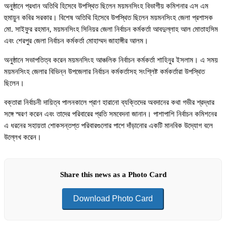
অনুষ্ঠানে প্রধান অতিথি হিসেবে উপস্থিত ছিলেন ময়মনসিংহ বিভাগীয় কমিশনার এস এম
হুমায়ুন কবির সরকার। বিশেষ অতিথি হিসেবে উপস্থিত ছিলেন ময়মনসিংহ জেলা প্রশাসক
মো. সাইফুর রহমান, ময়মনসিংহ সিনিয়র জেলা নির্বাচন কর্মকর্তা আবদুল্লাহ আল মোতাহসিম
এবং শেরপুর জেলা নির্বাচন কর্মকর্তা মোহাম্মদ জাহাঙ্গীর আলম।
অনুষ্ঠানে সভাপতিত্ব করেন ময়মনসিংহ আঞ্চলিক নির্বাচন কর্মকর্তা শাহিনুর ইসলাম। এ সময়
ময়মনসিংহ জেলার বিভিন্ন উপজেলার নির্বাচন কর্মকর্তাসহ সংশ্লিষ্ট কর্মকর্তারা উপস্থিত
ছিলেন।
বক্তারা নির্বাচনী দায়িত্ব পালনকালে প্রাণ হারানো ব্যক্তিদের অবদানের কথা গভীর শ্রদ্ধার
সঙ্গে স্মরণ করেন এবং তাদের পরিবারের প্রতি সমবেদনা জানান। পাশাপাশি নির্বাচন কমিশনের
এ ধরনের সহায়তা শোকসন্তপ্ত পরিবারগুলোর পাশে দাঁড়ানোর একটি মানবিক উদ্যোগ বলে
উল্লেখ করেন।
Share this news as a Photo Card
Download Photo Card