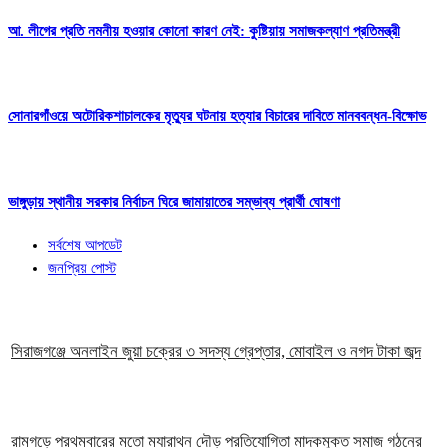
আ. লীগের প্রতি নমনীয় হওয়ার কোনো কারণ নেই: কুষ্টিয়ায় সমাজকল্যাণ প্রতিমন্ত্রী
সোনারগাঁওয়ে অটোরিকশাচালকের মৃত্যুর ঘটনায় হত্যার বিচারের দাবিতে মানববন্ধন-বিক্ষোভ
ভাঙ্গুড়ায় স্থানীয় সরকার নির্বাচন ঘিরে জামায়াতের সম্ভাব্য প্রার্থী ঘোষণা
সর্বশেষ আপডেট
জনপ্রিয় পোস্ট
সিরাজগঞ্জে অনলাইন জুয়া চক্রের ৩ সদস্য গ্রেপ্তার, মোবাইল ও নগদ টাকা জব্দ
রামগড়ে প্রথমবারের মতো ম্যারাথন দৌড় প্রতিযোগিতা মাদকমুক্ত সমাজ গঠনের