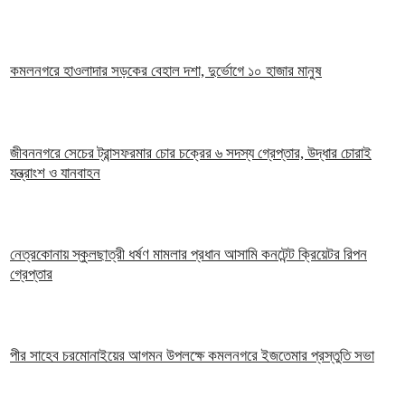
কমলনগরে হাওলাদার সড়কের বেহাল দশা, দুর্ভোগে ১০ হাজার মানুষ
জীবননগরে সেচের ট্রান্সফরমার চোর চক্রের ৬ সদস্য গ্রেপ্তার, উদ্ধার চোরাই
যন্ত্রাংশ ও যানবাহন
নেত্রকোনায় স্কুলছাত্রী ধর্ষণ মামলার প্রধান আসামি কনটেন্ট ক্রিয়েটর রিপন
গ্রেপ্তার
পীর সাহেব চরমোনাইয়ের আগমন উপলক্ষে কমলনগরে ইজতেমার প্রস্তুতি সভা