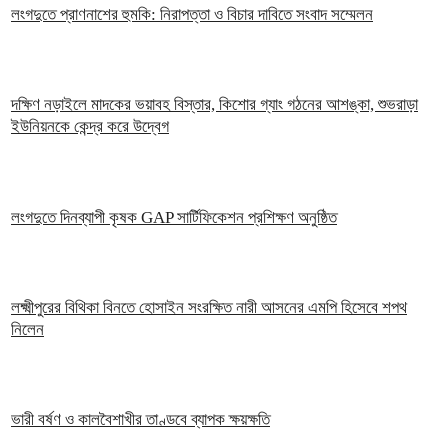
লংগদুতে প্রাণনাশের হুমকি: নিরাপত্তা ও বিচার দাবিতে সংবাদ সম্মেলন
দক্ষিণ নড়াইলে মাদকের ভয়াবহ বিস্তার, কিশোর গ্যাং গঠনের আশঙ্কা, শুভরাড়া
ইউনিয়নকে কেন্দ্র করে উদ্বেগ
লংগদুতে দিনব্যাপী কৃষক GAP সার্টিফিকেশন প্রশিক্ষণ অনুষ্ঠিত
লক্ষ্মীপুরের বিথিকা বিনতে হোসাইন সংরক্ষিত নারী আসনের এমপি হিসেবে শপথ
নিলেন
ভারী বর্ষণ ও কালবৈশাখীর তাণ্ডবে ব্যাপক ক্ষয়ক্ষতি