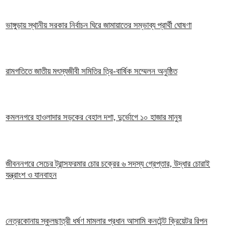
ভাঙ্গুড়ায় স্থানীয় সরকার নির্বাচন ঘিরে জামায়াতের সম্ভাব্য প্রার্থী ঘোষণা
রামগতিতে জাতীয় মৎস্যজীবী সমিতির ত্রি-বার্ষিক সম্মেলন অনুষ্ঠিত
কমলনগরে হাওলাদার সড়কের বেহাল দশা, দুর্ভোগে ১০ হাজার মানুষ
জীবননগরে সেচের ট্রান্সফরমার চোর চক্রের ৬ সদস্য গ্রেপ্তার, উদ্ধার চোরাই
যন্ত্রাংশ ও যানবাহন
নেত্রকোনায় স্কুলছাত্রী ধর্ষণ মামলার প্রধান আসামি কনটেন্ট ক্রিয়েটর রিপন