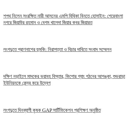
শপথ নিলেন সংরক্ষিত নারী আসনের এমপি বিথিকা বিনতে হোসাইন: শেরেবাংলা
নগরে জিয়াউর রহমান ও বেগম খালেদা জিয়ার কবর জিয়ারত
লংগদুতে প্রাণনাশের হুমকি: নিরাপত্তা ও বিচার দাবিতে সংবাদ সম্মেলন
দক্ষিণ নড়াইলে মাদকের ভয়াবহ বিস্তার, কিশোর গ্যাং গঠনের আশঙ্কা, শুভরাড়া
ইউনিয়নকে কেন্দ্র করে উদ্বেগ
লংগদুতে দিনব্যাপী কৃষক GAP সার্টিফিকেশন প্রশিক্ষণ অনুষ্ঠিত