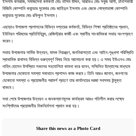
ইসলাম কবিরাজ, সমাজসেবা কর্মকর্তা মোঃ নাসিম উদ্দিন, আরডিও মোঃ সবুজ আলী, চাঁনশিকারী
বিজিবি কোম্পানি কমান্ডার সুবেদার মোঃ জাহিদুল ইসলাম এবং জেকে পোল্লাডাঙ্গা কোম্পানি
কমান্ডার সুবেদার মোঃ রফিকুল ইসলাম।
এছাড়াও উপজেলা প্রশাসনের বিভিন্ন দপ্তরের কর্মকর্তা, বিভিন্ন শিক্ষা প্রতিষ্ঠানের প্রধান,
ইউনিয়ন পরিষদের প্রতিনিধিবৃন্দ, রেজিস্ট্রার কাজী এবং স্থানীয় সাংবাদিকরা সভায় অংশগ্রহণ
করেন।
সভায় উপজেলার সার্বিক উন্নয়ন, মাদক নিয়ন্ত্রণ, জননিরাপত্তা এবং আইন-শৃঙ্খলা পরিস্থিতি
স্বাভাবিক রাখাসহ বিভিন্ন গুরুত্বপূর্ণ বিষয় নিয়ে আলোচনা করা হয়। এ সময় ইউএনও মোঃ
নাহিদ হোসেন উপস্থিত সকলের সহযোগিতা কামনা করে বলেন, সম্মিলিত উদ্যোগের মাধ্যমে
উপজেলার যেকোনো সমস্যা সমাধানে প্রশাসন কাজ করবে। তিনি আরও জানান, জনগণের
যেকোনো সমস্যা ও প্রয়োজনীয় পরামর্শ গ্রহণে তার কার্যালয়ের দরজা সবসময় উন্মুক্ত
থাকবে।
সভা শেষে উপজেলার উন্নয়ন ও জনকল্যাণমূলক কার্যক্রম আরও গতিশীল করার লক্ষ্যে
সংশ্লিষ্টদের প্রয়োজনীয় দিকনির্দেশনা প্রদান করা হয়।
Share this news as a Photo Card