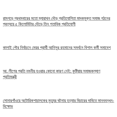
রামগড়ে প্রথমবারের মতো ম্যারাথন দৌড় প্রতিযোগিতা মাদকমুক্ত সমাজ গঠনের
প্রত্যয়ে ৫ কিলোমিটার দৌড়ে তিন শতাধিক প্রতিযোগী
কালাই পৌর নির্বাচনে মেয়র প্রার্থী আনিসুর রহমানের সমর্থনে বিশাল কর্মী সমাবেশ
আ. লীগের প্রতি নমনীয় হওয়ার কোনো কারণ নেই: কুষ্টিয়ায় সমাজকল্যাণ
প্রতিমন্ত্রী
সোনারগাঁওয়ে অটোরিকশাচালকের মৃত্যুর ঘটনায় হত্যার বিচারের দাবিতে মানববন্ধন-
বিক্ষোভ