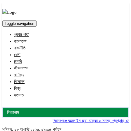
Toggle navigation
প্রথম পাতা
বাংলাদেশ
রাজনীতি
খেলা
চাকরি
জীবনযাপন
বাণিজ্য
বিনোদন
বিশ্ব
মতামত
শিরোনাম
সিরাজগঞ্জে অনলাইন জুয়া চক্রের ৩ সদস্য গ্রেপ্তার, মোবাই
শনিবার, ০৮ অগাস্ট ২০২৬, ০৯:৩৫ পূর্বাহ্ন