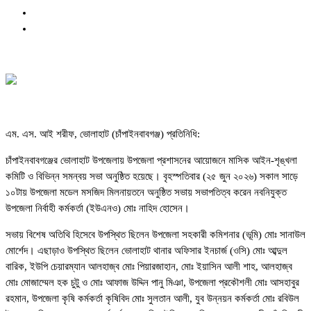
এম. এস. আই শরীফ, ভোলাহাট (চাঁপাইনবাবগঞ্জ) প্রতিনিধি:
চাঁপাইনবাবগঞ্জের ভোলাহাট উপজেলায় উপজেলা প্রশাসনের আয়োজনে মাসিক আইন-শৃঙ্খলা
কমিটি ও বিভিন্ন সমন্বয় সভা অনুষ্ঠিত হয়েছে। বৃহস্পতিবার (২৫ জুন ২০২৬) সকাল সাড়ে
১০টায় উপজেলা মডেল মসজিদ মিলনায়তনে অনুষ্ঠিত সভায় সভাপতিত্ব করেন নবনিযুক্ত
উপজেলা নির্বাহী কর্মকর্তা (ইউএনও) মোঃ নাহিদ হোসেন।
সভায় বিশেষ অতিথি হিসেবে উপস্থিত ছিলেন উপজেলা সহকারী কমিশনার (ভূমি) মোঃ সানাউল
মোর্শেদ। এছাড়াও উপস্থিত ছিলেন ভোলাহাট থানার অফিসার ইনচার্জ (ওসি) মোঃ আব্দুল
বারিক, ইউপি চেয়ারম্যান আলহাজ্ব মোঃ পিয়ারজাহান, মোঃ ইয়াসিন আলী শাহ, আলহাজ্ব
মোঃ মোজাম্মেল হক চুটু ও মোঃ আফাজ উদ্দিন পানু মিঞা, উপজেলা প্রকৌশলী মোঃ আসহাবুর
রহমান, উপজেলা কৃষি কর্মকর্তা কৃষিবিদ মোঃ সুলতান আলী, যুব উন্নয়ন কর্মকর্তা মোঃ রবিউল