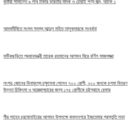
কুষ্টিয়া সীমান্তে ৬ লাখ টাকার ভারতীয় মাদক ও চোরাই পণ্য জব্দ, আটক ১
আদমদীঘিতে সংসদ সদস্য আব্দুল মহিত তালুকদারকে সংবর্ধনা
ফটিকছড়িতে প্রধানমন্ত্রী তারেক রহমানের আগমন ঘিরে বর্ণিল সাজসজ্জা
লংগদু জোনের বিনামূল্যে চক্ষুসেবা পেলেন ৭০০ রোগী, ২০০ জনকে চশমা বিতরণ
উন্নত চিকিৎসা ও অস্ত্রোপচারের জন্য ১৭৫ রোগীকে চট্টগ্রামে রেফার
পীর সাহেব চরমোনাইয়ের আগমন উপলক্ষে কমলনগরে ইজতেমার প্রস্তুতি সভা