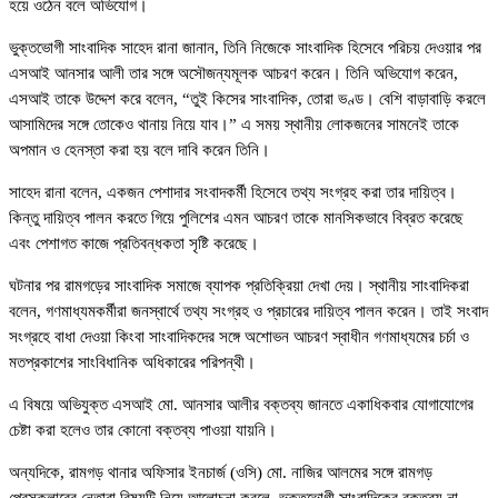
হয়ে ওঠেন বলে অভিযোগ।
ভুক্তভোগী সাংবাদিক সাহেদ রানা জানান, তিনি নিজেকে সাংবাদিক হিসেবে পরিচয় দেওয়ার পর
এসআই আনসার আলী তার সঙ্গে অসৌজন্যমূলক আচরণ করেন। তিনি অভিযোগ করেন,
এসআই তাকে উদ্দেশ করে বলেন, “তুই কিসের সাংবাদিক, তোরা ভণ্ড। বেশি বাড়াবাড়ি করলে
আসামিদের সঙ্গে তোকেও থানায় নিয়ে যাব।” এ সময় স্থানীয় লোকজনের সামনেই তাকে
অপমান ও হেনস্তা করা হয় বলে দাবি করেন তিনি।
সাহেদ রানা বলেন, একজন পেশাদার সংবাদকর্মী হিসেবে তথ্য সংগ্রহ করা তার দায়িত্ব।
কিন্তু দায়িত্ব পালন করতে গিয়ে পুলিশের এমন আচরণ তাকে মানসিকভাবে বিব্রত করেছে
এবং পেশাগত কাজে প্রতিবন্ধকতা সৃষ্টি করেছে।
ঘটনার পর রামগড়ের সাংবাদিক সমাজে ব্যাপক প্রতিক্রিয়া দেখা দেয়। স্থানীয় সাংবাদিকরা
বলেন, গণমাধ্যমকর্মীরা জনস্বার্থে তথ্য সংগ্রহ ও প্রচারের দায়িত্ব পালন করেন। তাই সংবাদ
সংগ্রহে বাধা দেওয়া কিংবা সাংবাদিকদের সঙ্গে অশোভন আচরণ স্বাধীন গণমাধ্যমের চর্চা ও
মতপ্রকাশের সাংবিধানিক অধিকারের পরিপন্থী।
এ বিষয়ে অভিযুক্ত এসআই মো. আনসার আলীর বক্তব্য জানতে একাধিকবার যোগাযোগের
চেষ্টা করা হলেও তার কোনো বক্তব্য পাওয়া যায়নি।
অন্যদিকে, রামগড় থানার অফিসার ইনচার্জ (ওসি) মো. নাজির আলমের সঙ্গে রামগড়