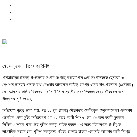
মো. মাসুদ রানা, বিশেষ প্রতিনিধি:
খাগড়াছড়ির রামগড় উপজেলায় সংবাদ সংগ্রহ করতে গিয়ে এক সাংবাদিককে হেনস্তা ও
পেশাগত দায়িত্ব পালনে বাধা দেওয়ার অভিযোগ উঠেছে রামগড় থানার উপ-পরিদর্শক (এসআই)
মো. আনসার আলীর বিরুদ্ধে। ঘটনাটি নিয়ে স্থানীয় সাংবাদিকদের মধ্যে তীব্র ক্ষোভ ও
উদ্বেগের সৃষ্টি হয়েছে।
অভিযোগ সূত্রে জানা যায়, গত ২২ জুন রামগড় পৌরসভার ফেনীরকুল স্কেলসংলগ্ন এলাকায়
মোবাইল ফোন চুরির অভিযোগে এক ১৫ বছর বয়সী শিশু ও এক ১৯ বছর বয়সী যুবককে
সিভিল পোশাকে থাকা দুই পুলিশ সদস্য আটক করেন। এ সময় ঘটনাস্থলে উপস্থিত
সাংবাদিক সাহেদ রানা পুলিশ সদস্যদের পরিচয় জানতে চাইলে এসআই আনসার আলী ক্ষিপ্ত