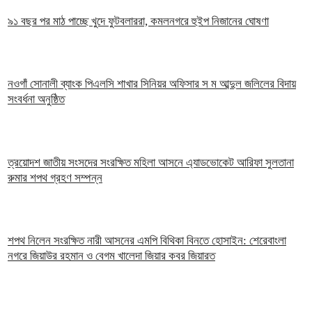
৯১ বছর পর মাঠ পাচ্ছে খুদে ফুটবলাররা, কমলনগরে হুইপ নিজানের ঘোষণা
নওগাঁ সোনালী ব্যাংক পিএলসি শাখার সিনিয়র অফিসার স ম আব্দুল জলিলের বিদায়
সংবর্ধনা অনুষ্ঠিত
ত্রয়োদশ জাতীয় সংসদের সংরক্ষিত মহিলা আসনে এ্যাডভোকেট আরিফা সুলতানা
রুমার শপথ গ্রহণ সম্পন্ন
শপথ নিলেন সংরক্ষিত নারী আসনের এমপি বিথিকা বিনতে হোসাইন: শেরেবাংলা
নগরে জিয়াউর রহমান ও বেগম খালেদা জিয়ার কবর জিয়ারত