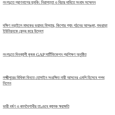
লংগদুতে প্রাণনাশের হুমকি: নিরাপত্তা ও বিচার দাবিতে সংবাদ সম্মেলন
দক্ষিণ নড়াইলে মাদকের ভয়াবহ বিস্তার, কিশোর গ্যাং গঠনের আশঙ্কা, শুভরাড়া
ইউনিয়নকে কেন্দ্র করে উদ্বেগ
লংগদুতে দিনব্যাপী কৃষক GAP সার্টিফিকেশন প্রশিক্ষণ অনুষ্ঠিত
লক্ষ্মীপুরের বিথিকা বিনতে হোসাইন সংরক্ষিত নারী আসনের এমপি হিসেবে শপথ
নিলেন
ভারী বর্ষণ ও কালবৈশাখীর তাণ্ডবে ব্যাপক ক্ষয়ক্ষতি