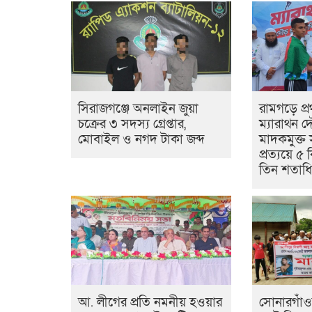
সিরাজগঞ্জে অনলাইন জুয়া
রামগড়ে প্
চক্রের ৩ সদস্য গ্রেপ্তার,
ম্যারাথন 
মোবাইল ও নগদ টাকা জব্দ
মাদকমুক্ত
প্রত্যয়ে 
তিন শতাধি
আ. লীগের প্রতি নমনীয় হওয়ার
সোনারগাঁ