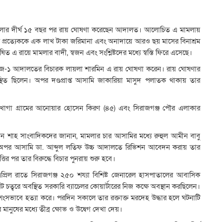
 মামলার দীর্ঘ ১৫ বছর পর রায় ঘোষণা করেছেন আদালত। আলোচিত এ মামলায়
 প্রত্যেককে এক লাখ টাকা জরিমানা এবং অনাদায়ে আরও ছয় মাসের বিনাশ্রম
ত এ রায়ে মামলার বাদী, স্বজন এবং সংশ্লিষ্টদের মধ্যে স্বস্তি ফিরে এসেছে।
রা জজ-১ আদালতের বিচারক লায়লা শারমিন এ রায় ঘোষণা করেন। রায় ঘোষণার
িত ছিলেন। অপর দণ্ডপ্রাপ্ত আসামি জাকারিয়া মাসুদ পলাতক থাকায় তার
ের খাগা গ্রামের আনোয়ার হোসেন কিরণ (৪৫) এবং সিরাজগঞ্জ পৌর এলাকার
ান শাহ সাংবাদিকদের জানান, মামলার চার আসামির মধ্যে রুহুল আমীন বাবু
। অপর আসামি ডা. আব্দুল লতিফ উচ্চ আদালতে রিভিশন আবেদন করায় তার
ত্তির পর তার বিরুদ্ধে বিচার পুনরায় শুরু হবে।
রিল রাতে সিরাজগঞ্জ ২৫০ শয্যা বিশিষ্ট জেনারেল হাসপাতালের আবাসিক
 চত্বরে অবস্থিত সরকারি ব্যাচেলর কোয়ার্টারের নিজ কক্ষে অবস্থান করছিলেন।
ে নৃশংসভাবে হত্যা করে। পরদিন সকালে তার রক্তাক্ত মরদেহ উদ্ধার হলে ঘটনাটি
 মানুষের মধ্যে তীব্র ক্ষোভ ও উদ্বেগ দেখা দেয়।