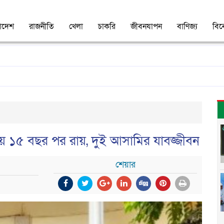
াদেশ
রাজনীতি
খেলা
চাকরি
জীবনযাপন
বাণিজ্য
বি
লায় ১৫ বছর পর রায়, দুই আসামির যাবজ্জীবন
শেয়ার