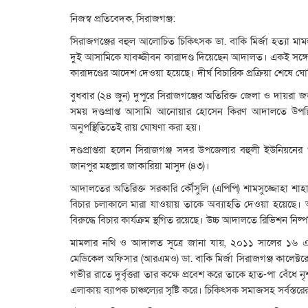
নিজস্ব প্রতিবেদক, সিরাজগঞ্জ:
সিরাজগঞ্জের বহুল আলোচিত চিকিৎসক ডা. বাকি মির্জা হত্যা
দুই আসামিকে যাবজ্জীবন কারাদণ্ড দিয়েছেন আদালত। একই সঙ্গে
কারাদণ্ডের আদেশ দেওয়া হয়েছে। দীর্ঘ বিচারিক প্রক্রিয়া শেষে ঘোষি
বুধবার (২৪ জুন) দুপুরে সিরাজগঞ্জের অতিরিক্ত জেলা ও দায়
সময় দণ্ডপ্রাপ্ত আসামি আনোয়ার হোসেন কিরণ আদালতে উপস্থ
অনুপস্থিতিতেই রায় ঘোষণা করা হয়।
দণ্ডপ্রাপ্তরা হলেন সিরাজগঞ্জ সদর উপজেলার বহুলী ইউনিয়ন
জানপুর মহল্লার জাকারিয়া মাসুদ (৪৩)।
আদালতের অতিরিক্ত সরকারি কৌঁসুলি (এপিপি) শামসুজ্জোহা শাহ
বিচার চলাকালে মারা যাওয়ায় তাকে অব্যাহতি দেওয়া হয়েছে
বিরুদ্ধে বিচার কার্যক্রম স্থগিত রয়েছে। উচ্চ আদালতে রিভিশন নিষ্প
মামলার নথি ও আদালত সূত্রে জানা যায়, ২০১১ সালের ১৬ এপ্
মেডিকেল অফিসার (আরএমও) ডা. বাকি মির্জা সিরাজগঞ্জ কালেক্টরেট
গভীর রাতে দুর্বৃত্তরা তার কক্ষে প্রবেশ করে তাকে হাত-পা বেঁধ
এলাকায় ব্যাপক চাঞ্চল্যের সৃষ্টি করে। চিকিৎসক সমাজসহ সর্বস্তরের