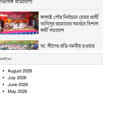
শতাধিক প্রতিযোগী
কালাই পৌর নির্বাচনে মেয়র প্রার্থী
আনিসুর রহমানের সমর্থনে বিশাল
কর্মী সমাবেশ
আ. লীগের প্রতি নমনীয় হওয়ার
কোনো কারণ নেই: কুষ্টিয়ায়
সমাজকল্যাণ প্রতিমন্ত্রী
আর্কাইভস
August 2026
সোনারগাঁওয়ে অটোরিকশাচালকের
July 2026
মৃত্যুর ঘটনায় হত্যার বিচারের
June 2026
দাবিতে মানববন্ধন-বিক্ষোভ
May 2026
ভাঙ্গুড়ায় স্থানীয় সরকার নির্বাচন
ঘিরে জামায়াতের সম্ভাব্য প্রার্থী
ঘোষণা
রামগতিতে জাতীয় মৎস্যজীবী