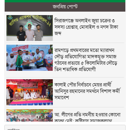
জনপ্রিয় পোস্ট
সিরাজগঞ্জে অনলাইন জুয়া চক্রের ৩
সদস্য গ্রেপ্তার, মোবাইল ও নগদ টাকা
জব্দ
রামগড়ে প্রথমবারের মতো ম্যারাথন
দৌড় প্রতিযোগিতা মাদকমুক্ত সমাজ
গঠনের প্রত্যয়ে ৫ কিলোমিটার দৌড়ে
তিন শতাধিক প্রতিযোগী
কালাই পৌর নির্বাচনে মেয়র প্রার্থী
আনিসুর রহমানের সমর্থনে বিশাল কর্মী
সমাবেশ
আ. লীগের প্রতি নমনীয় হওয়ার কোনো
কারণ নেই: কুষ্টিয়ায় সমাজকল্যাণ
প্রতিমন্ত্রী