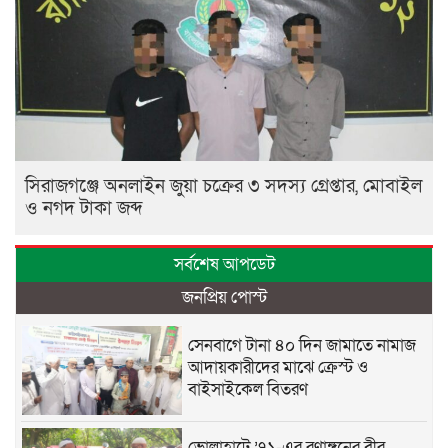
সিরাজগঞ্জে অনলাইন জুয়া চক্রের ৩ সদস্য গ্রেপ্তার, মোবাইল
ও নগদ টাকা জব্দ
সর্বশেষ আপডেট
জনপ্রিয় পোস্ট
সেনবাগে টানা ৪০ দিন জামাতে নামাজ
আদায়কারীদের মাঝে ক্রেস্ট ও
বাইসাইকেল বিতরণ
ভোলাহাটে ’৭১-এর রণাঙ্গনের বীর