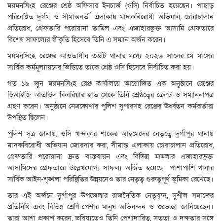
ময়মনসিংহ রেঞ্জের শ্রেষ্ঠ অফিসার ইনচার্জ (ওসি) নির্বাচিত হয়েছেন। পাহাড়
পরিবেষ্টিত দুর্গম ও সীমান্তবর্তী এলাকায় মাদকবিরোধী অভিযান, চোরাচালান
প্রতিরোধ, গ্রেফতারি পরোয়ানা তামিল এবং এজাহারভুক্ত আসামি গ্রেফতারে
বিশেষ সাফল্যের স্বীকৃতি হিসেবে তিনি এ সম্মান অর্জন করেন।
ময়মনসিংহ রেঞ্জের আওতাধীন ৩৬টি থানার মধ্যে ২০২৬ সালের মে মাসের
সার্বিক কর্মমূল্যায়নের ভিত্তিতে তাকে শ্রেষ্ঠ ওসি হিসেবে নির্বাচিত করা হয়।
গত ১৯ জুন ময়মনসিংহ রেঞ্জ কার্যালয়ে আয়োজিত এক অনুষ্ঠানে রেঞ্জের
ডিআইজি আতাউল কিবরিয়ার হাত থেকে তিনি শ্রেষ্ঠত্বের ক্রেস্ট ও সম্মাননাপত্র
গ্রহণ করেন। অনুষ্ঠানে নেত্রকোণার পুলিশ সুপারসহ রেঞ্জের ঊর্ধ্বতন কর্মকর্তারা
উপস্থিত ছিলেন।
পুলিশ সূত্র জানায়, ওসি খন্দকার শাকের আহমেদের নেতৃত্বে দুর্গাপুর থানায়
মাদকবিরোধী অভিযান জোরদার করা, সীমান্ত এলাকায় চোরাচালান প্রতিরোধ,
গ্রেফতারি পরোয়ানা দ্রুত বাস্তবায়ন এবং বিভিন্ন মামলার এজাহারভুক্ত
আসামিদের গ্রেফতারে উল্লেখযোগ্য সাফল্য অর্জিত হয়েছে। পাশাপাশি থানার
সার্বিক আইন-শৃঙ্খলা পরিস্থিতির উন্নয়নেও তার নেতৃত্ব গুরুত্বপূর্ণ ভূমিকা রেখেছে।
তার এই অর্জনে দুর্গাপুর উপজেলার রাজনৈতিক নেতৃবৃন্দ, সুশীল সমাজের
প্রতিনিধি এবং বিভিন্ন শ্রেণি-পেশার মানুষ অভিনন্দন ও শুভেচ্ছা জানিয়েছেন।
তারা আশা প্রকাশ করেন, ভবিষ্যতেও তিনি পেশাদারিত্ব, সততা ও দক্ষতার সঙ্গে