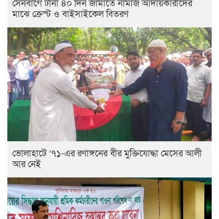
সেনবাগে টানা ৪০ দিন জামাতে নামাজ আদায়কারীদের
মাঝে ক্রেস্ট ও বাইসাইকেল বিতরণ
ভোলাহাটে ’৭১-এর রণাঙ্গনের বীর মুক্তিযোদ্ধা মেসের আলী
আর নেই