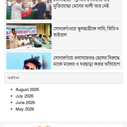
মুক্তিযোদ্ধা মেসের আলী আর নেই
সোনারগাঁওয়ে স্কুলছাত্রীকে লাথি, ভিডিও
ভাইরাল
সোনারগাঁয়ে প্রবাসফেরত ছেলের বিরুদ্ধে
মাকে মারধর ও ঘরছাড়া করার অভিযোগ
আর্কাইভস
রামগতিতে ইউপি নির্বাচন ঘিরে
August 2026
আলোচনায় আলহাজ্ব সিরাজ উদ্দিন
July 2026
June 2026
May 2026
সিরাজগঞ্জে অনলাইন জুয়া চক্রের ৩
সদস্য গ্রেপ্তার, মোবাইল ও নগদ টাকা