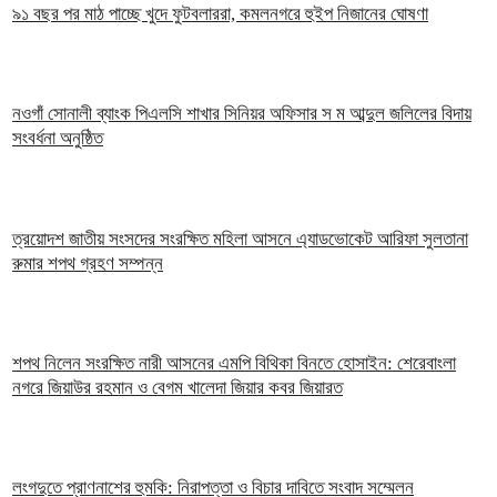
৯১ বছর পর মাঠ পাচ্ছে খুদে ফুটবলাররা, কমলনগরে হুইপ নিজানের ঘোষণা
নওগাঁ সোনালী ব্যাংক পিএলসি শাখার সিনিয়র অফিসার স ম আব্দুল জলিলের বিদায়
সংবর্ধনা অনুষ্ঠিত
ত্রয়োদশ জাতীয় সংসদের সংরক্ষিত মহিলা আসনে এ্যাডভোকেট আরিফা সুলতানা
রুমার শপথ গ্রহণ সম্পন্ন
শপথ নিলেন সংরক্ষিত নারী আসনের এমপি বিথিকা বিনতে হোসাইন: শেরেবাংলা
নগরে জিয়াউর রহমান ও বেগম খালেদা জিয়ার কবর জিয়ারত
লংগদুতে প্রাণনাশের হুমকি: নিরাপত্তা ও বিচার দাবিতে সংবাদ সম্মেলন