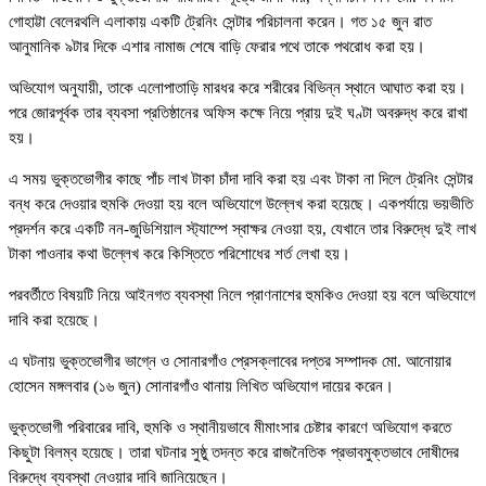
গোহাট্টা বেলেরথলি এলাকায় একটি ট্রেনিং সেন্টার পরিচালনা করেন। গত ১৫ জুন রাত
আনুমানিক ৯টার দিকে এশার নামাজ শেষে বাড়ি ফেরার পথে তাকে পথরোধ করা হয়।
অভিযোগ অনুযায়ী, তাকে এলোপাতাড়ি মারধর করে শরীরের বিভিন্ন স্থানে আঘাত করা হয়।
পরে জোরপূর্বক তার ব্যবসা প্রতিষ্ঠানের অফিস কক্ষে নিয়ে প্রায় দুই ঘণ্টা অবরুদ্ধ করে রাখা
হয়।
এ সময় ভুক্তভোগীর কাছে পাঁচ লাখ টাকা চাঁদা দাবি করা হয় এবং টাকা না দিলে ট্রেনিং সেন্টার
বন্ধ করে দেওয়ার হুমকি দেওয়া হয় বলে অভিযোগে উল্লেখ করা হয়েছে। একপর্যায়ে ভয়ভীতি
প্রদর্শন করে একটি নন-জুডিশিয়াল স্ট্যাম্পে স্বাক্ষর নেওয়া হয়, যেখানে তার বিরুদ্ধে দুই লাখ
টাকা পাওনার কথা উল্লেখ করে কিস্তিতে পরিশোধের শর্ত লেখা হয়।
পরবর্তীতে বিষয়টি নিয়ে আইনগত ব্যবস্থা নিলে প্রাণনাশের হুমকিও দেওয়া হয় বলে অভিযোগে
দাবি করা হয়েছে।
এ ঘটনায় ভুক্তভোগীর ভাগ্নে ও সোনারগাঁও প্রেসক্লাবের দপ্তর সম্পাদক মো. আনোয়ার
হোসেন মঙ্গলবার (১৬ জুন) সোনারগাঁও থানায় লিখিত অভিযোগ দায়ের করেন।
ভুক্তভোগী পরিবারের দাবি, হুমকি ও স্থানীয়ভাবে মীমাংসার চেষ্টার কারণে অভিযোগ করতে
কিছুটা বিলম্ব হয়েছে। তারা ঘটনার সুষ্ঠু তদন্ত করে রাজনৈতিক প্রভাবমুক্তভাবে দোষীদের
বিরুদ্ধে ব্যবস্থা নেওয়ার দাবি জানিয়েছেন।