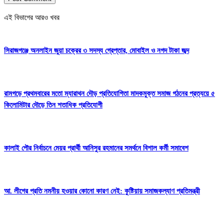
এই বিভাগের আরও খবর
সিরাজগঞ্জে অনলাইন জুয়া চক্রের ৩ সদস্য গ্রেপ্তার, মোবাইল ও নগদ টাকা জব্দ
রামগড়ে প্রথমবারের মতো ম্যারাথন দৌড় প্রতিযোগিতা মাদকমুক্ত সমাজ গঠনের প্রত্যয়ে ৫
কিলোমিটার দৌড়ে তিন শতাধিক প্রতিযোগী
কালাই পৌর নির্বাচনে মেয়র প্রার্থী আনিসুর রহমানের সমর্থনে বিশাল কর্মী সমাবেশ
আ. লীগের প্রতি নমনীয় হওয়ার কোনো কারণ নেই: কুষ্টিয়ায় সমাজকল্যাণ প্রতিমন্ত্রী