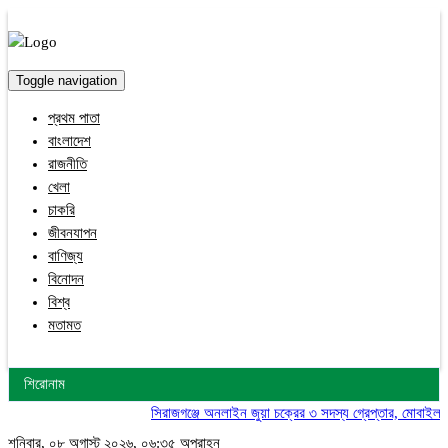
Toggle navigation
প্রথম পাতা
বাংলাদেশ
রাজনীতি
খেলা
চাকরি
জীবনযাপন
বাণিজ্য
বিনোদন
বিশ্ব
মতামত
শিরোনাম
সিরাজগঞ্জে অনলাইন জুয়া চক্রের ৩ সদস্য গ্রেপ্তার, মোবাইল ও নগ
শনিবার, ০৮ অগাস্ট ২০২৬, ০৬:৩৫ অপরাহ্ন