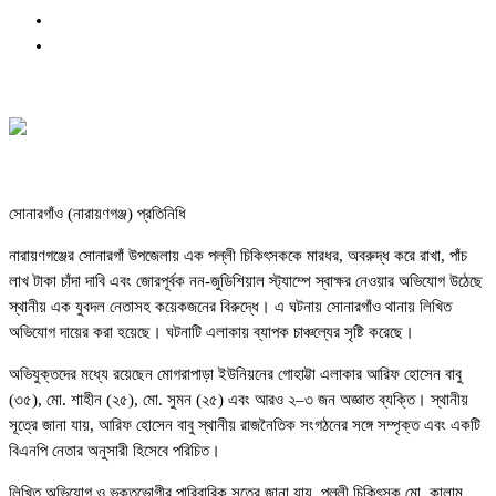
সোনারগাঁও (নারায়ণগঞ্জ) প্রতিনিধি
নারায়ণগঞ্জের সোনারগাঁ উপজেলায় এক পল্লী চিকিৎসককে মারধর, অবরুদ্ধ করে রাখা, পাঁচ
লাখ টাকা চাঁদা দাবি এবং জোরপূর্বক নন-জুডিশিয়াল স্ট্যাম্পে স্বাক্ষর নেওয়ার অভিযোগ উঠেছে
স্থানীয় এক যুবদল নেতাসহ কয়েকজনের বিরুদ্ধে। এ ঘটনায় সোনারগাঁও থানায় লিখিত
অভিযোগ দায়ের করা হয়েছে। ঘটনাটি এলাকায় ব্যাপক চাঞ্চল্যের সৃষ্টি করেছে।
অভিযুক্তদের মধ্যে রয়েছেন মোগরাপাড়া ইউনিয়নের গোহাট্টা এলাকার আরিফ হোসেন বাবু
(৩৫), মো. শাহীন (২৫), মো. সুমন (২৫) এবং আরও ২–৩ জন অজ্ঞাত ব্যক্তি। স্থানীয়
সূত্রে জানা যায়, আরিফ হোসেন বাবু স্থানীয় রাজনৈতিক সংগঠনের সঙ্গে সম্পৃক্ত এবং একটি
বিএনপি নেতার অনুসারী হিসেবে পরিচিত।
লিখিত অভিযোগ ও ভুক্তভোগীর পারিবারিক সূত্রে জানা যায়, পল্লী চিকিৎসক মো. কালাম