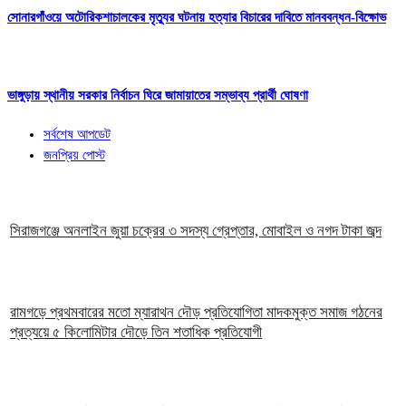
সোনারগাঁওয়ে অটোরিকশাচালকের মৃত্যুর ঘটনায় হত্যার বিচারের দাবিতে মানববন্ধন-বিক্ষোভ
ভাঙ্গুড়ায় স্থানীয় সরকার নির্বাচন ঘিরে জামায়াতের সম্ভাব্য প্রার্থী ঘোষণা
সর্বশেষ আপডেট
জনপ্রিয় পোস্ট
সিরাজগঞ্জে অনলাইন জুয়া চক্রের ৩ সদস্য গ্রেপ্তার, মোবাইল ও নগদ টাকা জব্দ
রামগড়ে প্রথমবারের মতো ম্যারাথন দৌড় প্রতিযোগিতা মাদকমুক্ত সমাজ গঠনের
প্রত্যয়ে ৫ কিলোমিটার দৌড়ে তিন শতাধিক প্রতিযোগী