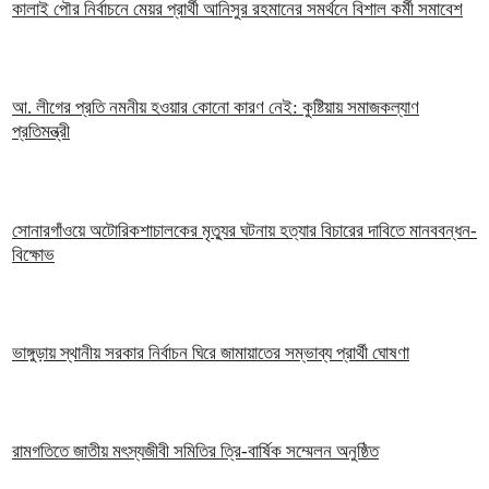
কালাই পৌর নির্বাচনে মেয়র প্রার্থী আনিসুর রহমানের সমর্থনে বিশাল কর্মী সমাবেশ
আ. লীগের প্রতি নমনীয় হওয়ার কোনো কারণ নেই: কুষ্টিয়ায় সমাজকল্যাণ
প্রতিমন্ত্রী
সোনারগাঁওয়ে অটোরিকশাচালকের মৃত্যুর ঘটনায় হত্যার বিচারের দাবিতে মানববন্ধন-
বিক্ষোভ
ভাঙ্গুড়ায় স্থানীয় সরকার নির্বাচন ঘিরে জামায়াতের সম্ভাব্য প্রার্থী ঘোষণা
রামগতিতে জাতীয় মৎস্যজীবী সমিতির ত্রি-বার্ষিক সম্মেলন অনুষ্ঠিত