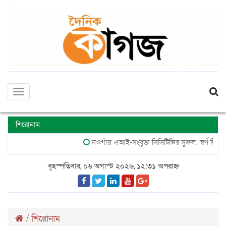
Toggle
navigation
শিরোনাম
নওগাঁয় এআই-সংযুক্ত সিসিটিভির সুফল: স্বর্ণ ছিনতাই ম
বৃহস্পতিবার, ০৬ অগাস্ট ২০২৬, ১২:৩১ অপরাহ্ন
/
শিরোনাম