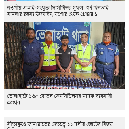
নওগাঁয় এআই-সংযুক্ত সিসিটিভির সুফল: স্বর্ণ ছিনতাই
মামলার রহস্য উদঘাটন, যশোর থেকে গ্রেপ্তার ১
ভোলাহাটে ১৩৫ বোতল ফেনসিডিলসহ মাদক ব্যবসায়ী
গ্রেপ্তার
সীতাকুণ্ডে জামায়াতের নেতৃত্বে ১১ দলীয় জোটের বিজয়