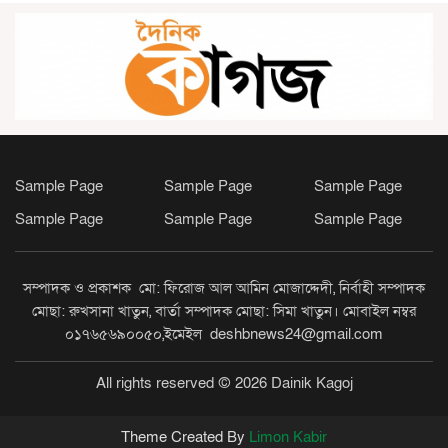
ভাঙ্গুড়ায় স্থানীয় সরকার নির্বাচন ঘিরে
জামায়াতের সম্ভাব্য প্রার্থী ঘোষণা
রামগতিতে জাতীয় মৎস্যজীবী সমিতির
ত্রি-বার্ষিক সম্মেলন অনুষ্ঠিত
Sample Page
Sample Page
Sample Page
কমলনগরে হাওলাদার সড়কের বেহাল
Sample Page
Sample Page
Sample Page
দশা, দুর্ভোগে ১০ হাজার মানুষ
সম্পাদক ও প্রকাশক মো: ফিরোজ আল আমিন মোজাদ্দেদী, নির্বাহী সম্পাদক
জীবননগরে সেচের ট্রান্সফরমার চোর
মোছা: রুখসানা খাতুন, বার্তা সম্পাদক মোছা: সিমা খাতুন। মোবাইল নম্বর
চক্রের ৬ সদস্য গ্রেপ্তার, উদ্ধার চোরাই
০১৭৬৫৬৯০০৫০,ইমেইল deshbnews24@gmail.com
যন্ত্রাংশ ও যানবাহন
All rights reserved © 2026 Dainik Kagoj
নেত্রকোনায় স্কুলছাত্রী ধর্ষণ মামলার
প্রধান আসামি কনটেন্ট ক্রিয়েটর রিপন
Theme Created By
Limon Kabir