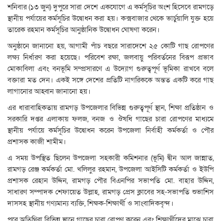
শনিবার (১৩ জুন) দুপুরে সারা দেশে একযোগে এ কর্মসূচির অংশ হিসেবে রামগড়ে
স্থানীয় পর্যায়ের কর্মসূচির উদ্বোধন করা হয়। কক্সবাজার থেকে ভার্চুয়ালি যুক্ত হয়ে
তারেক রহমান কর্মসূচির আনুষ্ঠানিক উদ্বোধন ঘোষণা করেন।
অনুষ্ঠানে জানানো হয়, আগামী পাঁচ বছরে সারাদেশে ২৫ কোটি গাছ রোপণের
লক্ষ্য নির্ধারণ করা হয়েছে। পরিবেশ রক্ষা, জলবায়ু পরিবর্তনের বিরূপ প্রভাব
মোকাবিলা এবং বনভূমি সম্প্রসারণে এ উদ্যোগ গুরুত্বপূর্ণ ভূমিকা রাখবে বলে
বক্তারা মত দেন। একই সঙ্গে দেশের প্রতিটি নাগরিককে অন্তত একটি করে গাছ
লাগানোর আহ্বান জানানো হয়।
এর ধারাবাহিকতায় রামগড় উপজেলার বিভিন্ন গুরুত্বপূর্ণ স্থান, শিক্ষা প্রতিষ্ঠান ও
সরকারি দপ্তর এলাকায় ফলজ, বনজ ও ঔষধি গাছের চারা রোপণের মাধ্যমে
স্থানীয় পর্যায়ে কর্মসূচির উদ্বোধন করেন উপজেলা নির্বাহী কর্মকর্তা ও পৌর
প্রশাসক কাজী শামীম।
এ সময় উপস্থিত ছিলেন উপজেলা সহকারী কমিশনার (ভূমি) দ্বীন আল জান্নাত,
রামগড় রেঞ্জ কর্মকর্তা মো. খলিলুর রহমান, উপজেলা আইসিটি কর্মকর্তা ও ইউপি
প্রশাসক রেহান উদ্দিন, রামগড় পৌর বিএনপির সভাপতি মো. বাহার উদ্দিন,
সাধারণ সম্পাদক শেফায়েত উল্লাহ, রামগড় প্রেস ক্লাবের সহ-সভাপতি শুভাশিস
দাসসহ স্থানীয় গণ্যমান্য ব্যক্তি, শিক্ষক-শিক্ষার্থী ও সাংবাদিকবৃন্দ।
পরে অতিথিরা বিভিন্ন স্থানে গাছের চারা রোপণ করেন এবং শিক্ষার্থীদের মাঝে চারা