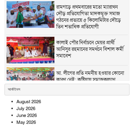
রামগড়ে প্রথমবারের মতো ম্যারাথন
দৌড় প্রতিযোগিতা মাদকমুক্ত সমাজ
গঠনের প্রত্যয়ে ৫ কিলোমিটার দৌড়ে
তিন শতাধিক প্রতিযোগী
কালাই পৌর নির্বাচনে মেয়র প্রার্থী
আনিসুর রহমানের সমর্থনে বিশাল কর্মী
সমাবেশ
আ. লীগের প্রতি নমনীয় হওয়ার কোনো
কারণ নেই: কুষ্টিয়ায় সমাজকল্যাণ
প্রতিমন্ত্রী
আর্কাইভস
August 2026
সোনারগাঁওয়ে অটোরিকশাচালকের
July 2026
মৃত্যুর ঘটনায় হত্যার বিচারের দাবিতে
June 2026
মানববন্ধন-বিক্ষোভ
May 2026