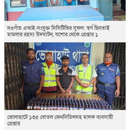
নওগাঁয় এআই-সংযুক্ত সিসিটিভির সুফল: স্বর্ণ ছিনতাই
মামলার রহস্য উদঘাটন, যশোর থেকে গ্রেপ্তার ১
ভোলাহাটে ১৩৫ বোতল ফেনসিডিলসহ মাদক ব্যবসায়ী
গ্রেপ্তার