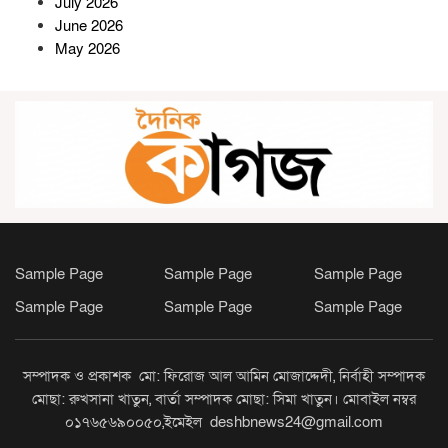
July 2026
রাজনৈতিক শিষ্টাচার রক্ষার আহ্বান
June 2026
May 2026
লংগদুতে গণ-অভ্যুত্থানের দ্বিতীয়
বর্ষপূর্তিতে জামায়াতের মিছিল-সমাবেশ
লংগদুতে যথাযোগ্য মর্যাদায় পালিত
হলো জুলাই গণঅভ্যুত্থান দিবস
Sample Page
Sample Page
Sample Page
কমলনগরে জুলাই যোদ্ধাদের সংবর্ধনায়
বিশৃঙ্খলা, বক্তব্য দিতে গিয়ে মঞ্চ
Sample Page
Sample Page
Sample Page
ছাড়লেন জিশান
সম্পাদক ও প্রকাশক মো: ফিরোজ আল আমিন মোজাদ্দেদী, নির্বাহী সম্পাদক
খাগড়াছড়িতে যথাযোগ্য মর্যাদায় জুলাই
মোছা: রুখসানা খাতুন, বার্তা সম্পাদক মোছা: সিমা খাতুন। মোবাইল নম্বর
গণ-অভ্যুত্থান দিবস পালিত
০১৭৬৫৬৯০০৫০,ইমেইল deshbnews24@gmail.com