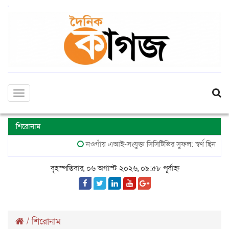
Toggle
navigation
শিরোনাম
নওগাঁয় এআই-সংযুক্ত সিসিটিভির সুফল: স্বর্ণ ছিনতাই মামলার
বৃহস্পতিবার, ০৬ অগাস্ট ২০২৬, ০৯:৫৮ পূর্বাহ্ন
/
শিরোনাম