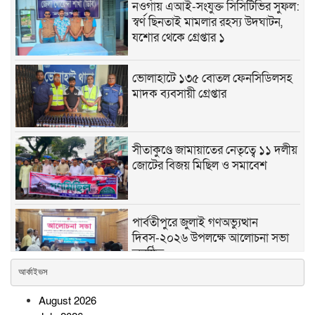
নওগাঁয় এআই-সংযুক্ত সিসিটিভির সুফল:
স্বর্ণ ছিনতাই মামলার রহস্য উদঘাটন,
যশোর থেকে গ্রেপ্তার ১
ভোলাহাটে ১৩৫ বোতল ফেনসিডিলসহ
মাদক ব্যবসায়ী গ্রেপ্তার
সীতাকুণ্ডে জামায়াতের নেতৃত্বে ১১ দলীয়
জোটের বিজয় মিছিল ও সমাবেশ
পার্বতীপুরে জুলাই গণঅভ্যুত্থান
দিবস-২০২৬ উপলক্ষে আলোচনা সভা
অনুষ্ঠিত
আর্কাইভস
জুলাই গণঅভ্যুত্থান দিবস উপলক্ষে
August 2026
শেরপুরে বিএনপির আলোচনা সভা,