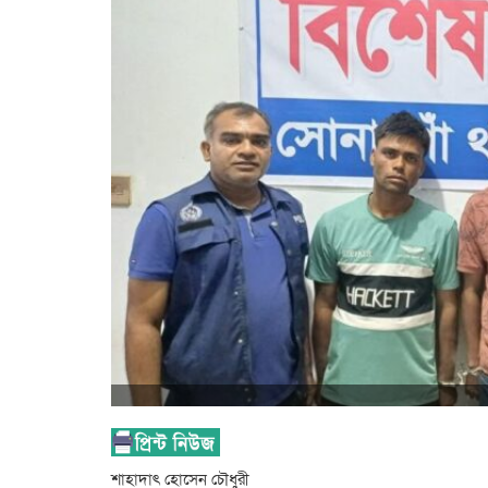
শাহাদাৎ হোসেন চৌধুরী