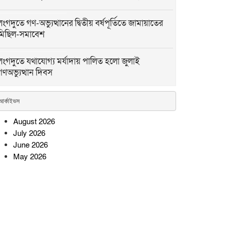
লংগদুতে গণ-অভ্যুত্থানের দ্বিতীয় বর্ষপূর্তিতে জামায়াতের
মিছিল-সমাবেশ
লংগদুতে যথাযোগ্য মর্যাদায় পালিত হলো জুলাই
গণঅভ্যুত্থান দিবস
কমলনগরে জুলাই যোদ্ধাদের সংবর্ধনায় বিশৃঙ্খলা, বক্তব্য
আর্কাইভস
দিতে গিয়ে মঞ্চ ছাড়লেন জিশান
August 2026
July 2026
খাগড়াছড়িতে যথাযোগ্য মর্যাদায়
June 2026
জুলাই গণ-অভ্যুত্থান দিবস পালিত
May 2026
ময়মনসিংহে জুলাই গণঅভ্যুত্থান
দিবস পালিত, শহিদ পরিবার ও
জুলাই যোদ্ধাদের সংবর্ধনা