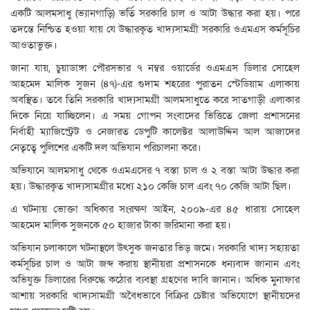
একটি আলমসাধু (ভ্যানগাড়ি) ভর্তি সরকারি চাল ও আটা উদ্ধার করা হয়। পরে
তদন্তে নিশ্চিত হওয়া যায় যে উদ্ধারকৃত খাদ্যসামগ্রী সরকারি ওএমএস কর্মসূচির
আওতাভুক্ত।
জানা যায়, চুয়াডাঙ্গা পৌরসভার ৭ নম্বর ওয়ার্ডের ওএমএস ডিলার সোহেল
আহমেদ মালিক সুজন (৪৭)-এর গুদাম শহরের পুরাতন স্টেডিয়াম এলাকায়
অবস্থিত। তবে তিনি সরকারি খাদ্যসামগ্রী আলমসাধুতে করে সাতগাড়ী এলাকার
দিকে নিয়ে যাচ্ছিলেন। এ সময় গোপন সংবাদের ভিত্তিতে জেলা প্রশাসনের
নির্বাহী ম্যাজিস্ট্রেট ও নেজারত ডেপুটি কালেক্টর আলাউদ্দিন আল আজাদের
নেতৃত্বে পুলিশের একটি দল অভিযান পরিচালনা করে।
অভিযানে আলমসাধু থেকে ওএমএসের ৭ বস্তা চাল ও ২ বস্তা আটা উদ্ধার করা
হয়। উদ্ধারকৃত খাদ্যসামগ্রীর মধ্যে ২১০ কেজি চাল এবং ৭০ কেজি আটা ছিল।
এ ঘটনায় ভোক্তা অধিকার সংরক্ষণ আইন, ২০০৯-এর ৪৫ ধারায় সোহেল
আহমেদ মালিক সুজনকে ৫০ হাজার টাকা জরিমানা করা হয়।
অভিযান চলাকালে ঘটনাস্থলে উৎসুক জনতার ভিড় জমে। সরকারি খাদ্য সহায়তা
কর্মসূচির চাল ও আটা জব্দ করায় স্থানীয়রা প্রশাসনকে ধন্যবাদ জানান এবং
অভিযুক্ত ডিলারের বিরুদ্ধে কঠোর ব্যবস্থা গ্রহণের দাবি জানান। অধিক মুনাফার
আশায় সরকারি খাদ্যসামগ্রী অবৈধভাবে বিক্রির চেষ্টার অভিযোগে স্থানীয়দের