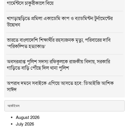
গার্মেন্টসে চাকুরীকালে বিয়ে
খাগড়াছড়িতে প্রমিলা একাডেমি কাপ ও ব্যাডমিন্টন টুর্নামেন্টের
উদ্বোধন
ভারতে বাংলাদেশি শিক্ষার্থীর রহস্যজনক মৃত্যু, পরিবারের দাবি
‘পরিকল্পিত হত্যাকাণ্ড’
অবসরপ্রাপ্ত পুলিশ সদস্য রফিকুলকে রাজকীয় বিদায়, সরকারি
গাড়িতে বাড়ি পৌঁছে দিল থানা পুলিশ
অপরাধ দমনে সবাইকে এগিয়ে আসতে হবে: ডিআইজি আশিক
সাঈদ
কমলনগরে মাদক ও জুয়াবিরোধী মানববন্ধন
আর্কাইভস
August 2026
সীতাকুণ্ডে আগে পাওনা পরিশোধ,
July 2026
তারপর মিল হস্তান্তর: শ্রমিক নেতারা