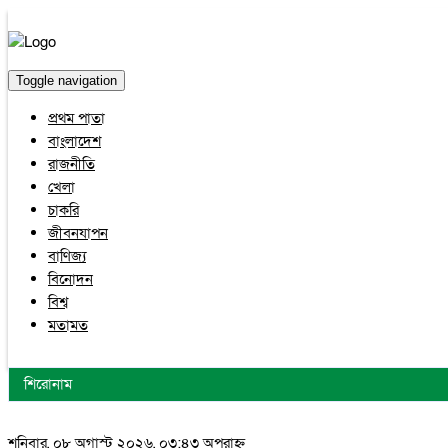
Toggle navigation
প্রথম পাতা
বাংলাদেশ
রাজনীতি
খেলা
চাকরি
জীবনযাপন
বাণিজ্য
বিনোদন
বিশ্ব
মতামত
শিরোনাম
শনিবার, ০৮ অগাস্ট ২০২৬, ০৩:৪৩ অপরাহ্ন