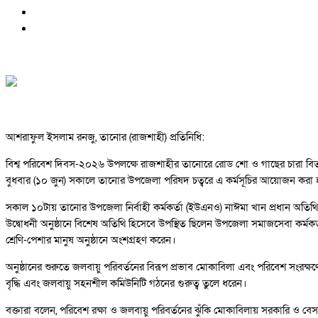
আশরাফুল ইসলাম রনজু, তানোর (রাজশাহী) প্রতিনিধি:
বিশ্ব পরিবেশ দিবস-২০২৬ উপলক্ষে রাজশাহীর তানোরে রোড শো ও গাছের চারা বিতরণ
বুধবার (১০ জুন) সকালে তানোর উপজেলা পরিষদ চত্বরে এ কর্মসূচির আয়োজন করা 
সকাল ১০টায় তানোর উপজেলা নির্বাহী কর্মকর্তা (ইউএনও) নাঈমা খান প্রধান অতিথি
উদ্বোধনী অনুষ্ঠানে বিশেষ অতিথি হিসেবে উপস্থিত ছিলেন উপজেলা সমাজসেবা কর্মকর্
শ্রেণি-পেশার মানুষ অনুষ্ঠানে অংশগ্রহণ করেন।
অনুষ্ঠানের শুরুতে জলবায়ু পরিবর্তনের বিরূপ প্রভাব মোকাবিলা এবং পরিবেশ সংরক্ষণ
বৃদ্ধি এবং জলবায়ু সহনশীল কমিউনিটি গঠনের গুরুত্ব তুলে ধরেন।
বক্তারা বলেন, পরিবেশ রক্ষা ও জলবায়ু পরিবর্তনের ঝুঁকি মোকাবিলায় সরকারি ও বেস