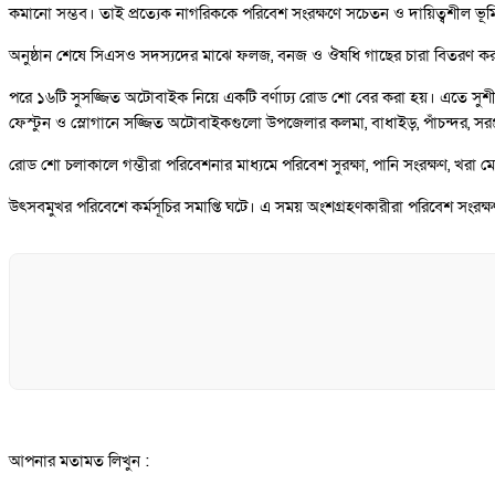
কমানো সম্ভব। তাই প্রত্যেক নাগরিককে পরিবেশ সংরক্ষণে সচেতন ও দায়িত্বশীল ভ
অনুষ্ঠান শেষে সিএসও সদস্যদের মাঝে ফলজ, বনজ ও ঔষধি গাছের চারা বিতরণ করা 
পরে ১৬টি সুসজ্জিত অটোবাইক নিয়ে একটি বর্ণাঢ্য রোড শো বের করা হয়। এতে সু
ফেস্টুন ও স্লোগানে সজ্জিত অটোবাইকগুলো উপজেলার কলমা, বাধাইড়, পাঁচন্দর, সরঞ্জাই
রোড শো চলাকালে গম্ভীরা পরিবেশনার মাধ্যমে পরিবেশ সুরক্ষা, পানি সংরক্ষণ, খরা মোক
উৎসবমুখর পরিবেশে কর্মসূচির সমাপ্তি ঘটে। এ সময় অংশগ্রহণকারীরা পরিবেশ সংরক্ষণ, 
আপনার মতামত লিখুন :