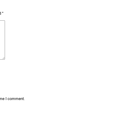
ed
*
time I comment.