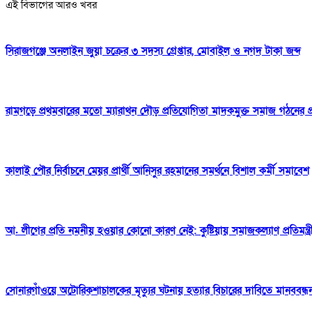
এই বিভাগের আরও খবর
সিরাজগঞ্জে অনলাইন জুয়া চক্রের ৩ সদস্য গ্রেপ্তার, মোবাইল ও নগদ টাকা জব্দ
রামগড়ে প্রথমবারের মতো ম্যারাথন দৌড় প্রতিযোগিতা মাদকমুক্ত সমাজ গঠনের প
কালাই পৌর নির্বাচনে মেয়র প্রার্থী আনিসুর রহমানের সমর্থনে বিশাল কর্মী সমাবেশ
আ. লীগের প্রতি নমনীয় হওয়ার কোনো কারণ নেই: কুষ্টিয়ায় সমাজকল্যাণ প্রতিমন্ত্র
সোনারগাঁওয়ে অটোরিকশাচালকের মৃত্যুর ঘটনায় হত্যার বিচারের দাবিতে মানববন্ধ