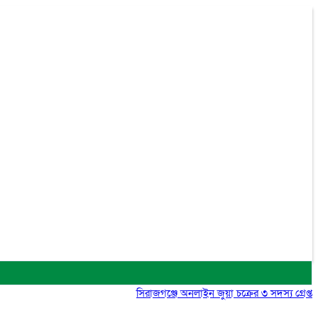
সিরাজগঞ্জে অনলাইন জুয়া চক্রের ৩ সদস্য গ্রেপ্তার, মো