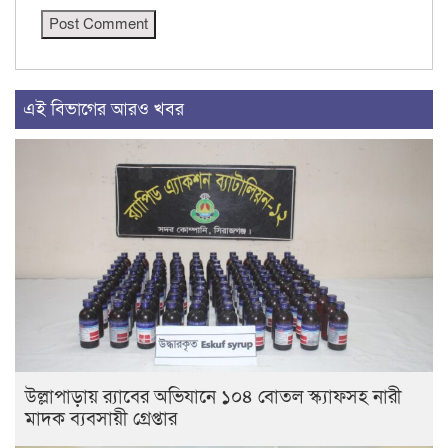
এই বিভাগের আরও খবর
উল্লাপাড়ায় র‌্যাবের অভিযানে ১০৪ বোতল স্ক্যাফসহ নারী
মাদক ব্যবসায়ী গ্রেপ্তার