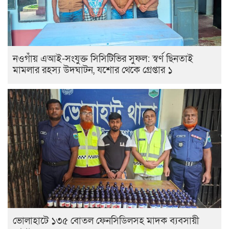
নওগাঁয় এআই-সংযুক্ত সিসিটিভির সুফল: স্বর্ণ ছিনতাই
মামলার রহস্য উদঘাটন, যশোর থেকে গ্রেপ্তার ১
ভোলাহাটে ১৩৫ বোতল ফেনসিডিলসহ মাদক ব্যবসায়ী