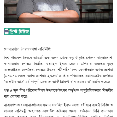
সোনারগাঁও (নারায়ণগঞ্জ) প্রতিনিধি:
বিশ্ব পরিবেশ দিবসে আন্তর্জাতিক অঙ্গন থেকে বড় স্বীকৃতি পেলেন বাংলাদেশি-
কানাডিয়ান চলচ্চিত্র নির্মাতা ওয়াহিদ ইবনে রেজা। এশিয়ার অন্যতম বৃহৎ
আন্তর্জাতিক স্বল্পদৈর্ঘ্য চলচ্চিত্র উৎসব ‘শর্ট শর্টস ফিল্ম ফেস্টিভ্যাল অ্যান্ড এশিয়া
(এসএসএফএফ অ্যান্ড এশিয়া) ২০২৬’-এ তাঁর পরিচালিত অ্যানিমেটেড চলচ্চিত্র
‘আফটার আস’ মর্যাদাপূর্ণ ‘সেভ দ্য আর্থ! মিনিস্টার’স অ্যাওয়ার্ড’ অর্জন করেছে।
গত ৫ জুন বিশ্ব পরিবেশ দিবস উপলক্ষে উৎসব কর্তৃপক্ষ আনুষ্ঠানিকভাবে বিজয়ীর
নাম ঘোষণা করে।
নারায়ণগঞ্জের সোনারগাঁয়ের সন্তান ওয়াহিদ ইবনে রেজা বর্ষীয়ান রাজনীতিবিদ ও
সাবেক প্রতিমন্ত্রী অধ্যাপক রেজাউল করিমের ছেলে। বর্তমানে তিনি কানাডায়
বসবাস করছেন এবং ভিএফএক্স ও অ্যানিমেশনভিত্তিক চলচ্চিত্র নির্মাণে