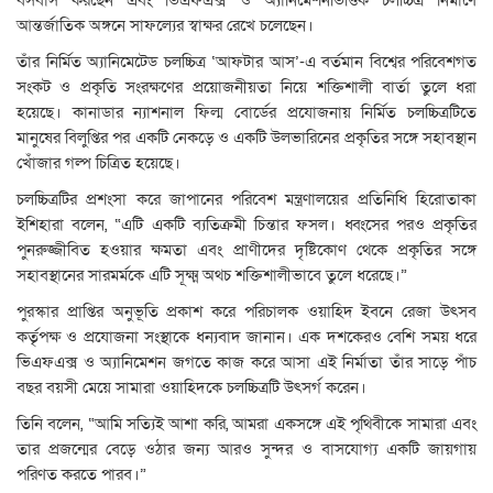
আন্তর্জাতিক অঙ্গনে সাফল্যের স্বাক্ষর রেখে চলেছেন।
তাঁর নির্মিত অ্যানিমেটেড চলচ্চিত্র ‘আফটার আস’-এ বর্তমান বিশ্বের পরিবেশগত
সংকট ও প্রকৃতি সংরক্ষণের প্রয়োজনীয়তা নিয়ে শক্তিশালী বার্তা তুলে ধরা
হয়েছে। কানাডার ন্যাশনাল ফিল্ম বোর্ডের প্রযোজনায় নির্মিত চলচ্চিত্রটিতে
মানুষের বিলুপ্তির পর একটি নেকড়ে ও একটি উলভারিনের প্রকৃতির সঙ্গে সহাবস্থান
খোঁজার গল্প চিত্রিত হয়েছে।
চলচ্চিত্রটির প্রশংসা করে জাপানের পরিবেশ মন্ত্রণালয়ের প্রতিনিধি হিরোতাকা
ইশিহারা বলেন, “এটি একটি ব্যতিক্রমী চিন্তার ফসল। ধ্বংসের পরও প্রকৃতির
পুনরুজ্জীবিত হওয়ার ক্ষমতা এবং প্রাণীদের দৃষ্টিকোণ থেকে প্রকৃতির সঙ্গে
সহাবস্থানের সারমর্মকে এটি সূক্ষ্ম অথচ শক্তিশালীভাবে তুলে ধরেছে।”
পুরস্কার প্রাপ্তির অনুভূতি প্রকাশ করে পরিচালক ওয়াহিদ ইবনে রেজা উৎসব
কর্তৃপক্ষ ও প্রযোজনা সংস্থাকে ধন্যবাদ জানান। এক দশকেরও বেশি সময় ধরে
ভিএফএক্স ও অ্যানিমেশন জগতে কাজ করে আসা এই নির্মাতা তাঁর সাড়ে পাঁচ
বছর বয়সী মেয়ে সামারা ওয়াহিদকে চলচ্চিত্রটি উৎসর্গ করেন।
তিনি বলেন, “আমি সত্যিই আশা করি, আমরা একসঙ্গে এই পৃথিবীকে সামারা এবং
তার প্রজন্মের বেড়ে ওঠার জন্য আরও সুন্দর ও বাসযোগ্য একটি জায়গায়
পরিণত করতে পারব।”