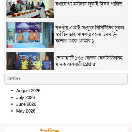
যথাযোগ্য মর্যাদায় জুলাই দিবস পালিত
নওগাঁয় এআই-সংযুক্ত সিসিটিভির সুফল:
স্বর্ণ ছিনতাই মামলার রহস্য উদঘাটন,
যশোর থেকে গ্রেপ্তার ১
ভোলাহাটে ১৩৫ বোতল ফেনসিডিলসহ
মাদক ব্যবসায়ী গ্রেপ্তার
আর্কাইভস
সীতাকুণ্ডে জামায়াতের নেতৃত্বে ১১ দলীয় জোটের বিজয় মিছিল ও
August 2026
সমাবেশ
July 2026
June 2026
পার্বতীপুরে জুলাই গণঅভ্যুত্থান
May 2026
দিবস-২০২৬ উপলক্ষে আলোচনা সভা
অনুষ্ঠিত