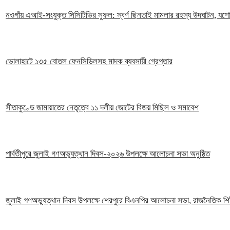
নওগাঁয় এআই-সংযুক্ত সিসিটিভির সুফল: স্বর্ণ ছিনতাই মামলার রহস্য উদঘাটন, যশো
ভোলাহাটে ১৩৫ বোতল ফেনসিডিলসহ মাদক ব্যবসায়ী গ্রেপ্তার
সীতাকুণ্ডে জামায়াতের নেতৃত্বে ১১ দলীয় জোটের বিজয় মিছিল ও সমাবেশ
পার্বতীপুরে জুলাই গণঅভ্যুত্থান দিবস-২০২৬ উপলক্ষে আলোচনা সভা অনুষ্ঠিত
জুলাই গণঅভ্যুত্থান দিবস উপলক্ষে শেরপুরে বিএনপির আলোচনা সভা, রাজনৈতিক শিষ্ট