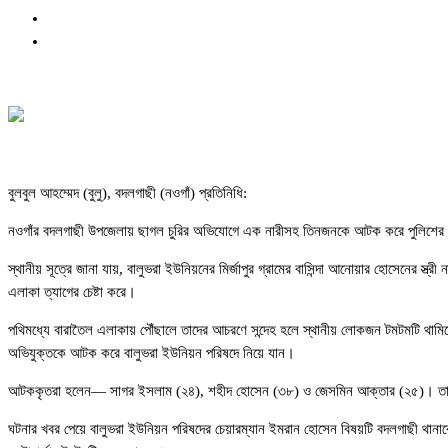
বুলবুল আহম্মেদ (বুলু), বদলগাছী (নওগাঁ) প্রতিনিধি:
নওগাঁর বদলগাছী উপজেলায় ছাগল চুরির অভিযোগে এক নারীসহ তিনজনকে আটক করে পুলিশের কা
স্থানীয় সূত্রে জানা যায়, বালুভরা ইউনিয়নের মির্জাপুর গ্রামের বাসিন্দা আনোয়ার হোসেনের 
এলাকা ত্যাগের চেষ্টা করে।
পথিমধ্যে বারাতৈল এলাকায় পৌঁছালে তাদের আচরণে সন্দেহ হলে স্থানীয় লোকজন টমটমটি থামিয়
অভিযুক্তকে আটক করে বালুভরা ইউনিয়ন পরিষদে নিয়ে যান।
আটককৃতরা হলেন— সাগর ইসলাম (২৪), শহীদ হোসেন (৩৮) ও জেসমিন আক্তার (২৫)। তাদে
ঘটনার খবর পেয়ে বালুভরা ইউনিয়ন পরিষদের চেয়ারম্যান ইমরান হোসেন বিষয়টি বদলগাছী থা