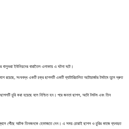
ার বালুভরা ইউনিয়নের বারাতৈল এলাকায় এ ঘটনা ঘটে।
িযোগ রয়েছে, সংঘবদ্ধ একটি চক্র ছাগলটি একটি ব্যাটারিচালিত অটোচার্জার টমটমে তুলে দ্রুত
সী ছাগলটি চুরি করা হয়েছে বলে নিশ্চিত হন। পরে জনতা ছাগল, অটো টমটম এবং তিন
নাস্থলে পৌঁছে আটক তিনজনকে হেফাজতে নেন। এ সময় চোরাই ছাগল ও চুরির কাজে ব্যবহৃত