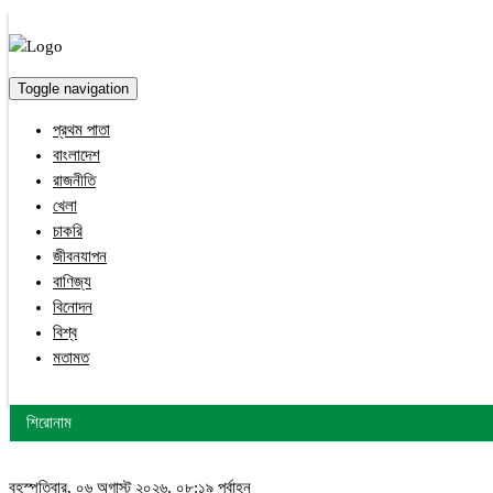
Toggle navigation
প্রথম পাতা
বাংলাদেশ
রাজনীতি
খেলা
চাকরি
জীবনযাপন
বাণিজ্য
বিনোদন
বিশ্ব
মতামত
শিরোনাম
বৃহস্পতিবার, ০৬ অগাস্ট ২০২৬, ০৮:১৯ পূর্বাহ্ন