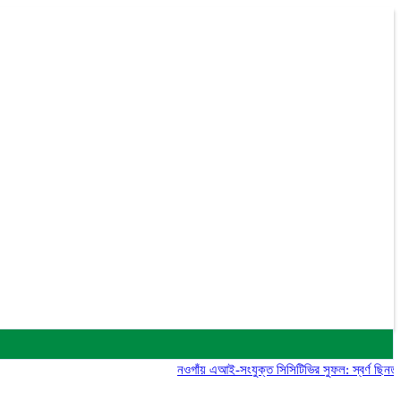
নওগাঁয় এআই-সংযুক্ত সিসিটিভির সুফল: স্বর্ণ ছিনতাই মামল