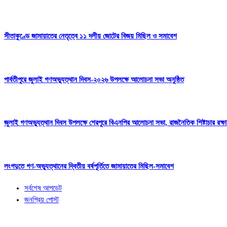
সীতাকুণ্ডে জামায়াতের নেতৃত্বে ১১ দলীয় জোটের বিজয় মিছিল ও সমাবেশ
পার্বতীপুরে জুলাই গণঅভ্যুত্থান দিবস-২০২৬ উপলক্ষে আলোচনা সভা অনুষ্ঠিত
জুলাই গণঅভ্যুত্থান দিবস উপলক্ষে শেরপুরে বিএনপির আলোচনা সভা, রাজনৈতিক শিষ্টাচার রক্ষ
লংগদুতে গণ-অভ্যুত্থানের দ্বিতীয় বর্ষপূর্তিতে জামায়াতের মিছিল-সমাবেশ
সর্বশেষ আপডেট
জনপ্রিয় পোস্ট