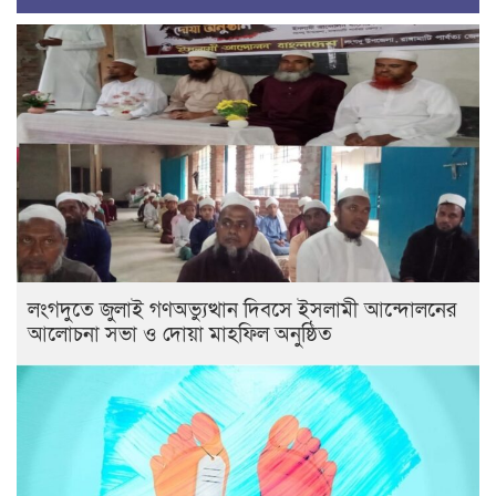
লংগদুতে জুলাই গণঅভ্যুত্থান দিবসে ইসলামী আন্দোলনের
আলোচনা সভা ও দোয়া মাহফিল অনুষ্ঠিত