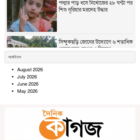
পদ্মার পাড় ধসে নিখোঁজের ২৮ ঘণ্টা পর
শিশু নূরিয়ার মরদেহ উদ্ধার
সিন্দুকছড়ি জোনের উদ্যোগে ৬ শতাধিক
গাছের চারা রোপণ ও বিতরণ
আর্কাইভস
August 2026
সীতাকুণ্ডে জুলাই গণঅভ্যুত্থান দিবস
July 2026
উপলক্ষে বিএনপির বিজয় মিছিল ও
June 2026
সমাবেশ
May 2026
রামগতিতে প্রেমের সম্পর্কের পর ধর্ষণ
মামলা: নিরপেক্ষ তদন্তের দাবি
অভিযুক্তের পরিবারের
সোনারগাঁওয়ে বিশ্ব মাতৃদুগ্ধ সপ্তাহ