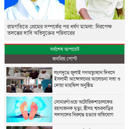
রামগতিতে প্রেমের সম্পর্কের পর ধর্ষণ মামলা: নিরপেক্ষ
তদন্তের দাবি অভিযুক্তের পরিবারের
সর্বশেষ আপডেট
জনপ্রিয় পোস্ট
লংগদুতে জুলাই গণঅভ্যুত্থান দিবসে
ইসলামী আন্দোলনের আলোচনা সভা ও
দোয়া মাহফিল অনুষ্ঠিত
সোনারগাঁওয়ে অটোরিকশাচালকের
রহস্যজনক মৃত্যু, স্ত্রীসহ শ্বশুরবাড়ির
সদস্যদের বিরুদ্ধে হত্যার অভিযোগ