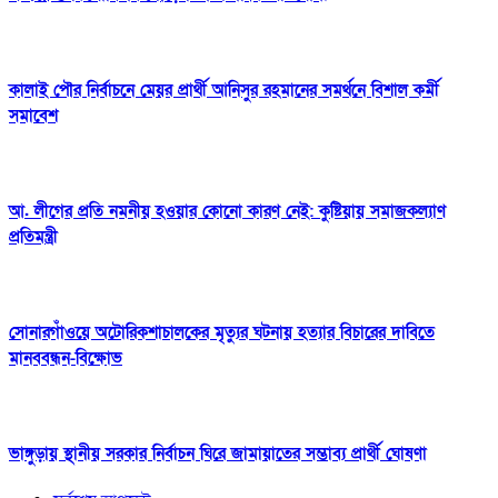
কালাই পৌর নির্বাচনে মেয়র প্রার্থী আনিসুর রহমানের সমর্থনে বিশাল কর্মী
সমাবেশ
আ. লীগের প্রতি নমনীয় হওয়ার কোনো কারণ নেই: কুষ্টিয়ায় সমাজকল্যাণ
প্রতিমন্ত্রী
সোনারগাঁওয়ে অটোরিকশাচালকের মৃত্যুর ঘটনায় হত্যার বিচারের দাবিতে
মানববন্ধন-বিক্ষোভ
ভাঙ্গুড়ায় স্থানীয় সরকার নির্বাচন ঘিরে জামায়াতের সম্ভাব্য প্রার্থী ঘোষণা