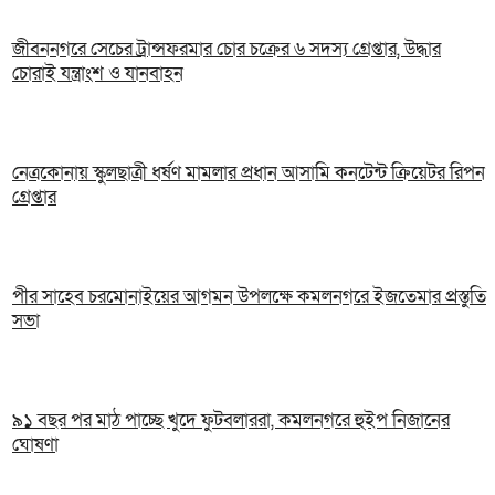
জীবননগরে সেচের ট্রান্সফরমার চোর চক্রের ৬ সদস্য গ্রেপ্তার, উদ্ধার
চোরাই যন্ত্রাংশ ও যানবাহন
নেত্রকোনায় স্কুলছাত্রী ধর্ষণ মামলার প্রধান আসামি কনটেন্ট ক্রিয়েটর রিপন
গ্রেপ্তার
পীর সাহেব চরমোনাইয়ের আগমন উপলক্ষে কমলনগরে ইজতেমার প্রস্তুতি
সভা
৯১ বছর পর মাঠ পাচ্ছে খুদে ফুটবলাররা, কমলনগরে হুইপ নিজানের
ঘোষণা