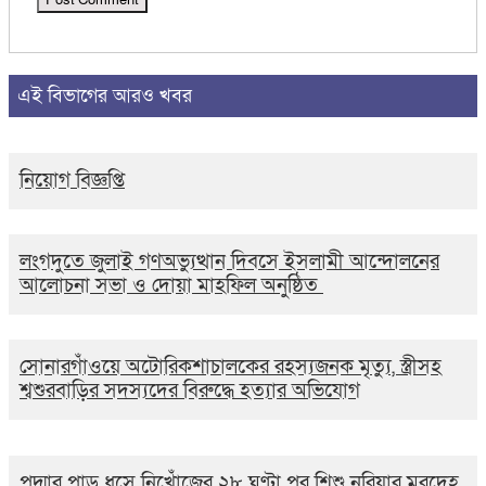
এই বিভাগের আরও খবর
নিয়োগ বিজ্ঞপ্তি
লংগদুতে জুলাই গণঅভ্যুত্থান দিবসে ইসলামী আন্দোলনের
আলোচনা সভা ও দোয়া মাহফিল অনুষ্ঠিত
সোনারগাঁওয়ে অটোরিকশাচালকের রহস্যজনক মৃত্যু, স্ত্রীসহ
শ্বশুরবাড়ির সদস্যদের বিরুদ্ধে হত্যার অভিযোগ
পদ্মার পাড় ধসে নিখোঁজের ২৮ ঘণ্টা পর শিশু নূরিয়ার মরদেহ