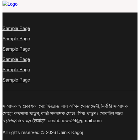
রামগতিতে প্রেমের সম্পর্কের পর ধর্ষণ
মামলা: নিরপেক্ষ তদন্তের দাবি
অভিযুক্তের পরিবারের
Sample Page
Sample Page
সোনারগাঁওয়ে বিশ্ব মাতৃদুগ্ধ সপ্তাহ
Sample Page
উপলক্ষে বর্ণাঢ্য র‍্যালি ও সচেতনতামূলক
কর্মসূচি
Sample Page
Sample Page
Sample Page
উল্লাপাড়ায় র‌্যাবের অভিযানে ১০৪ বোতল
স্ক্যাফসহ নারী মাদক ব্যবসায়ী গ্রেপ্তার
সম্পাদক ও প্রকাশক মো: ফিরোজ আল আমিন মোজাদ্দেদী, নির্বাহী সম্পাদক
মোছা: রুখসানা খাতুন, বার্তা সম্পাদক মোছা: সিমা খাতুন। মোবাইল নম্বর
লংগদুর বিভিন্ন শিক্ষা প্রতিষ্ঠানে যথাযোগ্য
মর্যাদায় জুলাই দিবস পালিত
০১৭৬৫৬৯০০৫০,ইমেইল deshbnews24@gmail.com
All rights reserved © 2026 Dainik Kagoj