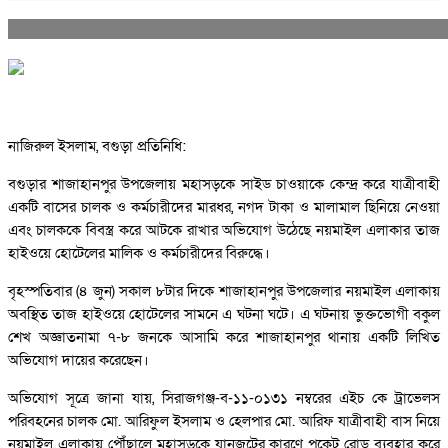
নাজিরুল ইসলাম, বগুড়া প্রতিনিধি:
বগুড়ার শাজাহানপুর উপজেলায় মহাসড়কে সাইড চাওয়াকে কেন্দ্র করে যাত্রীবাহী
একটি বাসের চালক ও কর্মচারীদের মারধর, নগদ টাকা ও মালামাল ছিনিয়ে নেওয়া
এবং চালককে বিবস্ত্র করে আটকে রাখার অভিযোগ উঠেছে নয়মাইল এলাকার তাজ
হাইওয়ে হোটেলের মালিক ও কর্মচারীদের বিরুদ্ধে।
বৃহস্পতিবার (৪ জুন) সকাল ৮টার দিকে শাজাহানপুর উপজেলার নয়মাইল এলাকায়
অবস্থিত তাজ হাইওয়ে হোটেলের সামনে এ ঘটনা ঘটে। এ ঘটনায় ভুক্তভোগী বকুল
শেখ অজ্ঞাতনামা ৭-৮ জনকে আসামি করে শাজাহানপুর থানায় একটি লিখিত
অভিযোগ দায়ের করেছেন।
অভিযোগ সূত্রে জানা যায়, সিরাজগঞ্জ-ব-১১-০১৩১ নম্বরের এইচ কে ট্রাভেলস
পরিবহনের চালক মো. আরিফুল ইসলাম ও হেলপার মো. আরিফ যাত্রীবাহী বাস নিয়ে
নয়মাইল এলাকায় পৌঁছালে মহাসড়কে যানজটের কারণে পকেট রোড ব্যবহার করে