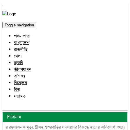
Toggle navigation
প্রথম পাতা
বাংলাদেশ
রাজনীতি
খেলা
চাকরি
জীবনযাপন
বাণিজ্য
বিনোদন
বিশ্ব
মতামত
শিরোনাম
স্যজনক মৃত্যু, স্ত্রীসহ শ্বশুরবাড়ির সদস্যদের বিরুদ্ধে হত্যার অভিযোগ
পদ্মার পাড় 