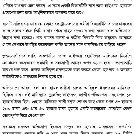
এগিয়ে যাওয়ার চেষ্টা করেন। এ সময় একটি বিআরটিসি বাস তাজ হাইওয়ে হোটেলে
প্রবেশের জন্য রাস্তা আংশিকভাবে অবরুদ্ধ করে রাখে।
বাসটি সরিয়ে নেওয়ার জন্য এইচ কে ট্রাভেলসের কর্মীরা বিআরটিসি বাসের চালকের
কাছে সাইড চাইলে তিনি খাবার শেষে সাইড দেওয়ার কথা বলেন বলে অভিযোগে
উল্লেখ করা হয়েছে। পরে বাসের চালক ও কর্মীরা বিষয়টি নিয়ে অনুরোধ জানাতে
গেলে সেখানে উপস্থিত কয়েকজন ব্যক্তি তাদের সঙ্গে বাকবিতণ্ডায় জড়িয়ে পড়েন।
ভুক্তভোগীদের দাবি, একপর্যায়ে তাজ হাইওয়ে হোটেলের মালিকের নির্দেশে
হোটেলের কয়েকজন কর্মচারী ও সহযোগী তাদের ওপর চড়াও হয়ে এলোপাতাড়ি
মারধর শুরু করে। চালক আরিফুল ইসলামকে রক্ষা করতে গেলে হেলপার ও অন্যান্য
কর্মচারীকেও মারধরের শিকার হতে হয়।
অভিযোগে আরও বলা হয়, হামলাকারীরা চালক আরিফুল ইসলামের মানিব্যাগ
ছিনিয়ে নেয়। ওই মানিব্যাগে ড্রাইভিং লাইসেন্স, জাতীয় পরিচয়পত্র এবং নগদ ১০
হাজার টাকা ছিল। এছাড়া অভিযোগকারী বকুল শেখের কাছ থেকে নগদ ৩৮ হাজার
২০০ টাকা এবং প্রায় ৩০ হাজার টাকা মূল্যের একটি অ্যান্ড্রয়েড মোবাইল ফোন
জোরপূর্বক নিয়ে নেওয়া হয়।
সবচেয়ে গুরুতর অভিযোগ হিসেবে উল্লেখ করা হয়েছে, মারধরের একপর্যায়ে
বাসচালকের পরনের লুঙ্গি ও শার্ট খুলে তাকে বিবস্ত্র অবস্থায় প্রায় ২৫ মিনিট