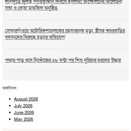
লংগদুতে জুলাই গণঅভ্যুত্থান দিবসে ইসলামী আন্দোলনের আলোচনা
সভা ও দোয়া মাহফিল অনুষ্ঠিত
সোনারগাঁওয়ে অটোরিকশাচালকের রহস্যজনক মৃত্যু, স্ত্রীসহ শ্বশুরবাড়ির
সদস্যদের বিরুদ্ধে হত্যার অভিযোগ
পদ্মার পাড় ধসে নিখোঁজের ২৮ ঘণ্টা পর শিশু নূরিয়ার মরদেহ উদ্ধার
সিন্দুকছড়ি জোনের উদ্যোগে ৬ শতাধিক গাছের চারা রোপণ ও বিতরণ
আর্কাইভস
August 2026
সীতাকুণ্ডে জুলাই গণঅভ্যুত্থান দিবস উপলক্ষে বিএনপির বিজয় মিছিল
July 2026
ও সমাবেশ
June 2026
May 2026