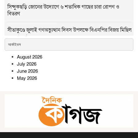
সিন্দুকছড়ি জোনের উদ্যোগে ৬ শতাধিক গাছের চারা রোপণ ও
বিতরণ
সীতাকুণ্ডে জুলাই গণঅভ্যুত্থান দিবস উপলক্ষে বিএনপির বিজয় মিছিল
ও সমাবেশ
আর্কাইভস
রামগতিতে প্রেমের সম্পর্কের পর ধর্ষণ
August 2026
মামলা: নিরপেক্ষ তদন্তের দাবি
July 2026
অভিযুক্তের পরিবারের
June 2026
May 2026
সোনারগাঁওয়ে বিশ্ব মাতৃদুগ্ধ সপ্তাহ
উপলক্ষে বর্ণাঢ্য র‍্যালি ও সচেতনতামূলক
কর্মসূচি
উল্লাপাড়ায় র‌্যাবের অভিযানে ১০৪
বোতল স্ক্যাফসহ নারী মাদক ব্যবসায়ী
গ্রেপ্তার