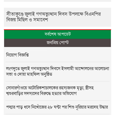
সীতাকুণ্ডে জুলাই গণঅভ্যুত্থান দিবস উপলক্ষে বিএনপির
বিজয় মিছিল ও সমাবেশ
সর্বশেষ আপডেট
জনপ্রিয় পোস্ট
নিয়োগ বিজ্ঞপ্তি
লংগদুতে জুলাই গণঅভ্যুত্থান দিবসে ইসলামী আন্দোলনের আলোচনা
সভা ও দোয়া মাহফিল অনুষ্ঠিত
সোনারগাঁওয়ে অটোরিকশাচালকের রহস্যজনক মৃত্যু, স্ত্রীসহ
শ্বশুরবাড়ির সদস্যদের বিরুদ্ধে হত্যার অভিযোগ
পদ্মার পাড় ধসে নিখোঁজের ২৮ ঘণ্টা পর শিশু নূরিয়ার মরদেহ উদ্ধার