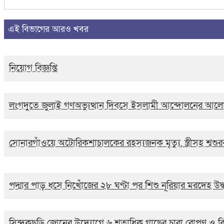
এই বিভাগের আরও খবর
নিয়োগ বিজ্ঞপ্তি
লংগদুতে জুলাই গণঅভ্যুত্থান দিবসে ইসলামী আন্দোলনের আলো
সোনারগাঁওয়ে অটোরিকশাচালকের রহস্যজনক মৃত্যু, স্ত্রীসহ শ্বশু
পদ্মার পাড় ধসে নিখোঁজের ২৮ ঘণ্টা পর শিশু নূরিয়ার মরদেহ উদ্
সিন্দুকছড়ি জোনের উদ্যোগে ৬ শতাধিক গাছের চারা রোপণ ও 