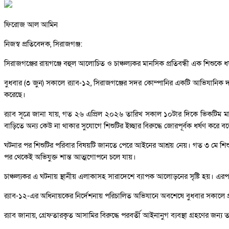
ফিরোজ আল আমিন
নিজস্ব প্রতিবেদক, সিরাজগঞ্জ:
সিরাজগঞ্জের রায়গঞ্জে বহুল আলোচিত ও চাঞ্চল্যকর মানসিক প্রতিবন্ধী এক শিশুকে ধর্
বুধবার (৩ জুন) সকালে র‌্যাব-১২, সিরাজগঞ্জের সদর কোম্পানির একটি আভিযানিক দ
করেছে।
র‌্যাব সূত্রে জানা যায়, গত ২৬ এপ্রিল ২০২৬ তারিখ সকাল ১০টার দিকে ভিকটিম ম
বাড়িতে অন্য কেউ না থাকার সুযোগে শিশুটির ইচ্ছার বিরুদ্ধে জোরপূর্বক ধর্ষণ করে
ঘটনার পর শিশুটির পরিবার বিষয়টি জানতে পেরে আইনের আশ্রয় নেয়। গত ৩ মে শিশু
পর থেকেই অভিযুক্ত শান্ত আত্মগোপনে চলে যায়।
চাঞ্চল্যকর এ ঘটনায় স্থানীয় এলাকাসহ সারাদেশে ব্যাপক আলোড়নের সৃষ্টি হয়। এরপর
র‌্যাব-১২-এর অধিনায়কের নির্দেশনায় পরিচালিত অভিযানে অবশেষে বুধবার সকালে প্রধ
র‌্যাব জানায়, গ্রেফতারকৃত আসামির বিরুদ্ধে পরবর্তী আইনানুগ ব্যবস্থা গ্রহণের জন্য 