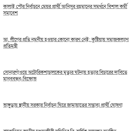
কালাই পৌর নির্বাচনে মেয়র প্রার্থী আনিসুর রহমানের সমর্থনে বিশাল কর্মী
সমাবেশ
আ. লীগের প্রতি নমনীয় হওয়ার কোনো কারণ নেই: কুষ্টিয়ায় সমাজকল্যাণ
প্রতিমন্ত্রী
সোনারগাঁওয়ে অটোরিকশাচালকের মৃত্যুর ঘটনায় হত্যার বিচারের দাবিতে
মানববন্ধন-বিক্ষোভ
ভাঙ্গুড়ায় স্থানীয় সরকার নির্বাচন ঘিরে জামায়াতের সম্ভাব্য প্রার্থী ঘোষণা