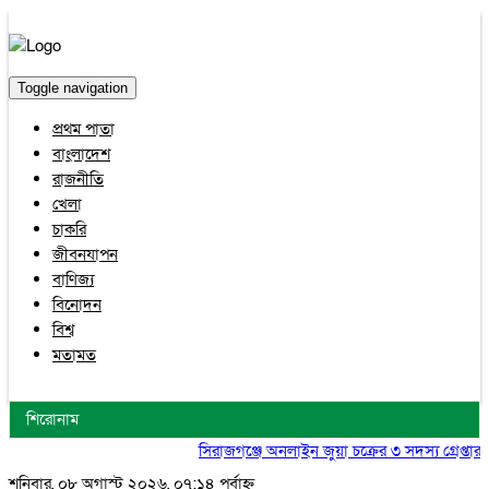
Toggle navigation
প্রথম পাতা
বাংলাদেশ
রাজনীতি
খেলা
চাকরি
জীবনযাপন
বাণিজ্য
বিনোদন
বিশ্ব
মতামত
শিরোনাম
সিরাজগঞ্জে অনলাইন জুয়া চক্রের ৩ সদস্য গ্রেপ্তার, 
শনিবার, ০৮ অগাস্ট ২০২৬, ০৭:১৪ পূর্বাহ্ন