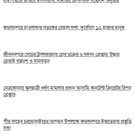
রামগতিতে জাতীয় মৎস্যজীবী সমিতির ত্রি-বার্ষিক সম্মেলন অনুষ্ঠিত
কমলনগরে হাওলাদার সড়কের বেহাল দশা, দুর্ভোগে ১০ হাজার মানুষ
জীবননগরে সেচের ট্রান্সফরমার চোর চক্রের ৬ সদস্য গ্রেপ্তার, উদ্ধার
চোরাই যন্ত্রাংশ ও যানবাহন
নেত্রকোনায় স্কুলছাত্রী ধর্ষণ মামলার প্রধান আসামি কনটেন্ট ক্রিয়েটর রিপন
গ্রেপ্তার
পীর সাহেব চরমোনাইয়ের আগমন উপলক্ষে কমলনগরে ইজতেমার প্রস্তুতি
সভা