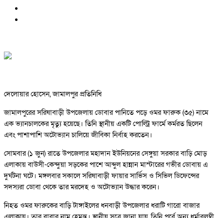
দেলোয়ার হোসেন, জামালপুর প্রতিনিধি
জামালপুরের সরিষাবাড়ী উপজেলায় ডোবার পানিতে পড়ে ওমর ফারুক (৩৫) নামে
এক ভ্যানচালকের মৃত্যু হয়েছে। তিনি স্থানীয় একটি পোল্ট্রি ফার্মে কর্মরত ছিলেন
এবং পাশাপাশি অটোভ্যান চালিয়ে জীবিকা নির্বাহ করতেন।
সোমবার (১ জুন) রাতে উপজেলার মহাদান ইউনিয়নের সেঙ্গুয়া সরকার বাড়ি মোড়
এলাকায় বাউসী-কেন্দুয়া সড়কের পাশে আব্দুল হান্নান মাস্টারের গভীর ডোবায় এ
দুর্ঘটনা ঘটে। মঙ্গলবার সকালে সরিষাবাড়ী ফায়ার সার্ভিস ও সিভিল ডিফেন্সের
সদস্যরা ডোবা থেকে তার মরদেহ ও অটোভ্যান উদ্ধার করেন।
নিহত ওমর ফারুকের বাড়ি টাঙ্গাইলের ধনবাড়ী উপজেলার ধরাটি গারো বাজার
এলাকায়। তার বাবার নাম হেমন্ত। স্থানীয় সূত্রে জানা যায়, তিনি পূর্বে অন্য ধর্মাবলম্বী