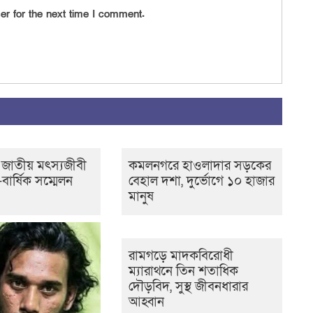
er for the next time I comment.
জাতীয় মৎস্যজীবী
কমলনগরে হাওলাদার সড়কের
-বার্ষিক সম্মেলন
বেহাল দশা, দুর্ভোগে ১০ হাজার
মানুষ
রামগড়ে মাদকবিরোধী
ম্যারাথনে তিন শতাধিক
দৌড়বিদ, সুস্থ জীবনধারার
আহ্বান