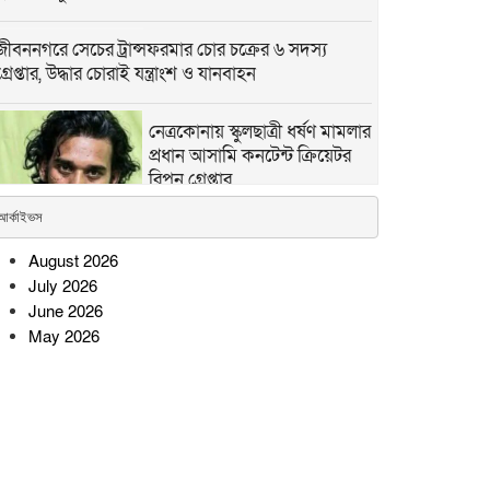
জীবননগরে সেচের ট্রান্সফরমার চোর চক্রের ৬ সদস্য
গ্রেপ্তার, উদ্ধার চোরাই যন্ত্রাংশ ও যানবাহন
নেত্রকোনায় স্কুলছাত্রী ধর্ষণ মামলার
প্রধান আসামি কনটেন্ট ক্রিয়েটর
রিপন গ্রেপ্তার
আর্কাইভস
August 2026
July 2026
June 2026
রামগড়ে মাদকবিরোধী ম্যারাথনে তিন শতাধিক দৌড়বিদ,
সুস্থ জীবনধারার আহ্বান
May 2026
নাসিরনগরে ভেজাল ও নকল
শিশুখাদ্যের ছড়াছড়ি, স্বাস্থ্যঝুঁকিতে
শিশু; অভিযানের দাবি সচেতন
মহলের