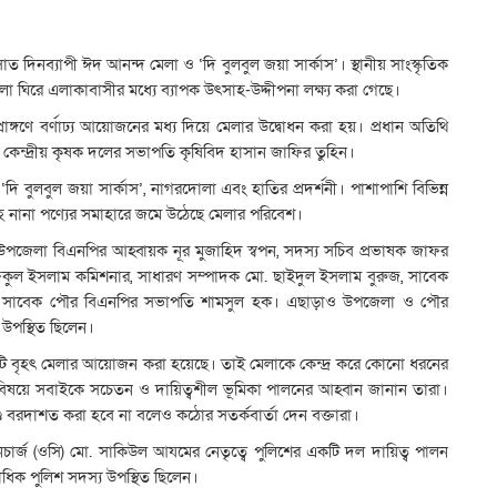
দিনব্যাপী ঈদ আনন্দ মেলা ও ‘দি বুলবুল জয়া সার্কাস’। স্থানীয় সাংস্কৃতিক
া ঘিরে এলাকাবাসীর মধ্যে ব্যাপক উৎসাহ-উদ্দীপনা লক্ষ্য করা গেছে।
ঙ্গণে বর্ণাঢ্য আয়োজনের মধ্য দিয়ে মেলার উদ্বোধন করা হয়। প্রধান অতিথি
 কেন্দ্রীয় কৃষক দলের সভাপতি কৃষিবিদ হাসান জাফির তুহিন।
ি বুলবুল জয়া সার্কাস’, নাগরদোলা এবং হাতির প্রদর্শনী। পাশাপাশি বিভিন্ন
হ নানা পণ্যের সমাহারে জমে উঠেছে মেলার পরিবেশ।
ড়া উপজেলা বিএনপির আহ্বায়ক নূর মুজাহিদ স্বপন, সদস্য সচিব প্রভাষক জাফর
িকুল ইসলাম কমিশনার, সাধারণ সম্পাদক মো. ছাইদুল ইসলাম বুরুজ, সাবেক
ং সাবেক পৌর বিএনপির সভাপতি শামসুল হক। এছাড়াও উপজেলা ও পৌর
 উপস্থিত ছিলেন।
 একটি বৃহৎ মেলার আয়োজন করা হয়েছে। তাই মেলাকে কেন্দ্র করে কোনো ধরনের
সে বিষয়ে সবাইকে সচেতন ও দায়িত্বশীল ভূমিকা পালনের আহ্বান জানান তারা।
ড বরদাশত করা হবে না বলেও কঠোর সতর্কবার্তা দেন বক্তারা।
 ইনচার্জ (ওসি) মো. সাকিউল আযমের নেতৃত্বে পুলিশের একটি দল দায়িত্ব পালন
াধিক পুলিশ সদস্য উপস্থিত ছিলেন।