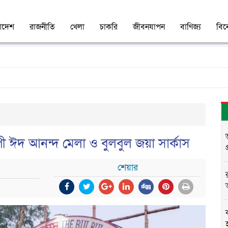
াদেশ
রাজনীতি
খেলা
চাকরি
জীবনযাপন
বাণিজ্য
বি
াপী ঈদ আনন্দ মেলা ও বুলবুল জয়া সার্কাস
শেয়ার