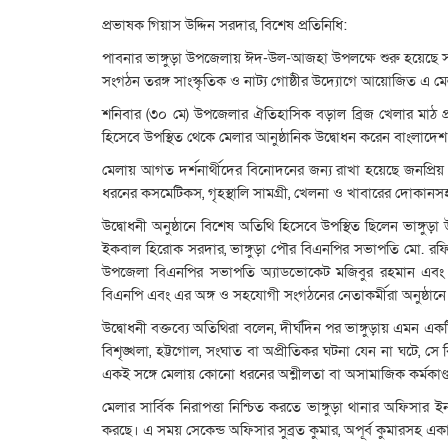
প্রভাষক গিয়াস উদ্দিন সরদার, বিশেষ প্রতিনিধি:
পাবনার ভাঙ্গুড়া উপজেলায় ঈদ-উল-আজহা উপলক্ষে শুরু হয়েছে সাত 
সংগঠন তরঙ্গ সাংস্কৃতিক ও নাট্য গোষ্ঠীর উদ্যোগে আয়োজিত এ মেল
শনিবার (৩০ মে) উপজেলার ঐতিহাসিক বড়াল ব্রিজ খেলার মাঠ প্রা
হিসেবে উপস্থিত থেকে মেলার আনুষ্ঠানিক উদ্বোধন করেন বাংলাদেশ
মেলায় আগত দর্শনার্থীদের বিনোদনের জন্য রাখা হয়েছে জনপ্রিয় ‘দ
ধরনের কসমেটিকস, গৃহস্থালি সামগ্রী, খেলনা ও খাবারের দোকানস
উদ্বোধনী অনুষ্ঠানে বিশেষ অতিথি হিসেবে উপস্থিত ছিলেন ভাঙ্গু
ইকবাল হিরোক সরদার, ভাঙ্গুড়া পৌর বিএনপির সভাপতি মো. রফ
উপজেলা বিএনপির সভাপতি অ্যাডভোকেট মজিবুর রহমান এব
বিএনপি এবং এর অঙ্গ ও সহযোগী সংগঠনের নেতাকর্মীরা অনুষ্ঠানে
উদ্বোধনী বক্তব্যে অতিথিরা বলেন, দীর্ঘদিন পর ভাঙ্গুড়ায় এমন
বিশৃঙ্খলা, হট্টগোল, সংঘাত বা অপ্রীতিকর ঘটনা যেন না ঘটে, 
একই সঙ্গে মেলায় কোনো ধরনের অশ্লীলতা বা অসামাজিক কর্মকাণ্
মেলার সার্বিক নিরাপত্তা নিশ্চিত করতে ভাঙ্গুড়া থানার অফিসার
করছে। এ সময় সেকেন্ড অফিসার সুব্রত কুমার, অপূর্ব কুমারসহ এক