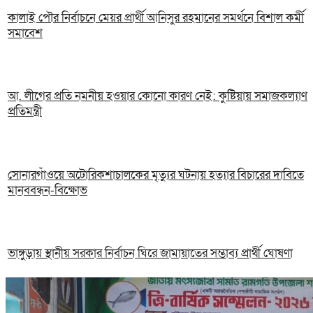
কালাই পৌর নির্বাচনে মেয়র প্রার্থী আনিসুর রহমানের সমর্থনে বিশাল কর্মী
সমাবেশ
আ. লীগের প্রতি নমনীয় হওয়ার কোনো কারণ নেই: কুষ্টিয়ায় সমাজকল্যাণ
প্রতিমন্ত্রী
সোনারগাঁওয়ে অটোরিকশাচালকের মৃত্যুর ঘটনায় হত্যার বিচারের দাবিতে
মানববন্ধন-বিক্ষোভ
ভাঙ্গুড়ায় স্থানীয় সরকার নির্বাচন ঘিরে জামায়াতের সম্ভাব্য প্রার্থী ঘোষণা