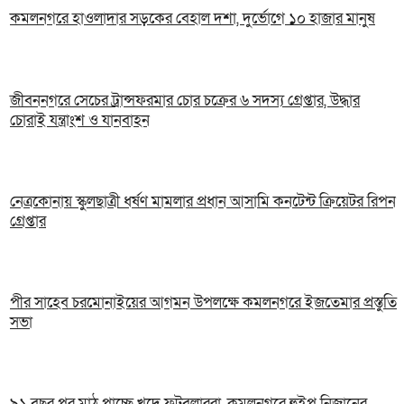
কমলনগরে হাওলাদার সড়কের বেহাল দশা, দুর্ভোগে ১০ হাজার মানুষ
জীবননগরে সেচের ট্রান্সফরমার চোর চক্রের ৬ সদস্য গ্রেপ্তার, উদ্ধার
চোরাই যন্ত্রাংশ ও যানবাহন
নেত্রকোনায় স্কুলছাত্রী ধর্ষণ মামলার প্রধান আসামি কনটেন্ট ক্রিয়েটর রিপন
গ্রেপ্তার
পীর সাহেব চরমোনাইয়ের আগমন উপলক্ষে কমলনগরে ইজতেমার প্রস্তুতি
সভা
৯১ বছর পর মাঠ পাচ্ছে খুদে ফুটবলাররা, কমলনগরে হুইপ নিজানের