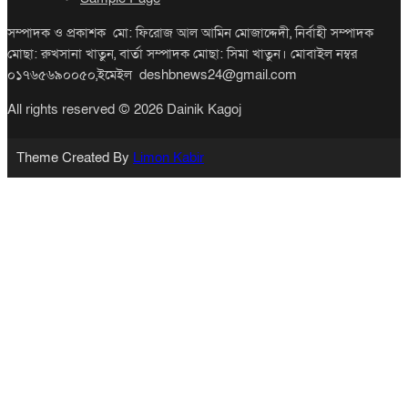
সম্পাদক ও প্রকাশক মো: ফিরোজ আল আমিন মোজাদ্দেদী, নির্বাহী সম্পাদক
মোছা: রুখসানা খাতুন, বার্তা সম্পাদক মোছা: সিমা খাতুন। মোবাইল নম্বর
০১৭৬৫৬৯০০৫০,ইমেইল deshbnews24@gmail.com
All rights reserved © 2026 Dainik Kagoj
Theme Created By
Limon Kabir