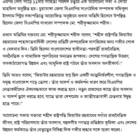
এরপর বেলা সাড়ে ১১টায় সাহিত্য পরিষদ চত্বরে এক আলোচনা সভা ও দোয়া
মাহফিল অনুষ্ঠিত হয়। চুয়াডাঙ্গা জেলা বিএনপির সাংগঠনিক সম্পাদক সফিকুল
ইসলাম পিটুর সভাপতিত্বে আয়োজিত অনুষ্ঠানে প্রধান অতিথি হিসেবে উপস্থিত
ছিলেন জেলা বিএনপির সাধারণ সম্পাদক মো. শরীফুজ্জামান শরীফ।
প্রধান অতিথির বক্তব্যে মো. শরীফুজ্জামান শরীফ বলেন, “শহীদ রাষ্ট্রপতি জিয়াউর
রহমানের শাহাদাতবার্ষিকী দেশের প্রতিটি দেশপ্রেমিক নাগরিকের জন্য গভীর শোক
ও বেদনার দিন। তিনি ছিলেন বাংলাদেশের স্বাধীনতা-পরবর্তী রাজনৈতিক,
অর্থনৈতিক ও সামাজিক পুনর্গঠনের অন্যতম রূপকার। দেশের গণতান্ত্রিক উত্তরণ,
অবকাঠামোগত উন্নয়ন এবং আধুনিক রাষ্ট্র গঠনে তাঁর অবদান অনস্বীকার্য।”
তিনি আরও বলেন, “জিয়াউর রহমানের স্বপ্ন ছিল একটি আত্মনির্ভরশীল, গণতান্ত্রিক ও
সমৃদ্ধ বাংলাদেশ গড়ে তোলা। তাঁর আদর্শ ও কর্মদর্শন ধারণ করে বিএনপির
নেতাকর্মীদের ঐক্যবদ্ধভাবে কাজ করতে হবে। নতুন প্রজন্মের কাছে তাঁর অবদান
ও আদর্শ তুলে ধরতে হবে, যাতে তারা দেশপ্রেম ও জাতীয়তাবাদী চেতনায় উদ্বুদ্ধ
হতে পারে।”
আলোচনা সভায় বক্তারা শহীদ রাষ্ট্রপতি জিয়াউর রহমানের বর্ণাঢ্য রাজনৈতিক
জীবন, রাষ্ট্র পরিচালনায় তাঁর অবদান, বহুদলীয় গণতন্ত্র প্রতিষ্ঠায় ভূমিকা এবং দেশের
উন্নয়ন কর্মকাণ্ডে তাঁর নেতৃত্বের বিভিন্ন দিক গভীর শ্রদ্ধার সঙ্গে স্মরণ করেন।