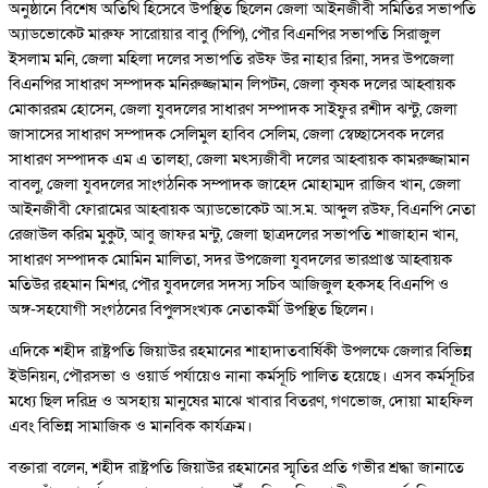
অনুষ্ঠানে বিশেষ অতিথি হিসেবে উপস্থিত ছিলেন জেলা আইনজীবী সমিতির সভাপতি
অ্যাডভোকেট মারুফ সারোয়ার বাবু (পিপি), পৌর বিএনপির সভাপতি সিরাজুল
ইসলাম মনি, জেলা মহিলা দলের সভাপতি রউফ উর নাহার রিনা, সদর উপজেলা
বিএনপির সাধারণ সম্পাদক মনিরুজ্জামান লিপটন, জেলা কৃষক দলের আহ্বায়ক
মোকাররম হোসেন, জেলা যুবদলের সাধারণ সম্পাদক সাইফুর রশীদ ঝন্টু, জেলা
জাসাসের সাধারণ সম্পাদক সেলিমুল হাবিব সেলিম, জেলা স্বেচ্ছাসেবক দলের
সাধারণ সম্পাদক এম এ তালহা, জেলা মৎস্যজীবী দলের আহ্বায়ক কামরুজ্জামান
বাবলু, জেলা যুবদলের সাংগঠনিক সম্পাদক জাহেদ মোহাম্মদ রাজিব খান, জেলা
আইনজীবী ফোরামের আহ্বায়ক অ্যাডভোকেট আ.স.ম. আব্দুল রউফ, বিএনপি নেতা
রেজাউল করিম মুকুট, আবু জাফর মন্টু, জেলা ছাত্রদলের সভাপতি শাজাহান খান,
সাধারণ সম্পাদক মোমিন মালিতা, সদর উপজেলা যুবদলের ভারপ্রাপ্ত আহ্বায়ক
মতিউর রহমান মিশর, পৌর যুবদলের সদস্য সচিব আজিজুল হকসহ বিএনপি ও
অঙ্গ-সহযোগী সংগঠনের বিপুলসংখ্যক নেতাকর্মী উপস্থিত ছিলেন।
এদিকে শহীদ রাষ্ট্রপতি জিয়াউর রহমানের শাহাদাতবার্ষিকী উপলক্ষে জেলার বিভিন্ন
ইউনিয়ন, পৌরসভা ও ওয়ার্ড পর্যায়েও নানা কর্মসূচি পালিত হয়েছে। এসব কর্মসূচির
মধ্যে ছিল দরিদ্র ও অসহায় মানুষের মাঝে খাবার বিতরণ, গণভোজ, দোয়া মাহফিল
এবং বিভিন্ন সামাজিক ও মানবিক কার্যক্রম।
বক্তারা বলেন, শহীদ রাষ্ট্রপতি জিয়াউর রহমানের স্মৃতির প্রতি গভীর শ্রদ্ধা জানাতে