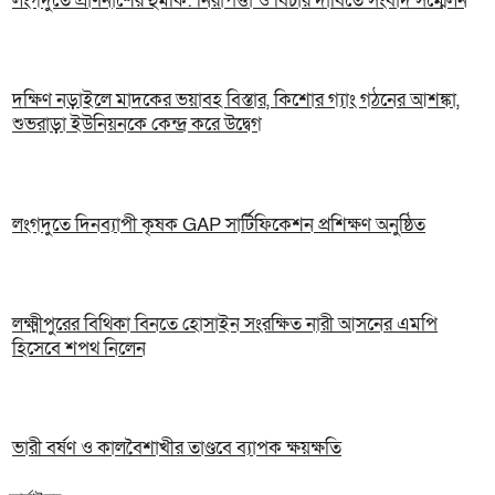
লংগদুতে প্রাণনাশের হুমকি: নিরাপত্তা ও বিচার দাবিতে সংবাদ সম্মেলন
দক্ষিণ নড়াইলে মাদকের ভয়াবহ বিস্তার, কিশোর গ্যাং গঠনের আশঙ্কা,
শুভরাড়া ইউনিয়নকে কেন্দ্র করে উদ্বেগ
লংগদুতে দিনব্যাপী কৃষক GAP সার্টিফিকেশন প্রশিক্ষণ অনুষ্ঠিত
লক্ষ্মীপুরের বিথিকা বিনতে হোসাইন সংরক্ষিত নারী আসনের এমপি
হিসেবে শপথ নিলেন
ভারী বর্ষণ ও কালবৈশাখীর তাণ্ডবে ব্যাপক ক্ষয়ক্ষতি