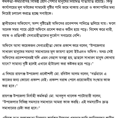
কর্মকর্তা-কর্মচারীসহ বিভিন্ন শ্রেণি-পেশার মানুষের নিয়মিত যাতায়াত রয়েছে। কিন্তু
কার্যালয়ের মূল ফটকের সামনেই বৃষ্টির পানি জমে থাকায় নোংরা ও কাদাপানির মধ্য
দিয়েই চলাচল করতে হচ্ছে সবাইকে।
স্থানীয়দের অভিযোগ, অল্প বৃষ্টিতেই অফিসের প্রবেশপথ পানিতে তলিয়ে যায়। ফলে
অনেক সময় পায়ে হেঁটে অফিসে প্রবেশ করাও কঠিন হয়ে পড়ে। বিশেষ করে নারী,
বয়স্ক ও প্রতিবন্ধী সেবাগ্রহীতাদের দুর্ভোগ সবচেয়ে বেশি।
অফিসে আসা কয়েকজন সেবাগ্রহীতা ক্ষোভ প্রকাশ করে বলেন, “উপজেলার
সাধারণ মানুষের সমস্যা সমাধানের মূল জায়গা হলো ইউএনও অফিস। অথচ সেই
অফিসের প্রবেশপথেরই যদি এমন বেহাল অবস্থা হয়, তাহলে সাধারণ মানুষ কোথায়
যাবে? সামান্য বৃষ্টি হলেই এখানে হাঁটাচলা করা কষ্টকর হয়ে পড়ে।”
এ বিষয়ে রায়গঞ্জ উপজেলা প্রকৌশলী মো. রবিউল আলম বলেন, “বর্তমানে এ
কাজের জন্য কোনো প্রকল্প নেই। প্রকল্প বরাদ্দ পেলে প্রয়োজনীয় সংস্কার কাজ
করা হবে।”
রায়গঞ্জ উপজেলা নির্বাহী কর্মকর্তা মো. আবদুল খালেক পাটোয়ারী বলেন,
“উপজেলার বিভিন্ন সমস্যার সমাধানে আমরা কাজ করছি। এই সমস্যাটিও দ্রুত
সমাধানের চেষ্টা করা হবে।”