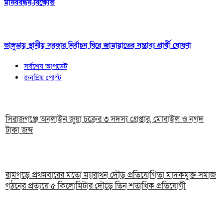
মানববন্ধন-বিক্ষোভ
ভাঙ্গুড়ায় স্থানীয় সরকার নির্বাচন ঘিরে জামায়াতের সম্ভাব্য প্রার্থী ঘোষণা
সর্বশেষ আপডেট
জনপ্রিয় পোস্ট
সিরাজগঞ্জে অনলাইন জুয়া চক্রের ৩ সদস্য গ্রেপ্তার, মোবাইল ও নগদ
টাকা জব্দ
রামগড়ে প্রথমবারের মতো ম্যারাথন দৌড় প্রতিযোগিতা মাদকমুক্ত সমাজ
গঠনের প্রত্যয়ে ৫ কিলোমিটার দৌড়ে তিন শতাধিক প্রতিযোগী