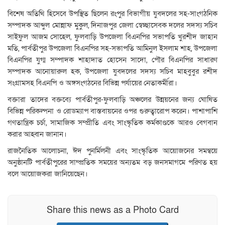
বিশেষ অতিথি হিসেবে উপস্থিত ছিলেন রংপুর বিভাগীয় যুবদলের সহ-সাংগঠনিক
সম্পাদক আব্দুল মোন্নাফ মুকুল, দিনাজপুর জেলা স্বেচ্ছাসেবক দলের সদস্য সচিব
সাইফুল আজম সোহেল, ফুলবাড়ি উপজেলা বিএনপির সভাপতি খুরশীদ জাহান
মতি, পার্বতীপুর উপজেলা বিএনপির সহ-সভাপতি আমিনুল ইসলাম শাহ, উপজেলা
বিএনপির যুগ্ম সম্পাদক শাহাদাত হোসেন সাদো, পৌর বিএনপির সাধারণ
সম্পাদক আনোয়ারুল হক, উপজেলা যুবদলের সদস্য সচিব মাহবুবুর রশীদ
সংগ্রামসহ বিএনপি ও অঙ্গসংগঠনের বিভিন্ন পর্যায়ের নেতাকর্মীরা।
বক্তারা তাদের বক্তব্যে পার্বতীপুর-ফুলবাড়ি অঞ্চলের উন্নয়নের জন্য ঘোষিত
বিভিন্ন পরিকল্পনা ও রোডম্যাপ বাস্তবায়নের ওপর গুরুত্বারোপ করেন। পাশাপাশি
গণতান্ত্রিক চর্চা, সামাজিক সম্প্রীতি এবং সাংস্কৃতিক কর্মকাণ্ডকে আরও বেগবান
করার আহ্বান জানান।
রাজনৈতিক আলোচনা, ঈদ পুনর্মিলনী এবং সাংস্কৃতিক আয়োজনের সমন্বয়ে
অনুষ্ঠানটি পার্বতীপুরের সাম্প্রতিক সময়ের অন্যতম বড় জনসমাগমে পরিণত হয়
বলে আয়োজকরা জানিয়েছেন।
Share this news as a Photo Card