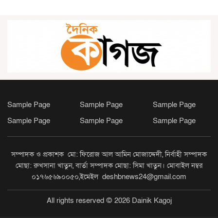
নাসিরনগরে ভেজাল ও নকল শিশুখাদ্যের
ছড়াছড়ি, স্বাস্থ্যঝুঁকিতে শিশু; অভিযানের
দাবি সচেতন মহলের
নোয়াখালীতে পৃথক ঘটনায় বিএনপি
নেতাসহ গুলিবিদ্ধ ২, জামায়াত অফিসে
হামলা-ভাঙচুর
Sample Page
Sample Page
Sample Page
সিরাজগঞ্জের তাড়াশে খাল থেকে
Sample Page
Sample Page
Sample Page
নিখোঁজ সিএনজিচালকের পচাগলা লাশ
উদ্ধার
সম্পাদক ও প্রকাশক মো: ফিরোজ আল আমিন মোজাদ্দেদী, নির্বাহী সম্পাদক
মোছা: রুখসানা খাতুন, বার্তা সম্পাদক মোছা: সিমা খাতুন। মোবাইল নম্বর
নিয়োগ বিজ্ঞপ্তি
০১৭৬৫৬৯০০৫০,ইমেইল deshbnews24@gmail.com
All rights reserved © 2026 Dainik Kagoj