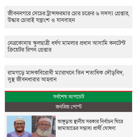
জীবননগরে সেচের ট্রান্সফরমার চোর চক্রের ৬ সদস্য গ্রেপ্তার,
উদ্ধার চোরাই যন্ত্রাংশ ও যানবাহন
নেত্রকোনায় স্কুলছাত্রী ধর্ষণ মামলার প্রধান আসামি কনটেন্ট
ক্রিয়েটর রিপন গ্রেপ্তার
রামগড়ে মাদকবিরোধী ম্যারাথনে তিন শতাধিক দৌড়বিদ,
সুস্থ জীবনধারার আহ্বান
সর্বশেষ আপডেট
জনপ্রিয় পোস্ট
ভাঙ্গুড়ায় স্থানীয় সরকার নির্বাচন ঘিরে
জামায়াতের সম্ভাব্য প্রার্থী ঘোষণা