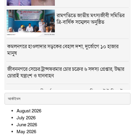
রামগতিতে জাতীয় মৎস্যজীবী সমিতির
ত্রি-বার্ষিক সম্মেলন অনুষ্ঠিত
কমলনগরে হাওলাদার সড়কের বেহাল দশা, দুর্ভোগে ১০ হাজার
মানুষ
জীবননগরে সেচের ট্রান্সফরমার চোর চক্রের ৬ সদস্য গ্রেপ্তার, উদ্ধার
চোরাই যন্ত্রাংশ ও যানবাহন
নেত্রকোনায় স্কুলছাত্রী ধর্ষণ মামলার প্রধান আসামি কনটেন্ট ক্রিয়েটর
রিপন গ্রেপ্তার
আর্কাইভস
August 2026
রামগড়ে মাদকবিরোধী ম্যারাথনে তিন শতাধিক দৌড়বিদ, সুস্থ
July 2026
জীবনধারার আহ্বান
June 2026
May 2026