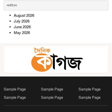
প্রতিমন্ত্রী
আর্কাইভস
August 2026
সোনারগাঁওয়ে অটোরিকশাচালকের
July 2026
মৃত্যুর ঘটনায় হত্যার বিচারের দাবিতে
June 2026
মানববন্ধন-বিক্ষোভ
May 2026
ভাঙ্গুড়ায় স্থানীয় সরকার নির্বাচন ঘিরে
জামায়াতের সম্ভাব্য প্রার্থী ঘোষণা
রামগতিতে জাতীয় মৎস্যজীবী সমিতির
ত্রি-বার্ষিক সম্মেলন অনুষ্ঠিত
Sample Page
Sample Page
Sample Page
কমলনগরে হাওলাদার সড়কের বেহাল
Sample Page
Sample Page
Sample Page
দশা, দুর্ভোগে ১০ হাজার মানুষ