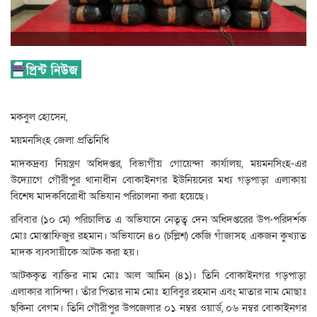
মকবুল হোসেন,
ময়মনসিংহ জেলা প্রতিনিধি
মাদকদ্রব্য নিয়ন্ত্রণ অধিদপ্তর, বিভাগীয় গোয়েন্দা কার্যালয়, ময়মনসিংহ-এর
উদ্যোগে গৌরীপুর থানাধীন বোকাইনগর ইউনিয়নের মধ্য গড়পাড়া এলাকায়
বিশেষ মাদকবিরোধী অভিযান পরিচালনা করা হয়েছে।
রবিবার (১০ মে) পরিচালিত এ অভিযানে নেতৃত্ব দেন অধিদপ্তরের উপ-পরিদর্শক
মোঃ মোস্তাফিজুর রহমান। অভিযানে ৪০ (চল্লিশ) কেজি গাঁজাসহ একজন কুখ্যাত
মাদক ব্যবসায়ীকে আটক করা হয়।
আটককৃত ব্যক্তির নাম মোঃ আল আমিন (৪১)। তিনি বোকাইনগর গড়পাড়া
এলাকার বাসিন্দা। তাঁর পিতার নাম মোঃ হাবিবুর রহমান এবং মাতার নাম মোছাঃ
ছকিনা বেগম। তিনি গৌরীপুর উপজেলার ০১ নম্বর ওয়ার্ড, ০৬ নম্বর বোকাইনগর