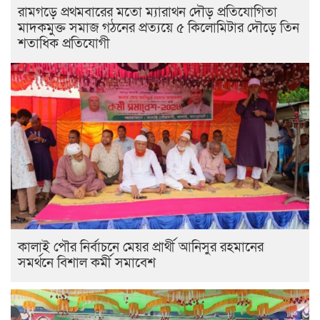
রামগড়ে প্রথমবারের মতো ম্যারাথন দৌড় প্রতিযোগিতা
মাদকমুক্ত সমাজ গঠনের প্রত্যয়ে ৫ কিলোমিটার দৌড়ে তিন
শতাধিক প্রতিযোগী
কালাই পৌর নির্বাচনে মেয়র প্রার্থী আনিসুর রহমানের
সমর্থনে বিশাল কর্মী সমাবেশ