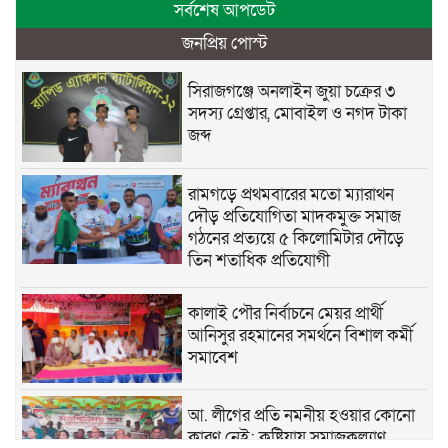
সর্বশেষ আপডেট
জনপ্রিয় পোস্ট
সিরাজগঞ্জে অনলাইন জুয়া চক্রের ৩
সদস্য গ্রেপ্তার, মোবাইল ও নগদ টাকা
জব্দ
রামগড়ে প্রথমবারের মতো ম্যারাথন
দৌড় প্রতিযোগিতা মাদকমুক্ত সমাজ
গঠনের প্রত্যয়ে ৫ কিলোমিটার দৌড়ে
তিন শতাধিক প্রতিযোগী
কালাই পৌর নির্বাচনে মেয়র প্রার্থী
আনিসুর রহমানের সমর্থনে বিশাল কর্মী
সমাবেশ
আ. লীগের প্রতি নমনীয় হওয়ার কোনো
কারণ নেই: কুষ্টিয়ায় সমাজকল্যাণ