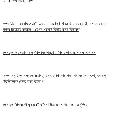
রুমার শপথ গ্রহণ সম্পন্ন
শপথ নিলেন সংরক্ষিত নারী আসনের এমপি বিথিকা বিনতে হোসাইন: শেরেবাংলা
নগরে জিয়াউর রহমান ও বেগম খালেদা জিয়ার কবর জিয়ারত
লংগদুতে প্রাণনাশের হুমকি: নিরাপত্তা ও বিচার দাবিতে সংবাদ সম্মেলন
দক্ষিণ নড়াইলে মাদকের ভয়াবহ বিস্তার, কিশোর গ্যাং গঠনের আশঙ্কা, শুভরাড়া
ইউনিয়নকে কেন্দ্র করে উদ্বেগ
লংগদুতে দিনব্যাপী কৃষক GAP সার্টিফিকেশন প্রশিক্ষণ অনুষ্ঠিত