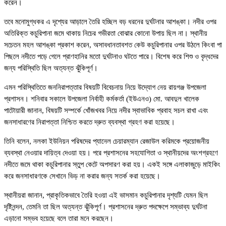
করেন।
তবে মনোমুগ্ধকর এ দৃশ্যের আড়ালে তৈরি হচ্ছিল বড় ধরনের দুর্ঘটনার আশঙ্কা। নদীর ওপর
অতিরিক্ত কচুরিপানা জমে থাকায় নিচের গভীরতা বোঝার কোনো উপায় ছিল না। স্থানীয়
সচেতন মহল আশঙ্কা প্রকাশ করেন, অসাবধানতাবশত কেউ কচুরিপানার ওপর উঠলে কিংবা পা
পিছলে নদীতে পড়ে গেলে প্রাণহানির মতো দুর্ঘটনাও ঘটতে পারে। বিশেষ করে শিশু ও বৃদ্ধদের
জন্য পরিস্থিতি ছিল অত্যন্ত ঝুঁকিপূর্ণ।
এমন পরিস্থিতিতে জননিরাপত্তার বিষয়টি বিবেচনায় নিয়ে উদ্যোগ নেয় রায়গঞ্জ উপজেলা
প্রশাসন। শনিবার সকালে উপজেলা নির্বাহী কর্মকর্তা (ইউএনও) মো. আবদুল খালেক
পাটোয়ারী জানান, বিষয়টি সম্পর্কে খোঁজখবর নিয়ে নদীর স্বাভাবিক প্রবাহ সচল রাখা এবং
জনসাধারণের নিরাপত্তা নিশ্চিত করতে দ্রুত ব্যবস্থা গ্রহণ করা হয়েছে।
তিনি বলেন, নলকা ইউনিয়ন পরিষদের প্যানেল চেয়ারম্যান রেজাউল করিমকে প্রয়োজনীয়
ব্যবস্থা নেওয়ার দায়িত্ব দেওয়া হয়। পরে প্রশাসনের সহযোগিতা ও স্থানীয়দের অংশগ্রহণে
নদীতে জমে থাকা কচুরিপানার স্তুপ কেটে অপসারণ করা হয়। একই সঙ্গে এলাকাজুড়ে মাইকিং
করে জনসাধারণকে সেখানে ভিড় না করার জন্য সতর্ক করা হয়েছে।
স্থানীয়রা জানান, প্রাকৃতিকভাবে তৈরি হওয়া এই ভাসমান কচুরিপানার দৃশ্যটি যেমন ছিল
দৃষ্টিনন্দন, তেমনি তা ছিল অত্যন্ত ঝুঁকিপূর্ণ। প্রশাসনের দ্রুত পদক্ষেপে সম্ভাব্য দুর্ঘটনা
এড়ানো সম্ভব হয়েছে বলে তারা মনে করছেন।