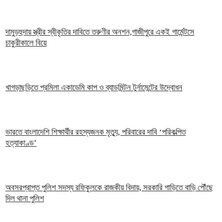
দামুড়হুদায় স্ত্রীর স্বীকৃতির দাবিতে তরুণীর অনশন,গাজীপুরে একই গার্মেন্টসে
চাকুরীকালে বিয়ে
খাগড়াছড়িতে প্রমিলা একাডেমি কাপ ও ব্যাডমিন্টন টুর্নামেন্টের উদ্বোধন
ভারতে বাংলাদেশি শিক্ষার্থীর রহস্যজনক মৃত্যু, পরিবারের দাবি ‘পরিকল্পিত
হত্যাকাণ্ড’
অবসরপ্রাপ্ত পুলিশ সদস্য রফিকুলকে রাজকীয় বিদায়, সরকারি গাড়িতে বাড়ি পৌঁছে
দিল থানা পুলিশ