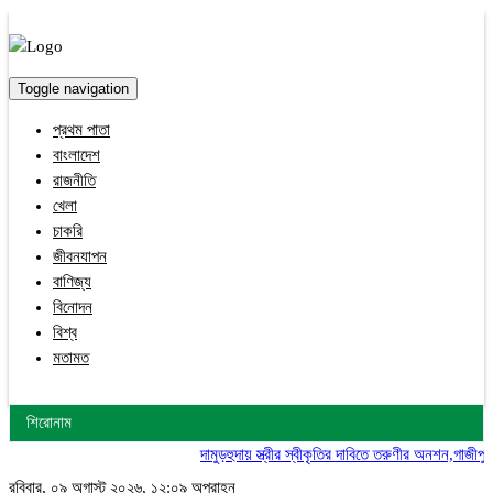
Toggle navigation
প্রথম পাতা
বাংলাদেশ
রাজনীতি
খেলা
চাকরি
জীবনযাপন
বাণিজ্য
বিনোদন
বিশ্ব
মতামত
শিরোনাম
দামুড়হুদায় স্ত্রীর স্বীকৃতির দাবিতে তরুণীর অনশন,গাজীপুরে এক
রবিবার, ০৯ অগাস্ট ২০২৬, ১২:০৯ অপরাহ্ন