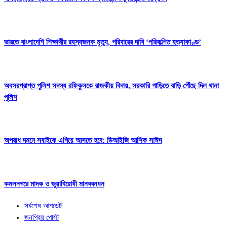
ভারতে বাংলাদেশি শিক্ষার্থীর রহস্যজনক মৃত্যু, পরিবারের দাবি ‘পরিকল্পিত হত্যাকাণ্ড’
অবসরপ্রাপ্ত পুলিশ সদস্য রফিকুলকে রাজকীয় বিদায়, সরকারি গাড়িতে বাড়ি পৌঁছে দিল থানা
পুলিশ
অপরাধ দমনে সবাইকে এগিয়ে আসতে হবে: ডিআইজি আশিক সাঈদ
কমলনগরে মাদক ও জুয়াবিরোধী মানববন্ধন
সর্বশেষ আপডেট
জনপ্রিয় পোস্ট