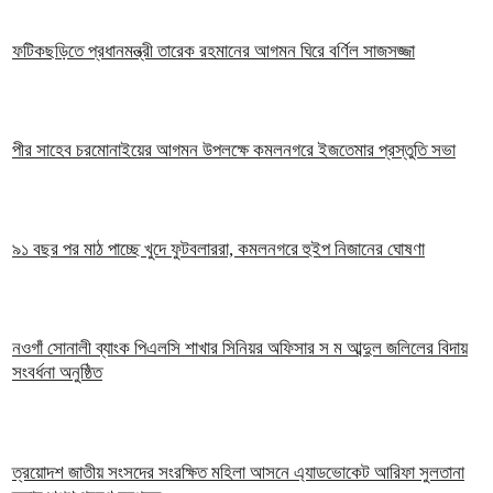
ফটিকছড়িতে প্রধানমন্ত্রী তারেক রহমানের আগমন ঘিরে বর্ণিল সাজসজ্জা
পীর সাহেব চরমোনাইয়ের আগমন উপলক্ষে কমলনগরে ইজতেমার প্রস্তুতি সভা
৯১ বছর পর মাঠ পাচ্ছে খুদে ফুটবলাররা, কমলনগরে হুইপ নিজানের ঘোষণা
নওগাঁ সোনালী ব্যাংক পিএলসি শাখার সিনিয়র অফিসার স ম আব্দুল জলিলের বিদায়
সংবর্ধনা অনুষ্ঠিত
ত্রয়োদশ জাতীয় সংসদের সংরক্ষিত মহিলা আসনে এ্যাডভোকেট আরিফা সুলতানা