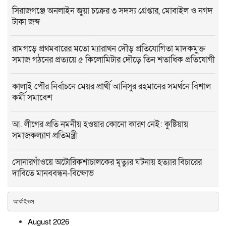
সিরাজগঞ্জে অনলাইন জুয়া চক্রের ৩ সদস্য গ্রেপ্তার, মোবাইল ও নগদ
টাকা জব্দ
রামগড়ে প্রথমবারের মতো ম্যারাথন দৌড় প্রতিযোগিতা মাদকমুক্ত
সমাজ গঠনের প্রত্যয়ে ৫ কিলোমিটার দৌড়ে তিন শতাধিক প্রতিযোগী
কালাই পৌর নির্বাচনে মেয়র প্রার্থী আনিসুর রহমানের সমর্থনে বিশাল
কর্মী সমাবেশ
আ. লীগের প্রতি নমনীয় হওয়ার কোনো কারণ নেই: কুষ্টিয়ায়
সমাজকল্যাণ প্রতিমন্ত্রী
সোনারগাঁওয়ে অটোরিকশাচালকের মৃত্যুর ঘটনায় হত্যার বিচারের
দাবিতে মানববন্ধন-বিক্ষোভ
ভাঙ্গুড়ায় স্থানীয় সরকার নির্বাচন ঘিরে জামায়াতের সম্ভাব্য প্রার্থী
আর্কাইভস
ঘোষণা
August 2026