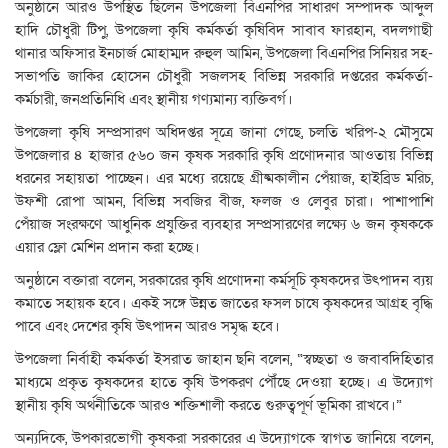
অনুষ্ঠানে আরও উপস্থিত ছিলেন উপজেলা বিএনপির সাধারণ সম্পাদক আব্দুল
হাদি চৌধুরী টিপু, উপজেলা কৃষি কর্মকর্তা কৃষিবিদ সাবাব ফারহান, বদলগাছী
থানার অফিসার ইনচার্জ মোহাম্মদ রুহুল আমিন, উপজেলা বিএনপির সিনিয়র সহ-
সভাপতি জাকির হোসেন চৌধুরী সজলসহ বিভিন্ন সরকারি দপ্তরের কর্মকর্তা-
কর্মচারী, জনপ্রতিনিধি এবং স্থানীয় গণ্যমান্য ব্যক্তিবর্গ।
উপজেলা কৃষি সম্প্রসারণ অধিদপ্তর সূত্রে জানা গেছে, চলতি খরিপ-২ মৌসুমে
উপজেলার ৪ হাজার ৫৬০ জন কৃষক সরকারি কৃষি প্রণোদনার আওতায় বিভিন্ন
ধরনের সহায়তা পাচ্ছেন। এর মধ্যে রয়েছে গ্রীষ্মকালীন পেঁয়াজ, হাইব্রিড মরিচ,
উফশী রোপা আমন, বিভিন্ন সবজির বীজ, ফলজ ও লেবুর চারা। পাশাপাশি
পেঁয়াজ সংরক্ষণে আধুনিক প্রযুক্তির ব্যবহার সম্প্রসারণের লক্ষ্যে ৬ জন কৃষককে
এয়ার ফ্লো মেশিন প্রদান করা হচ্ছে।
অনুষ্ঠানে বক্তারা বলেন, সরকারের কৃষি প্রণোদনা কর্মসূচি কৃষকদের উৎপাদন ব্যয়
কমাতে সহায়ক হবে। একই সঙ্গে উন্নত জাতের ফসল চাষে কৃষকদের আগ্রহ বৃদ্ধি
পাবে এবং দেশের কৃষি উৎপাদন আরও সমৃদ্ধ হবে।
উপজেলা নির্বাহী কর্মকর্তা ইসরাত জাহান ছনি বলেন, “স্বচ্ছতা ও জবাবদিহিতার
মাধ্যমে প্রকৃত কৃষকদের হাতে কৃষি উপকরণ পৌঁছে দেওয়া হচ্ছে। এ উদ্যোগ
স্থানীয় কৃষি অর্থনীতিকে আরও শক্তিশালী করতে গুরুত্বপূর্ণ ভূমিকা রাখবে।”
অন্যদিকে, উপকারভোগী কৃষকরা সরকারের এ উদ্যোগকে স্বাগত জানিয়ে বলেন,