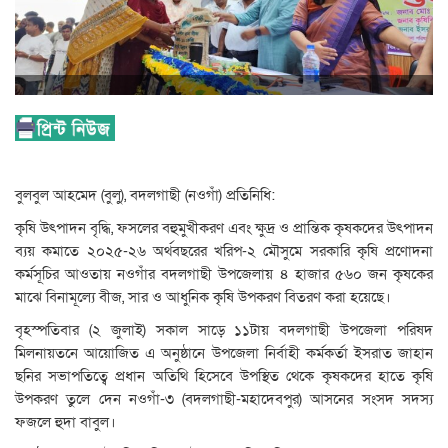
বুলবুল আহমেদ (বুলু), বদলগাছী (নওগাঁ) প্রতিনিধি:
কৃষি উৎপাদন বৃদ্ধি, ফসলের বহুমুখীকরণ এবং ক্ষুদ্র ও প্রান্তিক কৃষকদের উৎপাদন
ব্যয় কমাতে ২০২৫-২৬ অর্থবছরের খরিপ-২ মৌসুমে সরকারি কৃষি প্রণোদনা
কর্মসূচির আওতায় নওগাঁর বদলগাছী উপজেলায় ৪ হাজার ৫৬০ জন কৃষকের
মাঝে বিনামূল্যে বীজ, সার ও আধুনিক কৃষি উপকরণ বিতরণ করা হয়েছে।
বৃহস্পতিবার (২ জুলাই) সকাল সাড়ে ১১টায় বদলগাছী উপজেলা পরিষদ
মিলনায়তনে আয়োজিত এ অনুষ্ঠানে উপজেলা নির্বাহী কর্মকর্তা ইসরাত জাহান
ছনির সভাপতিত্বে প্রধান অতিথি হিসেবে উপস্থিত থেকে কৃষকদের হাতে কৃষি
উপকরণ তুলে দেন নওগাঁ-৩ (বদলগাছী-মহাদেবপুর) আসনের সংসদ সদস্য
ফজলে হুদা বাবুল।