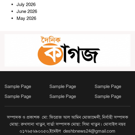
July 2026
রামগতিতে জাতীয় মৎস্যজীবী সমিতির
June 2026
ত্রি-বার্ষিক সম্মেলন অনুষ্ঠিত
May 2026
কমলনগরে হাওলাদার সড়কের বেহাল
দশা, দুর্ভোগে ১০ হাজার মানুষ
জীবননগরে সেচের ট্রান্সফরমার চোর
চক্রের ৬ সদস্য গ্রেপ্তার, উদ্ধার চোরাই
যন্ত্রাংশ ও যানবাহন
Sample Page
Sample Page
Sample Page
Sample Page
Sample Page
Sample Page
নেত্রকোনায় স্কুলছাত্রী ধর্ষণ মামলার
প্রধান আসামি কনটেন্ট ক্রিয়েটর রিপন
গ্রেপ্তার
সম্পাদক ও প্রকাশক মো: ফিরোজ আল আমিন মোজাদ্দেদী, নির্বাহী সম্পাদক
মোছা: রুখসানা খাতুন, বার্তা সম্পাদক মোছা: সিমা খাতুন। মোবাইল নম্বর
০১৭৬৫৬৯০০৫০,ইমেইল deshbnews24@gmail.com