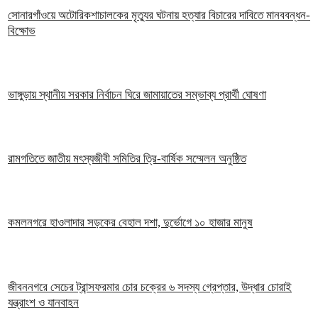
সোনারগাঁওয়ে অটোরিকশাচালকের মৃত্যুর ঘটনায় হত্যার বিচারের দাবিতে মানববন্ধন-
বিক্ষোভ
ভাঙ্গুড়ায় স্থানীয় সরকার নির্বাচন ঘিরে জামায়াতের সম্ভাব্য প্রার্থী ঘোষণা
রামগতিতে জাতীয় মৎস্যজীবী সমিতির ত্রি-বার্ষিক সম্মেলন অনুষ্ঠিত
কমলনগরে হাওলাদার সড়কের বেহাল দশা, দুর্ভোগে ১০ হাজার মানুষ
জীবননগরে সেচের ট্রান্সফরমার চোর চক্রের ৬ সদস্য গ্রেপ্তার, উদ্ধার চোরাই
যন্ত্রাংশ ও যানবাহন