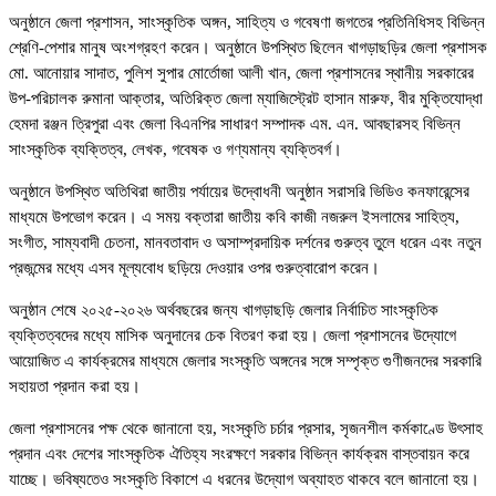
অনুষ্ঠানে জেলা প্রশাসন, সাংস্কৃতিক অঙ্গন, সাহিত্য ও গবেষণা জগতের প্রতিনিধিসহ বিভিন্ন
শ্রেণি-পেশার মানুষ অংশগ্রহণ করেন। অনুষ্ঠানে উপস্থিত ছিলেন খাগড়াছড়ির জেলা প্রশাসক
মো. আনোয়ার সাদাত, পুলিশ সুপার মোর্তোজা আলী খান, জেলা প্রশাসনের স্থানীয় সরকারের
উপ-পরিচালক রুমানা আক্তার, অতিরিক্ত জেলা ম্যাজিস্ট্রেট হাসান মারুফ, বীর মুক্তিযোদ্ধা
হেমদা রঞ্জন ত্রিপুরা এবং জেলা বিএনপির সাধারণ সম্পাদক এম. এন. আবছারসহ বিভিন্ন
সাংস্কৃতিক ব্যক্তিত্ব, লেখক, গবেষক ও গণ্যমান্য ব্যক্তিবর্গ।
অনুষ্ঠানে উপস্থিত অতিথিরা জাতীয় পর্যায়ের উদ্বোধনী অনুষ্ঠান সরাসরি ভিডিও কনফারেন্সের
মাধ্যমে উপভোগ করেন। এ সময় বক্তারা জাতীয় কবি কাজী নজরুল ইসলামের সাহিত্য,
সংগীত, সাম্যবাদী চেতনা, মানবতাবাদ ও অসাম্প্রদায়িক দর্শনের গুরুত্ব তুলে ধরেন এবং নতুন
প্রজন্মের মধ্যে এসব মূল্যবোধ ছড়িয়ে দেওয়ার ওপর গুরুত্বারোপ করেন।
অনুষ্ঠান শেষে ২০২৫-২০২৬ অর্থবছরের জন্য খাগড়াছড়ি জেলার নির্বাচিত সাংস্কৃতিক
ব্যক্তিত্বদের মধ্যে মাসিক অনুদানের চেক বিতরণ করা হয়। জেলা প্রশাসনের উদ্যোগে
আয়োজিত এ কার্যক্রমের মাধ্যমে জেলার সংস্কৃতি অঙ্গনের সঙ্গে সম্পৃক্ত গুণীজনদের সরকারি
সহায়তা প্রদান করা হয়।
জেলা প্রশাসনের পক্ষ থেকে জানানো হয়, সংস্কৃতি চর্চার প্রসার, সৃজনশীল কর্মকাণ্ডে উৎসাহ
প্রদান এবং দেশের সাংস্কৃতিক ঐতিহ্য সংরক্ষণে সরকার বিভিন্ন কার্যক্রম বাস্তবায়ন করে
যাচ্ছে। ভবিষ্যতেও সংস্কৃতি বিকাশে এ ধরনের উদ্যোগ অব্যাহত থাকবে বলে জানানো হয়।