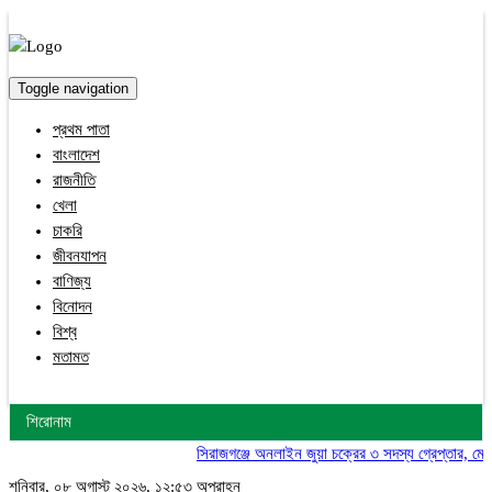
Toggle navigation
প্রথম পাতা
বাংলাদেশ
রাজনীতি
খেলা
চাকরি
জীবনযাপন
বাণিজ্য
বিনোদন
বিশ্ব
মতামত
শিরোনাম
সিরাজগঞ্জে অনলাইন জুয়া চক্রের ৩ সদস্য গ্রেপ্তার, মোবাইল
শনিবার, ০৮ অগাস্ট ২০২৬, ১২:৫৩ অপরাহ্ন