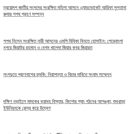
ত্রয়োদশ জাতীয় সংসদের সংরক্ষিত মহিলা আসনে এ্যাডভোকেট আরিফা সুলতানা
রুমার শপথ গ্রহণ সম্পন্ন
শপথ নিলেন সংরক্ষিত নারী আসনের এমপি বিথিকা বিনতে হোসাইন: শেরেবাংলা
নগরে জিয়াউর রহমান ও বেগম খালেদা জিয়ার কবর জিয়ারত
লংগদুতে প্রাণনাশের হুমকি: নিরাপত্তা ও বিচার দাবিতে সংবাদ সম্মেলন
দক্ষিণ নড়াইলে মাদকের ভয়াবহ বিস্তার, কিশোর গ্যাং গঠনের আশঙ্কা, শুভরাড়া
ইউনিয়নকে কেন্দ্র করে উদ্বেগ