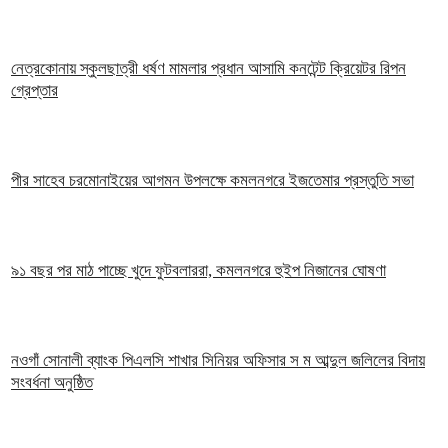
নেত্রকোনায় স্কুলছাত্রী ধর্ষণ মামলার প্রধান আসামি কনটেন্ট ক্রিয়েটর রিপন
গ্রেপ্তার
পীর সাহেব চরমোনাইয়ের আগমন উপলক্ষে কমলনগরে ইজতেমার প্রস্তুতি সভা
৯১ বছর পর মাঠ পাচ্ছে খুদে ফুটবলাররা, কমলনগরে হুইপ নিজানের ঘোষণা
নওগাঁ সোনালী ব্যাংক পিএলসি শাখার সিনিয়র অফিসার স ম আব্দুল জলিলের বিদায়
সংবর্ধনা অনুষ্ঠিত