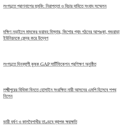
লংগদুতে প্রাণনাশের হুমকি: নিরাপত্তা ও বিচার দাবিতে সংবাদ সম্মেলন
দক্ষিণ নড়াইলে মাদকের ভয়াবহ বিস্তার, কিশোর গ্যাং গঠনের আশঙ্কা, শুভরাড়া
ইউনিয়নকে কেন্দ্র করে উদ্বেগ
লংগদুতে দিনব্যাপী কৃষক GAP সার্টিফিকেশন প্রশিক্ষণ অনুষ্ঠিত
লক্ষ্মীপুরের বিথিকা বিনতে হোসাইন সংরক্ষিত নারী আসনের এমপি হিসেবে শপথ
নিলেন
ভারী বর্ষণ ও কালবৈশাখীর তাণ্ডবে ব্যাপক ক্ষয়ক্ষতি