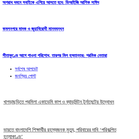
অপরাধ দমনে সবাইকে এগিয়ে আসতে হবে: ডিআইজি আশিক সাঈদ
কমলনগরে মাদক ও জুয়াবিরোধী মানববন্ধন
সীতাকুণ্ডে আগে পাওনা পরিশোধ, তারপর মিল হস্তান্তর: শ্রমিক নেতারা
সর্বশেষ আপডেট
জনপ্রিয় পোস্ট
খাগড়াছড়িতে প্রমিলা একাডেমি কাপ ও ব্যাডমিন্টন টুর্নামেন্টের উদ্বোধন
ভারতে বাংলাদেশি শিক্ষার্থীর রহস্যজনক মৃত্যু, পরিবারের দাবি ‘পরিকল্পিত
হত্যাকাণ্ড’