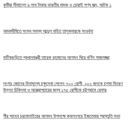
কুষ্টিয়া সীমান্তে ৬ লাখ টাকার ভারতীয় মাদক ও চোরাই পণ্য জব্দ, আটক ১
আদমদীঘিতে সংসদ সদস্য আব্দুল মহিত তালুকদারকে সংবর্ধনা
ফটিকছড়িতে প্রধানমন্ত্রী তারেক রহমানের আগমন ঘিরে বর্ণিল সাজসজ্জা
লংগদু জোনের বিনামূল্যে চক্ষুসেবা পেলেন ৭০০ রোগী, ২০০ জনকে চশমা বিতরণ
উন্নত চিকিৎসা ও অস্ত্রোপচারের জন্য ১৭৫ রোগীকে চট্টগ্রামে রেফার
পীর সাহেব চরমোনাইয়ের আগমন উপলক্ষে কমলনগরে ইজতেমার প্রস্তুতি সভা