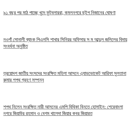
৯১ বছর পর মাঠ পাচ্ছে খুদে ফুটবলাররা, কমলনগরে হুইপ নিজানের ঘোষণা
নওগাঁ সোনালী ব্যাংক পিএলসি শাখার সিনিয়র অফিসার স ম আব্দুল জলিলের বিদায়
সংবর্ধনা অনুষ্ঠিত
ত্রয়োদশ জাতীয় সংসদের সংরক্ষিত মহিলা আসনে এ্যাডভোকেট আরিফা সুলতানা
রুমার শপথ গ্রহণ সম্পন্ন
শপথ নিলেন সংরক্ষিত নারী আসনের এমপি বিথিকা বিনতে হোসাইন: শেরেবাংলা
নগরে জিয়াউর রহমান ও বেগম খালেদা জিয়ার কবর জিয়ারত