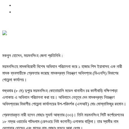
মকবুল হোসেন, ময়মনসিংহ জেলা প্রতিনিধি :
ময়মনসিংহে মাদকবিরোধী বিশেষ অভিযান পরিচালনা করে ১ হাজার পিস ইয়াবাসহ এক নারী
মাদক ব্যবসায়ীকে গ্রেফতার করেছে মাদকদ্রব্য নিয়ন্ত্রণ অধিদপ্তর (ডিএনসি) বিভাগের
গোয়েন্দা কার্যালয়।
শুক্রবার (৮ মে) দুপুরে ময়মনসিংহ কোতোয়ালি মডেল থানাধীন চর কালীবাড়ি দক্ষিণপাড়া
এলাকায় এ অভিযান পরিচালনা করা হয়। অভিযানে নেতৃত্ব দেন মাদকদ্রব্য নিয়ন্ত্রণ
অধিদপ্তরের বিভাগীয় গোয়েন্দা কার্যালয়ের উপ-পরিদর্শক (এসআই) মোঃ মোস্তাফিজুর রহমান।
গ্রেফতারকৃত নারী হলেন মোছাঃ সুবর্না আক্তার (৩৩)। তিনি ময়মনসিংহ সিটি কর্পোরেশনের
১৮ নম্বর ওয়ার্ডের পাটগুদাম (রেলওয়ে নিউ কলোনী) এলাকার বাসিন্দা। তার স্বামীর নাম
দেলোয়ার হোসেন এবং মায়ের নাম মোছাঃ হুসনে আরা বেগম।