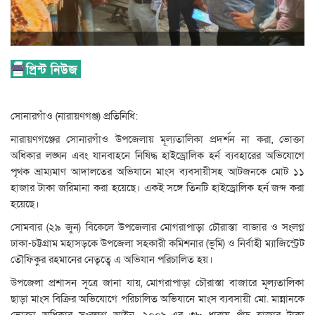
সোনারগাঁও (নারায়ণগঞ্জ) প্রতিনিধি:
নারায়ণগঞ্জের সোনারগাঁও উপজেলায় মূল্যতালিকা প্রদর্শন না করা, ভোক্তা
অধিকার লঙ্ঘন এবং যানবাহনে নিষিদ্ধ হাইড্রোলিক হর্ন ব্যবহারের অভিযোগে
পৃথক ভ্রাম্যমাণ আদালতের অভিযানে মাংস ব্যবসায়ীসহ আটজনকে মোট ১১
হাজার টাকা জরিমানা করা হয়েছে। একই সঙ্গে তিনটি হাইড্রোলিক হর্ন জব্দ করা
হয়েছে।
সোমবার (২৯ জুন) বিকেলে উপজেলার মোগরাপাড়া চৌরাস্তা বাজার ও সংলগ্ন
ঢাকা-চট্টগ্রাম মহাসড়কে উপজেলা সহকারী কমিশনার (ভূমি) ও নির্বাহী ম্যাজিস্ট্রেট
তৌফিকুর রহমানের নেতৃত্বে এ অভিযান পরিচালিত হয়।
উপজেলা প্রশাসন সূত্রে জানা যায়, মোগরাপাড়া চৌরাস্তা বাজারে মূল্যতালিকা
ছাড়া মাংস বিক্রির অভিযোগে পরিচালিত অভিযানে মাংস ব্যবসায়ী মো. মান্নানকে