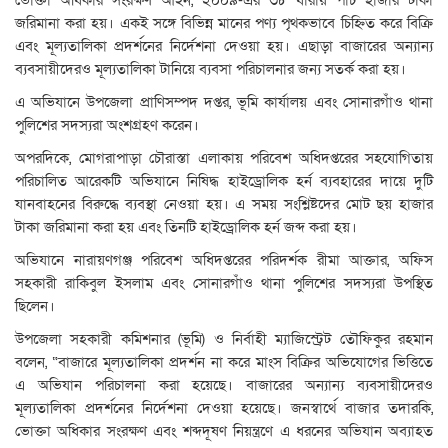
ভোক্তা অধিকার সংরক্ষণ আইন, ২০০৯-এর ৩৮ ধারায় পাঁচ হাজার টাকা
জরিমানা করা হয়। একই সঙ্গে বিভিন্ন মানের পণ্য পৃথকভাবে চিহ্নিত করে বিক্রি
এবং মূল্যতালিকা প্রদর্শনের নির্দেশনা দেওয়া হয়। এছাড়া বাজারের অন্যান্য
ব্যবসায়ীদেরও মূল্যতালিকা টানিয়ে ব্যবসা পরিচালনার জন্য সতর্ক করা হয়।
এ অভিযানে উপজেলা প্রাণিসম্পদ দপ্তর, ভূমি কার্যালয় এবং সোনারগাঁও থানা
পুলিশের সদস্যরা অংশগ্রহণ করেন।
অপরদিকে, মোগরাপাড়া চৌরাস্তা এলাকায় পরিবেশ অধিদপ্তরের সহযোগিতায়
পরিচালিত আরেকটি অভিযানে নিষিদ্ধ হাইড্রোলিক হর্ন ব্যবহারের দায়ে দুটি
যানবাহনের বিরুদ্ধে ব্যবস্থা নেওয়া হয়। এ সময় সংশ্লিষ্টদের মোট ছয় হাজার
টাকা জরিমানা করা হয় এবং তিনটি হাইড্রোলিক হর্ন জব্দ করা হয়।
অভিযানে নারায়ণগঞ্জ পরিবেশ অধিদপ্তরের পরিদর্শক রীমা আক্তার, অফিস
সহকারী রাকিবুল ইসলাম এবং সোনারগাঁও থানা পুলিশের সদস্যরা উপস্থিত
ছিলেন।
উপজেলা সহকারী কমিশনার (ভূমি) ও নির্বাহী ম্যাজিস্ট্রেট তৌফিকুর রহমান
বলেন, “বাজারে মূল্যতালিকা প্রদর্শন না করে মাংস বিক্রির অভিযোগের ভিত্তিতে
এ অভিযান পরিচালনা করা হয়েছে। বাজারের অন্যান্য ব্যবসায়ীদেরও
মূল্যতালিকা প্রদর্শনের নির্দেশনা দেওয়া হয়েছে। জনস্বার্থে বাজার তদারকি,
ভোক্তা অধিকার সংরক্ষণ এবং শব্দদূষণ নিয়ন্ত্রণে এ ধরনের অভিযান অব্যাহত