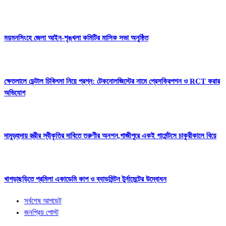
ময়মনসিংহে জেলা আইন-শৃঙ্খলা কমিটির মাসিক সভা অনুষ্ঠিত
ক্ষেতলালে ডেন্টাল চিকিৎসা নিয়ে প্রশ্ন: টেকনোলজিস্টের নামে প্রেসক্রিপশন ও RCT করার
অভিযোগ
দামুড়হুদায় স্ত্রীর স্বীকৃতির দাবিতে তরুণীর অনশন,গাজীপুরে একই গার্মেন্টসে চাকুরীকালে বিয়ে
খাগড়াছড়িতে প্রমিলা একাডেমি কাপ ও ব্যাডমিন্টন টুর্নামেন্টের উদ্বোধন
সর্বশেষ আপডেট
জনপ্রিয় পোস্ট