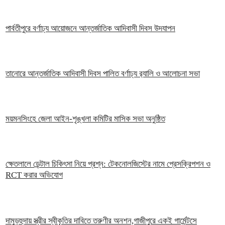
পার্বতীপুরে বর্ণাঢ্য আয়োজনে আন্তর্জাতিক আদিবাসী দিবস উদযাপন
তানোরে আন্তর্জাতিক আদিবাসী দিবস পালিত বর্ণাঢ্য র‍্যালি ও আলোচনা সভা
ময়মনসিংহে জেলা আইন-শৃঙ্খলা কমিটির মাসিক সভা অনুষ্ঠিত
ক্ষেতলালে ডেন্টাল চিকিৎসা নিয়ে প্রশ্ন: টেকনোলজিস্টের নামে প্রেসক্রিপশন ও
RCT করার অভিযোগ
দামুড়হুদায় স্ত্রীর স্বীকৃতির দাবিতে তরুণীর অনশন,গাজীপুরে একই গার্মেন্টসে