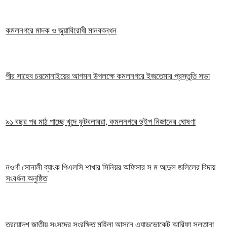
কমলনগরে মাদক ও জুয়াবিরোধী মানববন্ধন
পীর সাহেব চরমোনাইয়ের আগমন উপলক্ষে কমলনগরে ইজতেমার প্রস্তুতি সভা
৯১ বছর পর মাঠ পাচ্ছে খুদে ফুটবলাররা, কমলনগরে হুইপ নিজানের ঘোষণা
নওগাঁ সোনালী ব্যাংক পিএলসি শাখার সিনিয়র অফিসার স ম আব্দুল জলিলের বিদায়
সংবর্ধনা অনুষ্ঠিত
ত্রয়োদশ জাতীয় সংসদের সংরক্ষিত মহিলা আসনে এ্যাডভোকেট আরিফা সুলতানা