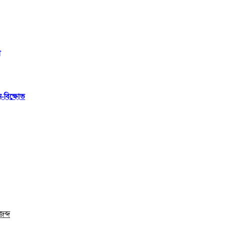
ী
ন-বিক্ষোভ
জব্দ