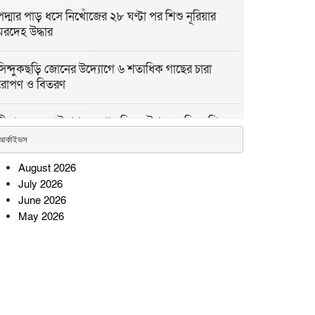
পদ্মার পাড় ধসে নিখোঁজের ২৮ ঘণ্টা পর শিশু নূরিয়ার
মরদেহ উদ্ধার
সিন্দুকছড়ি জোনের উদ্যোগে ৬ শতাধিক গাছের চারা
রোপণ ও বিতরণ
সীতাকুণ্ডে জুলাই গণঅভ্যুত্থান দিবস উপলক্ষে বিএনপির
বিজয় মিছিল ও সমাবেশ
আর্কাইভস
August 2026
রামগতিতে প্রেমের সম্পর্কের পর
July 2026
ধর্ষণ মামলা: নিরপেক্ষ তদন্তের
June 2026
দাবি অভিযুক্তের পরিবারের
May 2026
সোনারগাঁওয়ে বিশ্ব মাতৃদুগ্ধ সপ্তাহ
উপলক্ষে বর্ণাঢ্য র‍্যালি ও
সচেতনতামূলক কর্মসূচি
উল্লাপাড়ায় র‌্যাবের অভিযানে ১০৪