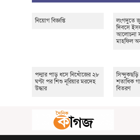
নিয়োগ বিজ্ঞপ্তি
লংগদুতে জু
দিবসে ইস
আলোচনা স
মাহফিল অন
পদ্মার পাড় ধসে নিখোঁজের ২৮
সিন্দুকছড়
ঘণ্টা পর শিশু নূরিয়ার মরদেহ
শতাধিক গা
উদ্ধার
বিতরণ