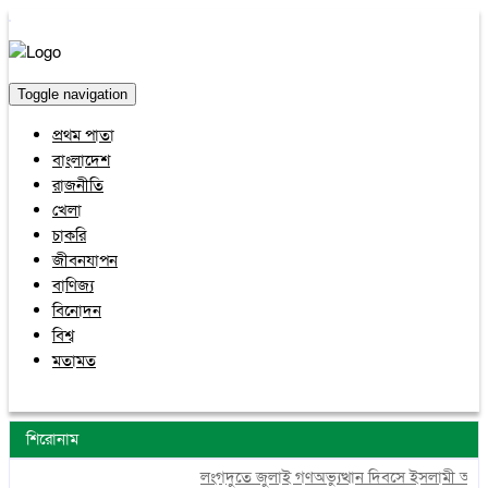
Toggle navigation
প্রথম পাতা
বাংলাদেশ
রাজনীতি
খেলা
চাকরি
জীবনযাপন
বাণিজ্য
বিনোদন
বিশ্ব
মতামত
শিরোনাম
লংগদুতে জুলাই গণঅভ্যুত্থান দিবসে ইসলামী আন্