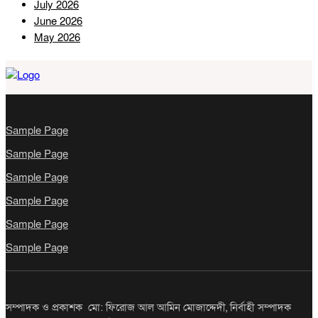
July 2026
রামগতিতে প্রেমের সম্পর্কের পর ধর্ষণ মামলা: নিরপেক্ষ তদন্তের দাবি
June 2026
অভিযুক্তের পরিবারের
May 2026
সোনারগাঁওয়ে বিশ্ব মাতৃদুগ্ধ সপ্তাহ
উপলক্ষে বর্ণাঢ্য র‍্যালি ও সচেতনতামূলক
কর্মসূচি
Sample Page
Sample Page
Sample Page
উল্লাপাড়ায় র‌্যাবের অভিযানে ১০৪ বোতল
স্ক্যাফসহ নারী মাদক ব্যবসায়ী গ্রেপ্তার
Sample Page
Sample Page
Sample Page
লংগদুর বিভিন্ন শিক্ষা প্রতিষ্ঠানে যথাযোগ্য
মর্যাদায় জুলাই দিবস পালিত
সম্পাদক ও প্রকাশক মো: ফিরোজ আল আমিন মোজাদ্দেদী, নির্বাহী সম্পাদক