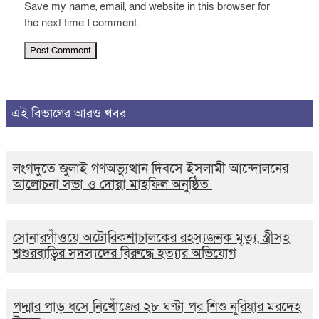
Save my name, email, and website in this browser for
the next time I comment.
এই বিভাগের আরও খবর
লংগদুতে জুলাই গণঅভ্যুত্থান দিবসে ইসলামী আন্দোলনের
আলোচনা সভা ও দোয়া মাহফিল অনুষ্ঠিত
সোনারগাঁওয়ে অটোরিকশাচালকের রহস্যজনক মৃত্যু, স্ত্রীসহ
শ্বশুরবাড়ির সদস্যদের বিরুদ্ধে হত্যার অভিযোগ
পদ্মার পাড় ধসে নিখোঁজের ২৮ ঘণ্টা পর শিশু নূরিয়ার মরদেহ