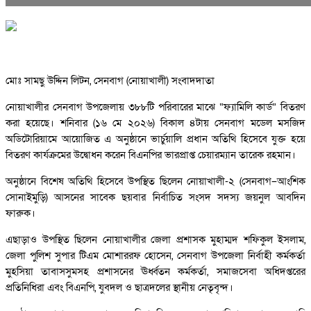
মোঃ সামছু উদ্দিন লিটন, সেনবাগ (নোয়াখালী) সংবাদদাতা
নোয়াখালীর সেনবাগ উপজেলায় ৩৮৮টি পরিবারের মাঝে “ফ্যামিলি কার্ড” বিতরণ
করা হয়েছে। শনিবার (১৬ মে ২০২৬) বিকাল ৪টায় সেনবাগ মডেল মসজিদ
অডিটোরিয়ামে আয়োজিত এ অনুষ্ঠানে ভার্চুয়ালি প্রধান অতিথি হিসেবে যুক্ত হয়ে
বিতরণ কার্যক্রমের উদ্বোধন করেন বিএনপির ভারপ্রাপ্ত চেয়ারম্যান তারেক রহমান।
অনুষ্ঠানে বিশেষ অতিথি হিসেবে উপস্থিত ছিলেন নোয়াখালী-২ (সেনবাগ–আংশিক
সোনাইমুড়ি) আসনের সাবেক ছয়বার নির্বাচিত সংসদ সদস্য জয়নুল আবদিন
ফারুক।
এছাড়াও উপস্থিত ছিলেন নোয়াখালীর জেলা প্রশাসক মুহাম্মদ শফিকুল ইসলাম,
জেলা পুলিশ সুপার টিএম মোশাররফ হোসেন, সেনবাগ উপজেলা নির্বাহী কর্মকর্তা
মুহসিয়া তাবাসসুমসহ প্রশাসনের ঊর্ধ্বতন কর্মকর্তা, সমাজসেবা অধিদপ্তরের
প্রতিনিধিরা এবং বিএনপি, যুবদল ও ছাত্রদলের স্থানীয় নেতৃবৃন্দ।