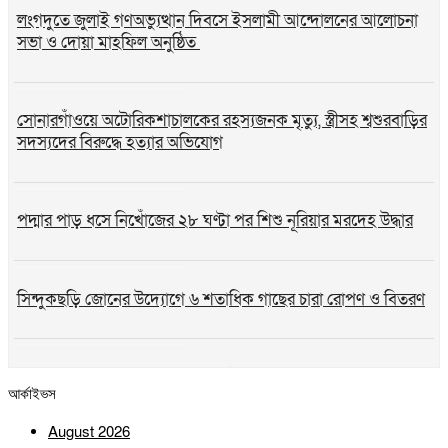
লংগদুতে জুলাই গণঅভ্যুত্থান দিবসে ইসলামী আন্দোলনের আলোচনা
সভা ও দোয়া মাহফিল অনুষ্ঠিত
সোনারগাঁওয়ে অটোরিকশাচালকের রহস্যজনক মৃত্যু, স্ত্রীসহ শ্বশুরবাড়ির
সদস্যদের বিরুদ্ধে হত্যার অভিযোগ
পদ্মার পাড় ধসে নিখোঁজের ২৮ ঘণ্টা পর শিশু নূরিয়ার মরদেহ উদ্ধার
সিন্দুকছড়ি জোনের উদ্যোগে ৬ শতাধিক গাছের চারা রোপণ ও বিতরণ
সীতাকুণ্ডে জুলাই গণঅভ্যুত্থান দিবস উপলক্ষে বিএনপির বিজয় মিছিল
আর্কাইভস
ও সমাবেশ
August 2026