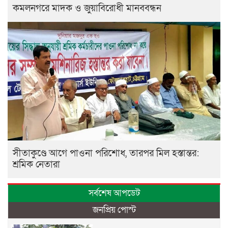
কমলনগরে মাদক ও জুয়াবিরোধী মানববন্ধন
সীতাকুণ্ডে আগে পাওনা পরিশোধ, তারপর মিল হস্তান্তর:
শ্রমিক নেতারা
সর্বশেষ আপডেট
জনপ্রিয় পোস্ট