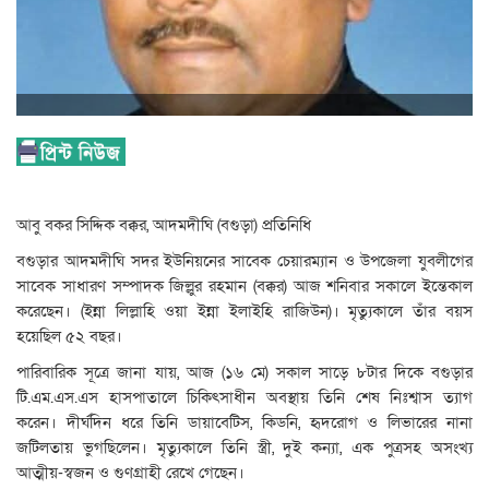
আবু বকর সিদ্দিক বক্কর, আদমদীঘি (বগুড়া) প্রতিনিধি
বগুড়ার আদমদীঘি সদর ইউনিয়নের সাবেক চেয়ারম্যান ও উপজেলা যুবলীগের
সাবেক সাধারণ সম্পাদক জিল্লুর রহমান (বক্কর) আজ শনিবার সকালে ইন্তেকাল
করেছেন। (ইন্না লিল্লাহি ওয়া ইন্না ইলাইহি রাজিউন)। মৃত্যুকালে তাঁর বয়স
হয়েছিল ৫২ বছর।
পারিবারিক সূত্রে জানা যায়, আজ (১৬ মে) সকাল সাড়ে ৮টার দিকে বগুড়ার
টি.এম.এস.এস হাসপাতালে চিকিৎসাধীন অবস্থায় তিনি শেষ নিঃশ্বাস ত্যাগ
করেন। দীর্ঘদিন ধরে তিনি ডায়াবেটিস, কিডনি, হৃদরোগ ও লিভারের নানা
জটিলতায় ভুগছিলেন। মৃত্যুকালে তিনি স্ত্রী, দুই কন্যা, এক পুত্রসহ অসংখ্য
আত্মীয়-স্বজন ও গুণগ্রাহী রেখে গেছেন।