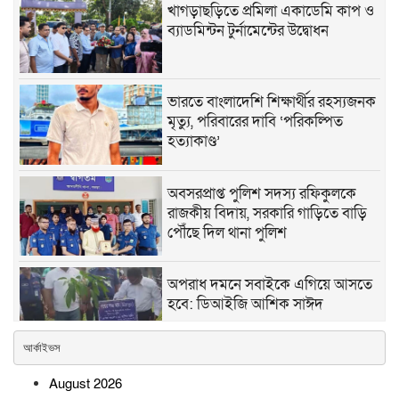
খাগড়াছড়িতে প্রমিলা একাডেমি কাপ ও
ব্যাডমিন্টন টুর্নামেন্টের উদ্বোধন
ভারতে বাংলাদেশি শিক্ষার্থীর রহস্যজনক
মৃত্যু, পরিবারের দাবি ‘পরিকল্পিত
হত্যাকাণ্ড’
অবসরপ্রাপ্ত পুলিশ সদস্য রফিকুলকে
রাজকীয় বিদায়, সরকারি গাড়িতে বাড়ি
পৌঁছে দিল থানা পুলিশ
অপরাধ দমনে সবাইকে এগিয়ে আসতে
হবে: ডিআইজি আশিক সাঈদ
আর্কাইভস
কমলনগরে মাদক ও জুয়াবিরোধী
August 2026
মানববন্ধন