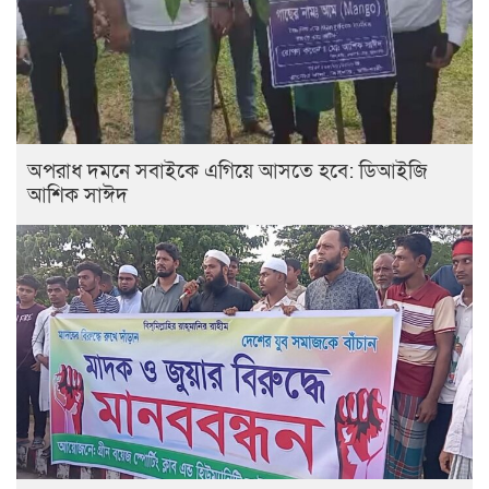
অপরাধ দমনে সবাইকে এগিয়ে আসতে হবে: ডিআইজি
আশিক সাঈদ