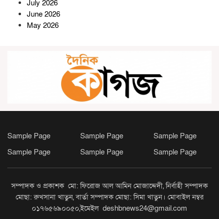
July 2026
June 2026
May 2026
সীতাকুণ্ডে আগে পাওনা পরিশোধ,
তারপর মিল হস্তান্তর: শ্রমিক নেতারা
কুষ্টিয়া সীমান্তে ৬ লাখ টাকার ভারতীয়
মাদক ও চোরাই পণ্য জব্দ, আটক ১
Sample Page
Sample Page
Sample Page
আদমদীঘিতে সংসদ সদস্য আব্দুল
মহিত তালুকদারকে সংবর্ধনা
Sample Page
Sample Page
Sample Page
সম্পাদক ও প্রকাশক মো: ফিরোজ আল আমিন মোজাদ্দেদী, নির্বাহী সম্পাদক
ফটিকছড়িতে প্রধানমন্ত্রী তারেক
মোছা: রুখসানা খাতুন, বার্তা সম্পাদক মোছা: সিমা খাতুন। মোবাইল নম্বর
রহমানের আগমন ঘিরে বর্ণিল সাজসজ্জা
০১৭৬৫৬৯০০৫০,ইমেইল deshbnews24@gmail.com