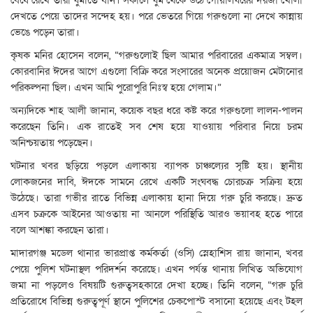
বেঁধে রেখে তারা ঘুমাতে যান। সকালে ঘুম থেকে উঠে গোয়ালঘরের দরজা খোলা
দেখতে পেয়ে তাদের সন্দেহ হয়। পরে ভেতরে গিয়ে গরুগুলো না দেখে কান্নায়
ভেঙে পড়েন তারা।
কৃষক মনির হোসেন বলেন, “গরুগুলোই ছিল আমার পরিবারের একমাত্র সম্বল।
কোরবানির ঈদের আগে এগুলো বিক্রি করে সংসারের অনেক প্রয়োজন মেটানোর
পরিকল্পনা ছিল। এখন আমি পুরোপুরি নিঃস্ব হয়ে গেলাম।”
অন্যদিকে শাহ আলী জানান, কয়েক বছর ধরে কষ্ট করে গরুগুলো লালন-পালন
করেছেন তিনি। এক রাতেই সব শেষ হয়ে যাওয়ায় পরিবার নিয়ে চরম
অনিশ্চয়তায় পড়েছেন।
ঘটনার খবর ছড়িয়ে পড়লে এলাকায় ব্যাপক চাঞ্চল্যের সৃষ্টি হয়। স্থানীয়
লোকজনের দাবি, ঈদকে সামনে রেখে একটি সংঘবদ্ধ চোরচক্র সক্রিয় হয়ে
উঠেছে। তারা গভীর রাতে বিভিন্ন এলাকায় হানা দিয়ে গরু চুরি করছে। দ্রুত
এসব চক্রকে আইনের আওতায় না আনলে পরিস্থিতি আরও ভয়াবহ হতে পারে
বলে আশঙ্কা করছেন তারা।
মাদারগঞ্জ মডেল থানার ভারপ্রাপ্ত কর্মকর্তা (ওসি) স্নেহাশিস রায় জানান, খবর
পেয়ে পুলিশ ঘটনাস্থল পরিদর্শন করেছে। এখন পর্যন্ত থানায় লিখিত অভিযোগ
জমা না পড়লেও বিষয়টি গুরুত্বসহকারে দেখা হচ্ছে। তিনি বলেন, “গরু চুরি
প্রতিরোধে বিভিন্ন গুরুত্বপূর্ণ স্থানে পুলিশের চেকপোস্ট বসানো হয়েছে এবং টহল