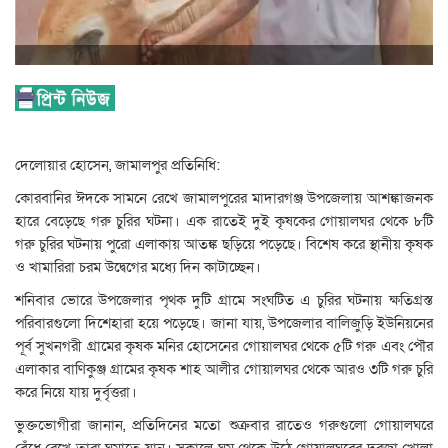
দেলোয়ার হোসেন, জামালপুর প্রতিনিধি:
কোরবানির ঈদকে সামনে রেখে জামালপুরের মাদারগঞ্জ উপজেলায় আশঙ্কাজনক
হারে বেড়েছে গরু চুরির ঘটনা। এক রাতেই দুই কৃষকের গোয়ালঘর থেকে ৮টি
গরু চুরির ঘটনায় পুরো এলাকায় আতঙ্ক ছড়িয়ে পড়েছে। বিশেষ করে স্থানীয় কৃষক
ও খামারিরা চরম উদ্বেগের মধ্যে দিন কাটাচ্ছেন।
শনিবার ভোরে উপজেলার পৃথক দুটি গ্রামে সংঘটিত এ চুরির ঘটনায় ক্ষতিগ্রস্ত
পরিবারগুলো দিশেহারা হয়ে পড়েছে। জানা যায়, উপজেলার বালিজুড়ি ইউনিয়নের
পূর্ব সুখনগরী গ্রামের কৃষক মনির হোসেনের গোয়ালঘর থেকে ৫টি গরু এবং পৌর
এলাকার বাণিকুঞ্জ গ্রামের কৃষক শাহ আলীর গোয়ালঘর থেকে আরও ৩টি গরু চুরি
করে নিয়ে যায় দুর্বৃত্তরা।
ভুক্তভোগীরা জানান, প্রতিদিনের মতো শুক্রবার রাতেও গরুগুলো গোয়ালঘরে