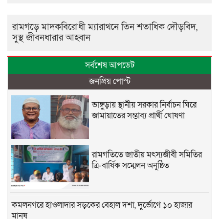
রামগড়ে মাদকবিরোধী ম্যারাথনে তিন শতাধিক দৌড়বিদ,
সুস্থ জীবনধারার আহ্বান
সর্বশেষ আপডেট
জনপ্রিয় পোস্ট
ভাঙ্গুড়ায় স্থানীয় সরকার নির্বাচন ঘিরে
জামায়াতের সম্ভাব্য প্রার্থী ঘোষণা
রামগতিতে জাতীয় মৎস্যজীবী সমিতির
ত্রি-বার্ষিক সম্মেলন অনুষ্ঠিত
কমলনগরে হাওলাদার সড়কের বেহাল দশা, দুর্ভোগে ১০ হাজার
মানুষ