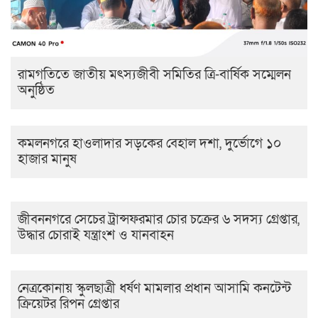
রামগতিতে জাতীয় মৎস্যজীবী সমিতির ত্রি-বার্ষিক সম্মেলন
অনুষ্ঠিত
কমলনগরে হাওলাদার সড়কের বেহাল দশা, দুর্ভোগে ১০
হাজার মানুষ
জীবননগরে সেচের ট্রান্সফরমার চোর চক্রের ৬ সদস্য গ্রেপ্তার,
উদ্ধার চোরাই যন্ত্রাংশ ও যানবাহন
নেত্রকোনায় স্কুলছাত্রী ধর্ষণ মামলার প্রধান আসামি কনটেন্ট
ক্রিয়েটর রিপন গ্রেপ্তার